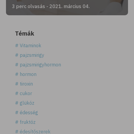
3 perc olvasás - 2021. március 04.
Témák
# Vitaminok
# pajzsmirigy
# pajzsmirigyhormon
# hormon
# tiroxin
# cukor
# glükóz
# édesség
# fruktóz
# édesítőszerek