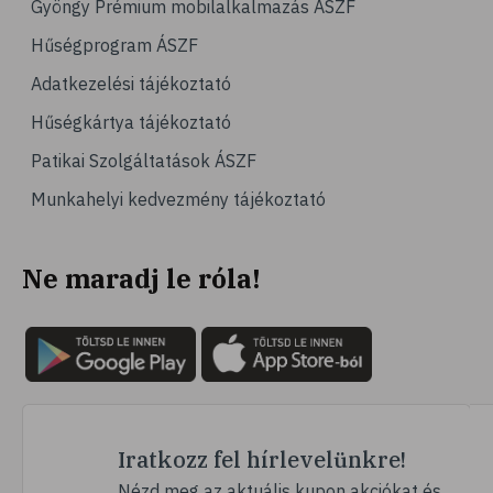
Gyöngy Prémium mobilalkalmazás ÁSZF
# magas vérnyomás
Hűségprogram ÁSZF
# vérnyomásmérés
Adatkezelési tájékoztató
# kardiológia
Hűségkártya tájékoztató
# kardiovaszkuláris betegségek
Patikai Szolgáltatások ÁSZF
# szív- és érrendszer
Munkahelyi kedvezmény tájékoztató
# vérnyomás
# sport
Ne maradj le róla!
# mozgás
# család
# pszichológia
# hátfájás
# gerinc
# vérnyomáscsökkentés
Iratkozz fel hírlevelünkre!
# nátha
Nézd meg az aktuális kupon akciókat és