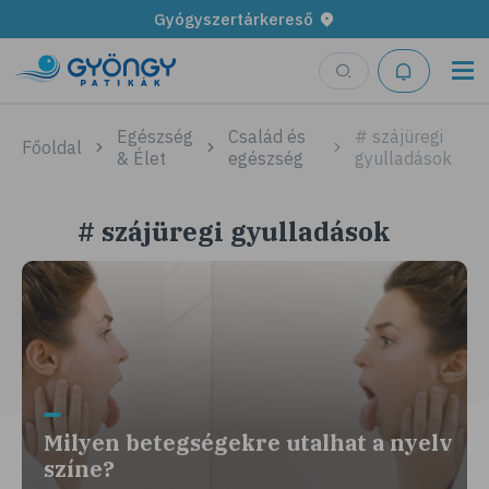
Gyógyszertárkereső
Egészség
Család és
# szájüregi
Főoldal
& Élet
egészség
gyulladások
# szájüregi gyulladások
Milyen betegségekre utalhat a nyelv
színe?