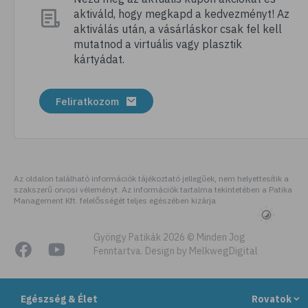
aktiváld, hogy megkapd a kedvezményt! Az
# megfázás
aktiválás után, a vásárláskor csak fel kell
# influenza
mutatnod a virtuális vagy plasztik
kártyádat.
# fertőző betegségek
# vírusok
Feliratkozom
# köhögés
# orrfolyás
# C-vitamin
# immunrendszer
Az oldalon található információk tájékoztató jellegűek, nem helyettesítik a
szakszerű orvosi véleményt. Az információk tartalma tekintetében a Patika
# immunerősítés
Management Kft. felelősségét teljes egészében kizárja
# szellőztetés
# kézmosás
Gyöngy Patikák 2026 © Minden Jog
Fenntartva. Design by MelkwegDigital
# szépségápolás
# bőrápolás
Egészség & Élet
Rovatok
# izlandi zuzmó