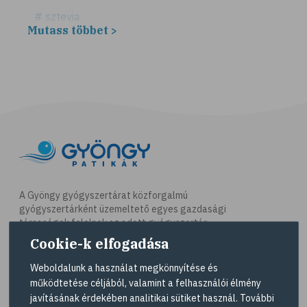
# sztevia
Mutass többet >
# fogadalom
# egészséges életmód
# diéta
# fogyókúra
# életmódváltás
# célkitűzés
# étkezési napló
# hal
A Gyöngy gyógyszertárat közforgalmú
gyógyszertárként üzemeltető egyes gazdasági
# egészséges táplálkozás
társaságok felelnek az adott gyógyszertár
# omega-3
működésért. A Gyöngy gyógyszertárak listáját és
Cookie-k elfogadása
elérhetőségeit a
Gyógyszertár kereső
oldalon
# D-vitamin
tekintheti meg.
Weboldalunk a használat megkönnyítése és
# A-vitamin
működtetése céljából, valamint a felhasználói élmény
Navigáció
javításának érdekében analitikai sütiket használ. További
# ásványi anyagok