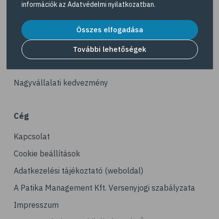
információk az
Adatvédelmi nyilatkozatban
.
# reuma
Akciós termékek
# ízületi fájdalom
Összes elfogadása
Dermokozmetikumok
# ízületek
Gyöngy Patika Magazin
További lehetőségek
# csontok
Patika kereső
# csontritkulás
Nagyvállalati kedvezmény
# porckopás
# derékfájás
Cég
# csonttörés
Kapcsolat
# mozgásszervi problémák
# köszvény
Cookie beállítások
# ínhüvelygyulladás
Adatkezelési tájékoztató (weboldal)
# tél
A Patika Management Kft. Versenyjogi szabályzata
# gyógynövények
Impresszum
# hipertónia