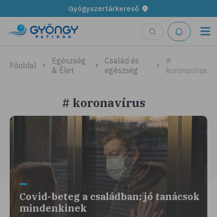
Gyógyszertárkereső
Egészség
Család és
#
Főoldal
& Élet
egészség
koronavírus
# koronavírus
Covid-beteg a családban: jó tanácsok
mindenkinek