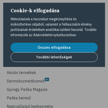
# életmódváltás
Cookie-k elfogadása
# célkitűzés
# étkezési napló
Weboldalunk a használat megkönnyítése és
működtetése céljából, valamint a felhasználói élmény
# hal
A Gyöngy gyógyszertárat közforgalmú
javításának érdekében analitikai sütiket használ. További
gyógyszertárként üzemeltető egyes gazdasági
# egészséges táplálkozás
információk az
Adatvédelmi nyilatkozatban
.
társaságok felelnek az adott gyógyszertár
# omega-3
működésért. A Gyöngy gyógyszertárak listáját és
elérhetőségeit a
Gyógyszertár kereső
oldalon
Összes elfogadása
# D-vitamin
tekintheti meg.
# A-vitamin
További lehetőségek
Navigáció
# ásványi anyagok
# reuma
Akciós termékek
# ízületi fájdalom
Dermokozmetikumok
# ízületek
Gyöngy Patika Magazin
# csontok
Patika kereső
# csontritkulás
Nagyvállalati kedvezmény