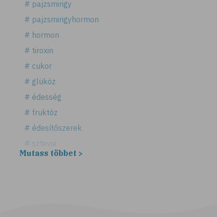
# pajzsmirigy
# pajzsmirigyhormon
# hormon
# tiroxin
# cukor
# glükóz
# édesség
# fruktóz
# édesítőszerek
# sztevia
Mutass többet >
# fogadalom
# egészséges életmód
# diéta
# fogyókúra