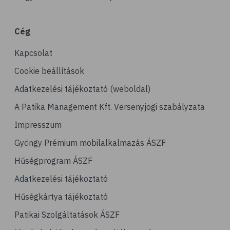
# porckopás
# derékfájás
Cég
# csonttörés
Kapcsolat
# mozgásszervi problémák
# köszvény
Cookie beállítások
# ínhüvelygyulladás
Adatkezelési tájékoztató (weboldal)
# tél
A Patika Management Kft. Versenyjogi szabályzata
# gyógynövények
Impresszum
# hipertónia
Gyöngy Prémium mobilalkalmazás ÁSZF
# magas vérnyomás
Hűségprogram ÁSZF
# vérnyomásmérés
Adatkezelési tájékoztató
# kardiológia
Hűségkártya tájékoztató
# kardiovaszkuláris betegségek
Patikai Szolgáltatások ÁSZF
# szív- és érrendszer