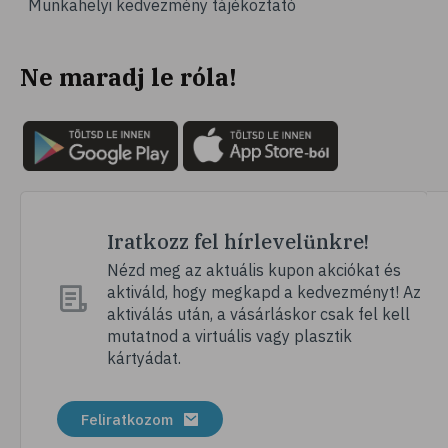
Munkahelyi kedvezmény tájékoztató
# vérnyomás
# sport
Ne maradj le róla!
# mozgás
# család
# pszichológia
# hátfájás
# gerinc
# vérnyomáscsökkentés
Iratkozz fel hírlevelünkre!
# nátha
Nézd meg az aktuális kupon akciókat és
aktiváld, hogy megkapd a kedvezményt! Az
# megfázás
aktiválás után, a vásárláskor csak fel kell
# influenza
mutatnod a virtuális vagy plasztik
kártyádat.
# fertőző betegségek
# vírusok
Feliratkozom
# köhögés