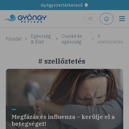
Gyógyszertárkereső
Egészség
Család és
#
Főoldal
& Élet
egészség
szellőztetés
# szellőztetés
Megfázás és influenza – kerülje el a
betegséget!