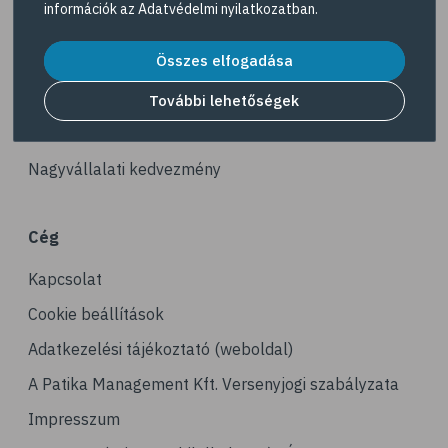
információk az
Adatvédelmi nyilatkozatban
.
# reuma
Akciós termékek
# ízületi fájdalom
Összes elfogadása
Dermokozmetikumok
# ízületek
Gyöngy Patika Magazin
További lehetőségek
# csontok
Patika kereső
# csontritkulás
Nagyvállalati kedvezmény
# porckopás
# derékfájás
Cég
# csonttörés
Kapcsolat
# mozgásszervi problémák
# köszvény
Cookie beállítások
# ínhüvelygyulladás
Adatkezelési tájékoztató (weboldal)
# tél
A Patika Management Kft. Versenyjogi szabályzata
# gyógynövények
Impresszum
# hipertónia