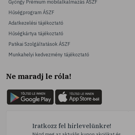
Gyöngy Prémium mobilalkalmazás ÁSZF
# magas vérnyomás
Hűségprogram ÁSZF
# vérnyomásmérés
Adatkezelési tájékoztató
# kardiológia
Hűségkártya tájékoztató
# kardiovaszkuláris betegségek
Patikai Szolgáltatások ÁSZF
# szív- és érrendszer
Munkahelyi kedvezmény tájékoztató
# vérnyomás
# sport
Ne maradj le róla!
# mozgás
# család
# pszichológia
# hátfájás
# gerinc
# vérnyomáscsökkentés
Iratkozz fel hírlevelünkre!
# nátha
Nézd meg az aktuális kupon akciókat és