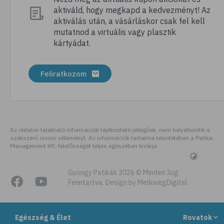
aktiváld, hogy megkapd a kedvezményt! Az
# megfázás
aktiválás után, a vásárláskor csak fel kell
# influenza
mutatnod a virtuális vagy plasztik
kártyádat.
# fertőző betegségek
# vírusok
Feliratkozom
# köhögés
# orrfolyás
# C-vitamin
# immunrendszer
Az oldalon található információk tájékoztató jellegűek, nem helyettesítik a
szakszerű orvosi véleményt. Az információk tartalma tekintetében a Patika
# immunerősítés
Management Kft. felelősségét teljes egészében kizárja
# szellőztetés
# kézmosás
Gyöngy Patikák 2026 © Minden Jog
Fenntartva. Design by MelkwegDigital
# szépségápolás
# bőrápolás
Egészség & Élet
Rovatok
# izlandi zuzmó