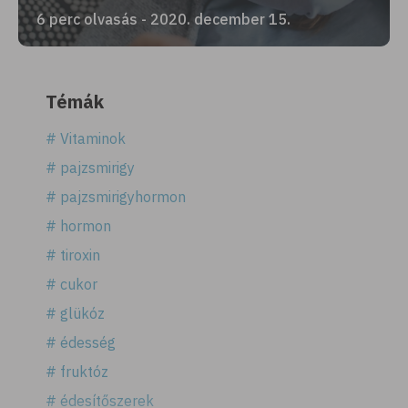
6 perc olvasás - 2020. december 15.
Témák
# Vitaminok
# pajzsmirigy
# pajzsmirigyhormon
# hormon
# tiroxin
# cukor
# glükóz
# édesség
# fruktóz
# édesítőszerek