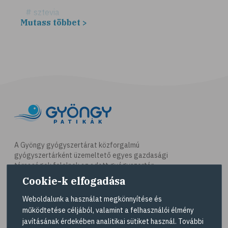
# sztevia
Mutass többet >
# fogadalom
# egészséges életmód
# diéta
# fogyókúra
# életmódváltás
# célkitűzés
# étkezési napló
# hal
A Gyöngy gyógyszertárat közforgalmú
gyógyszertárként üzemeltető egyes gazdasági
# egészséges táplálkozás
társaságok felelnek az adott gyógyszertár
# omega-3
működésért. A Gyöngy gyógyszertárak listáját és
Cookie-k elfogadása
elérhetőségeit a
Gyógyszertár kereső
oldalon
# D-vitamin
tekintheti meg.
Weboldalunk a használat megkönnyítése és
# A-vitamin
működtetése céljából, valamint a felhasználói élmény
Navigáció
javításának érdekében analitikai sütiket használ. További
# ásványi anyagok