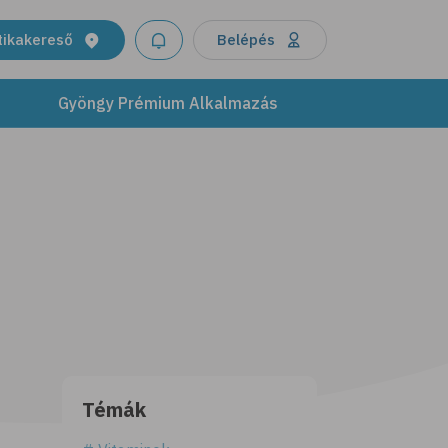
tikakereső
Belépés
Gyöngy Prémium Alkalmazás
Témák