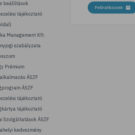
e beállítások
Feliratkozom
ezelési tájékoztató
ldal)
ika Management Kft.
nyjogi szabályzata
esszum
gy Prémium
lalkalmazás ÁSZF
gprogram ÁSZF
ezelési tájékoztató
kártya tájékoztató
ai Szolgáltatások ÁSZF
ahelyi kedvezmény