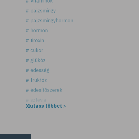
# Vitaminok
# pajzsmirigy
# pajzsmirigyhormon
# hormon
# tiroxin
# cukor
# glükóz
# édesség
# fruktóz
# édesítőszerek
# sztevia
Mutass többet >
# fogadalom
# egészséges életmód
# diéta