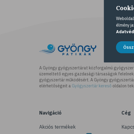
Cooki
Weboldalu
élmény ja
Adatvéd
Össz
A Gyöngy gyógyszertárat közforgalmú gyógyszer
üzemeltető egyes gazdasági társaságok felelnek
gyógyszertár működésért. A Gyöngy gyógyszertára
elérhetőségeit a
Gyógyszertár kereső
oldalon tek
Navigáció
Cég
Akciós termékek
Kapcs