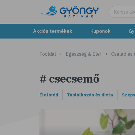
Akciós termékek
Kuponok
Gy
Főoldal
Egészség & Élet
Család és
# csecsemő
Életmód
Táplálkozás és diéta
Széps