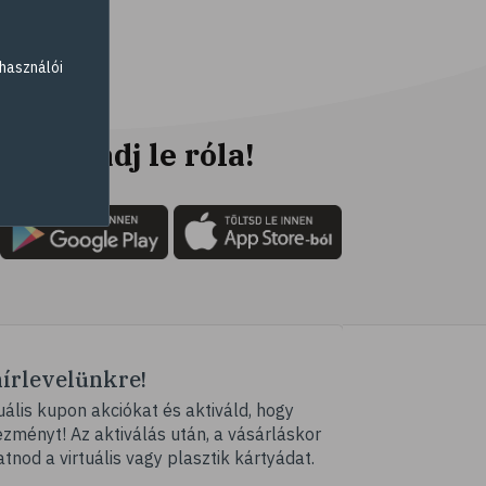
# fogyókúra
# életmódváltás
használói
# célkitűzés
# étkezési napló
# hal
Ne maradj le róla!
# egészséges táplálkozás
# omega-3
# D-vitamin
# A-vitamin
# ásványi anyagok
# reuma
hírlevelünkre!
# ízületi fájdalom
ális kupon akciókat és aktiváld, hogy
# ízületek
ményt! Az aktiválás után, a vásárláskor
# csontok
atnod a virtuális vagy plasztik kártyádat.