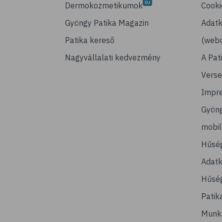
Dermokozmetikumok
Cooki
Gyöngy Patika Magazin
Adatk
Patika kereső
(webo
Nagyvállalati kedvezmény
A Pat
Verse
Impr
Gyön
mobi
Hűsé
Adatk
Hűség
Patik
Munk