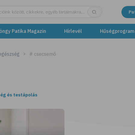
Pa
öngy Patika Magazin
Hírlevél
Hűségprogram
 egészség
# csecsemő
ég és testápolás