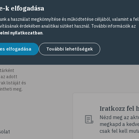
e-k elfogadása
nk a használat megkönnyítése és működtetése céljából, valamint a fel
vításának érdekében analitikai sütiket használ. További információk az
elmi nyilatkozatban
.
es elfogadása
További lehetőségek
tárként
 az adott
k listáját és
intheti meg.
Iratkozz fel 
Nézd meg az aktu
megkapd a kedvez
csak fel kell mut
olat