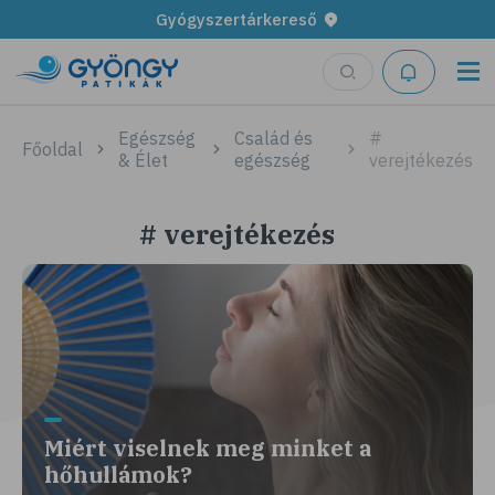
Gyógyszertárkereső
Egészség
Család és
#
Főoldal
& Élet
egészség
verejtékezés
# verejtékezés
Miért viselnek meg minket a
hőhullámok?