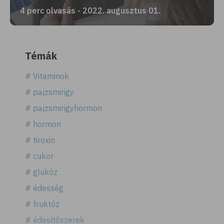
4 perc olvasás - 2022. augusztus 01.
Témák
# Vitaminok
# pajzsmirigy
# pajzsmirigyhormon
# hormon
# tiroxin
# cukor
# glükóz
# édesség
# fruktóz
# édesítőszerek