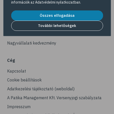
információk az
Adatvédelmi nyilatkozatban
.
# reuma
Akciós termékek
# ízületi fájdalom
Összes elfogadása
Dermokozmetikumok
# ízületek
Gyöngy Patika Magazin
További lehetőségek
# csontok
Patika kereső
# csontritkulás
Nagyvállalati kedvezmény
# porckopás
# derékfájás
Cég
# csonttörés
Kapcsolat
# mozgásszervi problémák
# köszvény
Cookie beállítások
# ínhüvelygyulladás
Adatkezelési tájékoztató (weboldal)
# tél
A Patika Management Kft. Versenyjogi szabályzata
# gyógynövények
Impresszum
# hipertónia