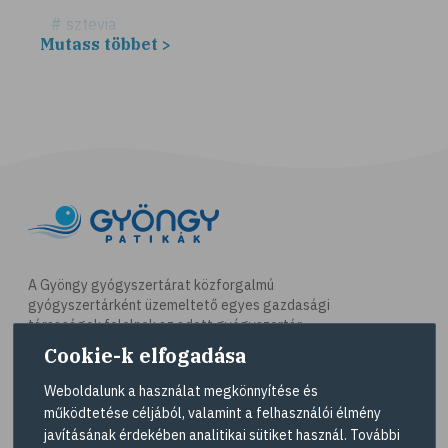
# sztevia
Mutass többet >
# fogadalom
# egészséges életmód
# diéta
# fogyókúra
# életmódváltás
# célkitűzés
# étkezési napló
# hal
A Gyöngy gyógyszertárat közforgalmú
gyógyszertárként üzemeltető egyes gazdasági
# egészséges táplálkozás
társaságok felelnek az adott gyógyszertár
# omega-3
működésért. A Gyöngy gyógyszertárak listáját és
Cookie-k elfogadása
elérhetőségeit a
Gyógyszertár kereső
oldalon
# D-vitamin
tekintheti meg.
Weboldalunk a használat megkönnyítése és
# A-vitamin
működtetése céljából, valamint a felhasználói élmény
Navigáció
javításának érdekében analitikai sütiket használ. További
# ásványi anyagok