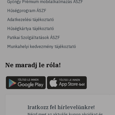
Gyöngy Prémium mobilalkalmazás ÁSZF
# magas vérnyomás
Hűségprogram ÁSZF
# vérnyomásmérés
Adatkezelési tájékoztató
# kardiológia
Hűségkártya tájékoztató
# kardiovaszkuláris betegségek
Patikai Szolgáltatások ÁSZF
# szív- és érrendszer
Munkahelyi kedvezmény tájékoztató
# vérnyomás
# sport
Ne maradj le róla!
# mozgás
# család
# pszichológia
# hátfájás
# gerinc
# vérnyomáscsökkentés
Iratkozz fel hírlevelünkre!
# nátha
Nézd meg az aktuális kupon akciókat és