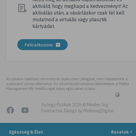
aktiváld, hogy megkapd a kedvezményt! Az
# megfázás
aktiválás után, a vásárláskor csak fel kell
# influenza
mutatnod a virtuális vagy plasztik
kártyádat.
# fertőző betegségek
# vírusok
Feliratkozom
# köhögés
# orrfolyás
# C-vitamin
# immunrendszer
Az oldalon található információk tájékoztató jellegűek, nem helyettesítik a
szakszerű orvosi véleményt. Az információk tartalma tekintetében a Patika
# immunerősítés
Management Kft. felelősségét teljes egészében kizárja
# szellőztetés
# kézmosás
Gyöngy Patikák 2026 © Minden Jog
Fenntartva. Design by MelkwegDigital
# szépségápolás
# bőrápolás
Egészség & Élet
Rovatok
# izlandi zuzmó