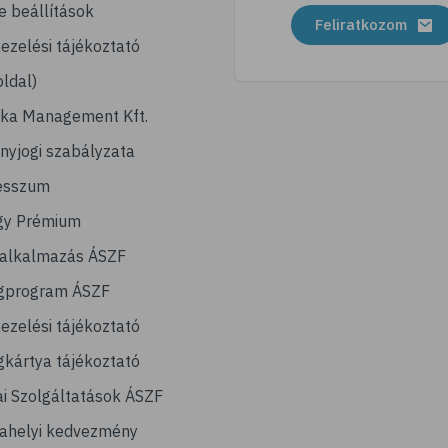
e beállítások
Feliratkozom
ezelési tájékoztató
ldal)
ika Management Kft.
nyjogi szabályzata
esszum
gy Prémium
lalkalmazás ÁSZF
gprogram ÁSZF
ezelési tájékoztató
kártya tájékoztató
ai Szolgáltatások ÁSZF
ahelyi kedvezmény