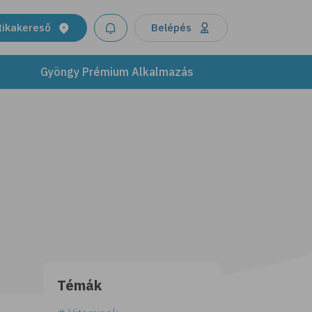
tikakereső
Belépés
Gyöngy Prémium Alkalmazás
Témák