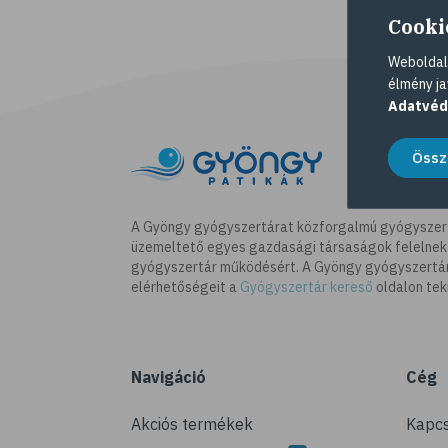
Cooki
Weboldalu
élmény ja
Adatvéd
Össz
A Gyöngy gyógyszertárat közforgalmú gyógyszer
üzemeltető egyes gazdasági társaságok felelnek
gyógyszertár működésért. A Gyöngy gyógyszertára
elérhetőségeit a
Gyógyszertár kereső
oldalon tek
Navigáció
Cég
Akciós termékek
Kapcs