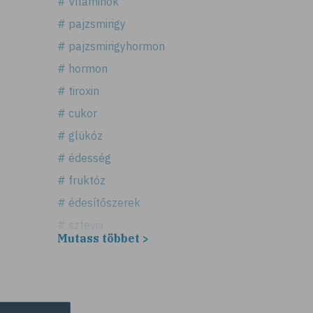
# Vitaminok
# pajzsmirigy
# pajzsmirigyhormon
# hormon
# tiroxin
# cukor
# glükóz
# édesség
# fruktóz
# édesítőszerek
# sztevia
Mutass többet >
# fogadalom
# egészséges életmód
# diéta