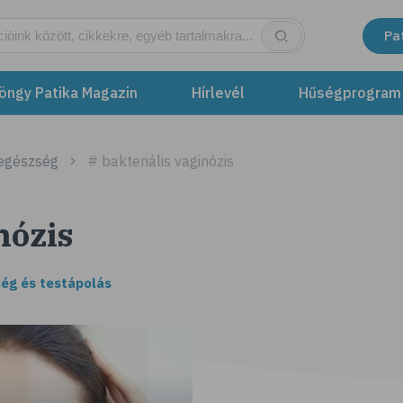
Pa
öngy Patika Magazin
Hírlevél
Hűségprogram
 egészség
# bakteriális vaginózis
nózis
ég és testápolás