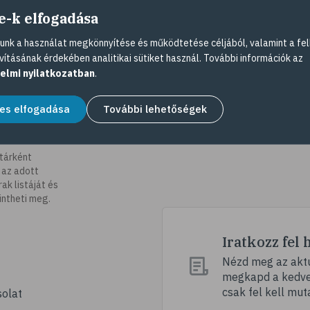
e-k elfogadása
nk a használat megkönnyítése és működtetése céljából, valamint a fel
vításának érdekében analitikai sütiket használ. További információk az
elmi nyilatkozatban
.
es elfogadása
További lehetőségek
tárként
 az adott
k listáját és
intheti meg.
Iratkozz fel 
Nézd meg az aktu
megkapd a kedvez
csak fel kell mut
olat