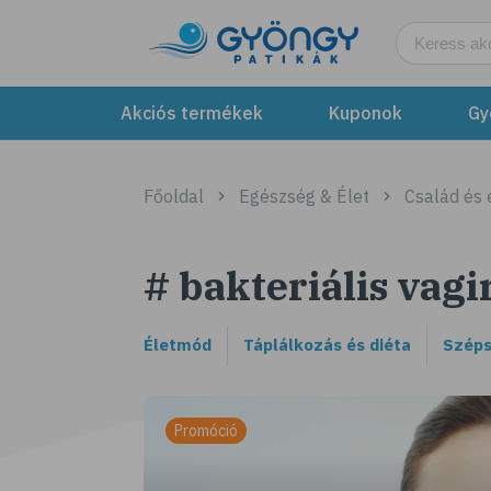
Akciós termékek
Kuponok
Gy
Főoldal
Egészség & Élet
Család és
# bakteriális vagi
Életmód
Táplálkozás és diéta
Széps
Promóció