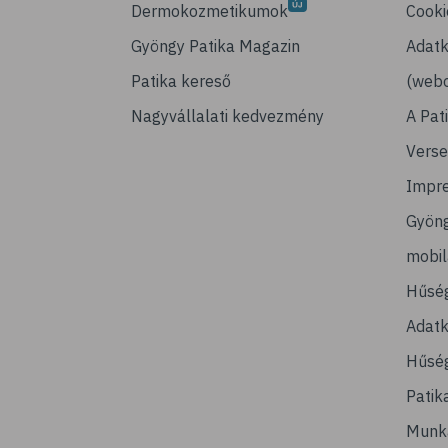
Dermokozmetikumok
Cooki
Gyöngy Patika Magazin
Adatk
Patika kereső
(webo
Nagyvállalati kedvezmény
A Pat
Verse
Impr
Gyön
mobi
Hűsé
Adatk
Hűség
Patik
Munk