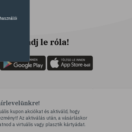
# fogyókúra
# életmódváltás
használói
# célkitűzés
# étkezési napló
# hal
Ne maradj le róla!
# egészséges táplálkozás
# omega-3
# D-vitamin
# A-vitamin
# ásványi anyagok
# reuma
hírlevelünkre!
# ízületi fájdalom
ális kupon akciókat és aktiváld, hogy
# ízületek
ményt! Az aktiválás után, a vásárláskor
# csontok
atnod a virtuális vagy plasztik kártyádat.