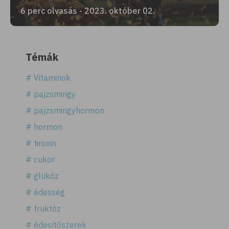
6 perc olvasás - 2023. október 02.
Témák
# Vitaminok
# pajzsmirigy
# pajzsmirigyhormon
# hormon
# tiroxin
# cukor
# glükóz
# édesség
# fruktóz
# édesítőszerek