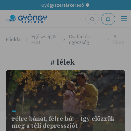
Gyógyszertárkereső
Egészség &
Család és
#
Főoldal
Élet
egészség
lélek
# lélek
Félre bánat, félre bú! – Így előzzük
meg a téli depressziót