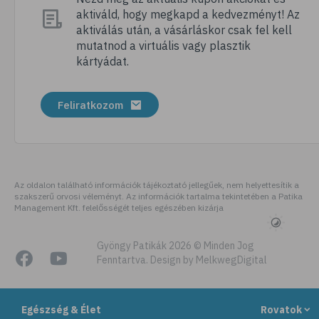
aktiváld, hogy megkapd a kedvezményt! Az
# megfázás
aktiválás után, a vásárláskor csak fel kell
# influenza
mutatnod a virtuális vagy plasztik
kártyádat.
# fertőző betegségek
# vírusok
Feliratkozom
# köhögés
# orrfolyás
# C-vitamin
# immunrendszer
Az oldalon található információk tájékoztató jellegűek, nem helyettesítik a
szakszerű orvosi véleményt. Az információk tartalma tekintetében a Patika
# immunerősítés
Management Kft. felelősségét teljes egészében kizárja
# szellőztetés
# kézmosás
Gyöngy Patikák 2026 © Minden Jog
Fenntartva. Design by MelkwegDigital
# szépségápolás
# bőrápolás
Egészség & Élet
Rovatok
# izlandi zuzmó