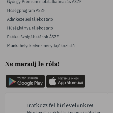
Gyöngy Prémium mobilalkalmazás ÁSZF
# magas vérnyomás
Hűségprogram ÁSZF
# vérnyomásmérés
Adatkezelési tájékoztató
# kardiológia
Hűségkártya tájékoztató
# kardiovaszkuláris betegségek
Patikai Szolgáltatások ÁSZF
# szív- és érrendszer
Munkahelyi kedvezmény tájékoztató
# vérnyomás
# sport
Ne maradj le róla!
# mozgás
# család
# pszichológia
# hátfájás
# gerinc
# vérnyomáscsökkentés
Iratkozz fel hírlevelünkre!
# nátha
Nézd meg az aktuális kupon akciókat és