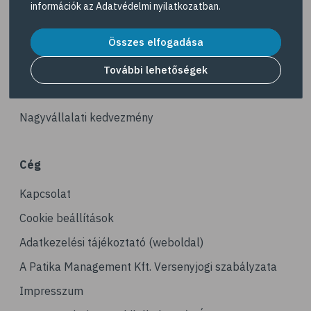
információk az
Adatvédelmi nyilatkozatban
.
# reuma
Akciós termékek
# ízületi fájdalom
Összes elfogadása
Dermokozmetikumok
# ízületek
Gyöngy Patika Magazin
További lehetőségek
# csontok
Patika kereső
# csontritkulás
Nagyvállalati kedvezmény
# porckopás
# derékfájás
Cég
# csonttörés
Kapcsolat
# mozgásszervi problémák
# köszvény
Cookie beállítások
# ínhüvelygyulladás
Adatkezelési tájékoztató (weboldal)
# tél
A Patika Management Kft. Versenyjogi szabályzata
# gyógynövények
Impresszum
# hipertónia