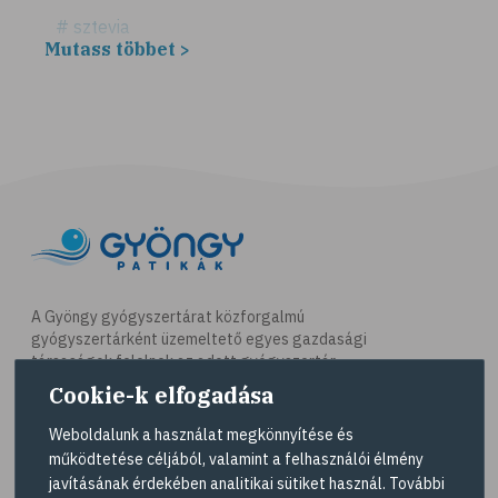
# sztevia
Mutass többet >
# fogadalom
# egészséges életmód
# diéta
# fogyókúra
# életmódváltás
# célkitűzés
# étkezési napló
# hal
A Gyöngy gyógyszertárat közforgalmú
gyógyszertárként üzemeltető egyes gazdasági
# egészséges táplálkozás
társaságok felelnek az adott gyógyszertár
# omega-3
működésért. A Gyöngy gyógyszertárak listáját és
Cookie-k elfogadása
elérhetőségeit a
Gyógyszertár kereső
oldalon
# D-vitamin
tekintheti meg.
Weboldalunk a használat megkönnyítése és
# A-vitamin
működtetése céljából, valamint a felhasználói élmény
Navigáció
javításának érdekében analitikai sütiket használ. További
# ásványi anyagok