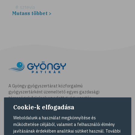
# sztevia
Mutass többet >
# fogadalom
# egészséges életmód
# diéta
# fogyókúra
# életmódváltás
# célkitűzés
# étkezési napló
# hal
A Gyöngy gyógyszertárat közforgalmú
gyógyszertárként üzemeltető egyes gazdasági
# egészséges táplálkozás
társaságok felelnek az adott gyógyszertár
# omega-3
működésért. A Gyöngy gyógyszertárak listáját és
Cookie-k elfogadása
elérhetőségeit a
Gyógyszertár kereső
oldalon
# D-vitamin
tekintheti meg.
Weboldalunk a használat megkönnyítése és
# A-vitamin
működtetése céljából, valamint a felhasználói élmény
Navigáció
javításának érdekében analitikai sütiket használ. További
# ásványi anyagok