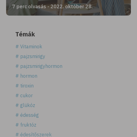
7 perc olvasás - 2022. október 28.
Témák
# Vitaminok
# pajzsmirigy
# pajzsmirigyhormon
# hormon
# tiroxin
# cukor
# glükóz
# édesség
# fruktóz
# édesítőszerek