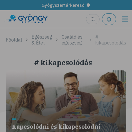
Gyógyszertárkereső
Egészség
Család és
#
Főoldal
& Élet
egészség
kikapcsolódás
# kikapcsolódás
Kapcsolódni és kikapcsolódni