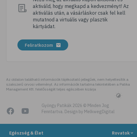
aktiváld, hogy megkapd a kedvezményt! Az
# megfázás
aktiválás után, a vásárláskor csak fel kell
# influenza
mutatnod a virtuális vagy plasztik
kártyádat.
# fertőző betegségek
# vírusok
Feliratkozom
# köhögés
# orrfolyás
# C-vitamin
# immunrendszer
Az oldalon található információk tájékoztató jellegűek, nem helyettesítik a
szakszerű orvosi véleményt. Az információk tartalma tekintetében a Patika
# immunerősítés
Management Kft. felelősségét teljes egészében kizárja
# szellőztetés
# kézmosás
Gyöngy Patikák 2026 © Minden Jog
Fenntartva. Design by MelkwegDigital
# szépségápolás
# bőrápolás
Egészség & Élet
Rovatok
# izlandi zuzmó