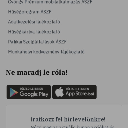
Gyöngy Prémium mobilalkalmazás ÁSZF
# magas vérnyomás
Hűségprogram ÁSZF
# vérnyomásmérés
Adatkezelési tájékoztató
# kardiológia
Hűségkártya tájékoztató
# kardiovaszkuláris betegségek
Patikai Szolgáltatások ÁSZF
# szív- és érrendszer
Munkahelyi kedvezmény tájékoztató
# vérnyomás
# sport
Ne maradj le róla!
# mozgás
# család
# pszichológia
# hátfájás
# gerinc
# vérnyomáscsökkentés
Iratkozz fel hírlevelünkre!
# nátha
Nézd meg az aktuális kupon akciókat és