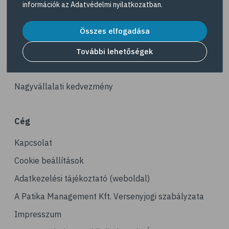
információk az
Adatvédelmi nyilatkozatban
.
# reuma
Akciós termékek
# ízületi fájdalom
Összes elfogadása
Dermokozmetikumok
# ízületek
Gyöngy Patika Magazin
További lehetőségek
# csontok
Patika kereső
# csontritkulás
Nagyvállalati kedvezmény
# porckopás
# derékfájás
Cég
# csonttörés
Kapcsolat
# mozgásszervi problémák
# köszvény
Cookie beállítások
# ínhüvelygyulladás
Adatkezelési tájékoztató (weboldal)
# tél
A Patika Management Kft. Versenyjogi szabályzata
# gyógynövények
Impresszum
# hipertónia