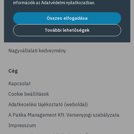
információk az
Adatvédelmi nyilatkozatban
.
# reuma
Akciós termékek
# ízületi fájdalom
Összes elfogadása
Dermokozmetikumok
# ízületek
Gyöngy Patika Magazin
További lehetőségek
# csontok
Patika kereső
# csontritkulás
Nagyvállalati kedvezmény
# porckopás
# derékfájás
Cég
# csonttörés
Kapcsolat
# mozgásszervi problémák
# köszvény
Cookie beállítások
# ínhüvelygyulladás
Adatkezelési tájékoztató (weboldal)
# tél
A Patika Management Kft. Versenyjogi szabályzata
# gyógynövények
Impresszum
# hipertónia