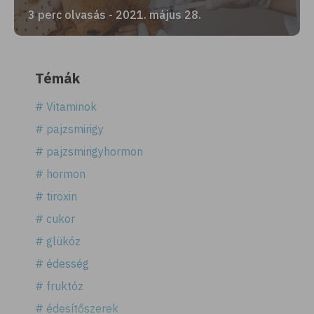
3 perc olvasás - 2021. május 28.
Témák
# Vitaminok
# pajzsmirigy
# pajzsmirigyhormon
# hormon
# tiroxin
# cukor
# glükóz
# édesség
# fruktóz
# édesítőszerek