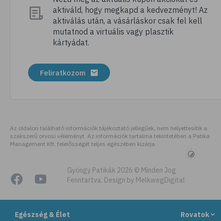
aktiváld, hogy megkapd a kedvezményt! Az
# megfázás
aktiválás után, a vásárláskor csak fel kell
# influenza
mutatnod a virtuális vagy plasztik
kártyádat.
# fertőző betegségek
# vírusok
Feliratkozom
# köhögés
# orrfolyás
# C-vitamin
# immunrendszer
Az oldalon található információk tájékoztató jellegűek, nem helyettesítik a
szakszerű orvosi véleményt. Az információk tartalma tekintetében a Patika
# immunerősítés
Management Kft. felelősségét teljes egészében kizárja
# szellőztetés
# kézmosás
Gyöngy Patikák 2026 © Minden Jog
Fenntartva. Design by MelkwegDigital
# szépségápolás
# bőrápolás
Egészség & Élet
Rovatok
# izlandi zuzmó