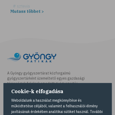
# sztevia
Mutass többet >
# fogadalom
# egészséges életmód
# diéta
# fogyókúra
# életmódváltás
# célkitűzés
# étkezési napló
# hal
A Gyöngy gyógyszertárat közforgalmú
gyógyszertárként üzemeltető egyes gazdasági
# egészséges táplálkozás
társaságok felelnek az adott gyógyszertár
# omega-3
működésért. A Gyöngy gyógyszertárak listáját és
Cookie-k elfogadása
elérhetőségeit a
Gyógyszertár kereső
oldalon
# D-vitamin
tekintheti meg.
Weboldalunk a használat megkönnyítése és
# A-vitamin
működtetése céljából, valamint a felhasználói élmény
Navigáció
javításának érdekében analitikai sütiket használ. További
# ásványi anyagok