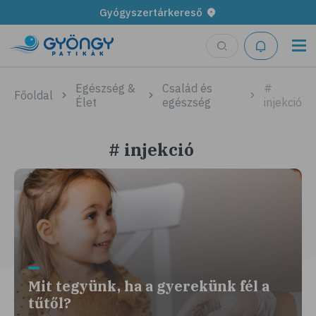
Gyógyszertárkereső
Egészség &
Család és
#
Főoldal
Élet
egészség
injekció
# injekció
Mit tegyünk, ha a gyerekünk fél a
tűtől?