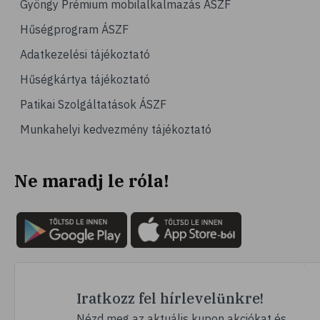
Gyöngy Prémium mobilalkalmazás ÁSZF
# magas vérnyomás
Hűségprogram ÁSZF
# vérnyomásmérés
Adatkezelési tájékoztató
# kardiológia
Hűségkártya tájékoztató
# kardiovaszkuláris betegségek
Patikai Szolgáltatások ÁSZF
# szív- és érrendszer
Munkahelyi kedvezmény tájékoztató
# vérnyomás
# sport
Ne maradj le róla!
# mozgás
# család
# pszichológia
# hátfájás
# gerinc
# vérnyomáscsökkentés
Iratkozz fel hírlevelünkre!
# nátha
Nézd meg az aktuális kupon akciókat és