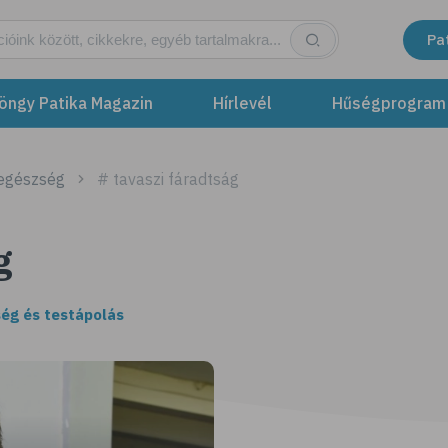
Pa
öngy Patika Magazin
Hírlevél
Hűségprogram
 egészség
# tavaszi fáradtság
g
ég és testápolás