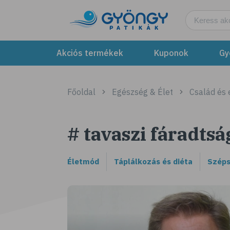
Akciós termékek
Kuponok
Gy
Főoldal
Egészség & Élet
Család és
# tavaszi fáradtsá
Életmód
Táplálkozás és diéta
Széps