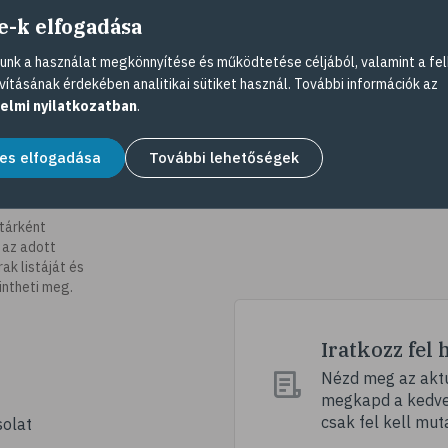
e-k elfogadása
nk a használat megkönnyítése és működtetése céljából, valamint a fel
vításának érdekében analitikai sütiket használ. További információk az
elmi nyilatkozatban
.
es elfogadása
További lehetőségek
tárként
 az adott
k listáját és
intheti meg.
Iratkozz fel 
Nézd meg az aktu
megkapd a kedvez
csak fel kell mut
olat