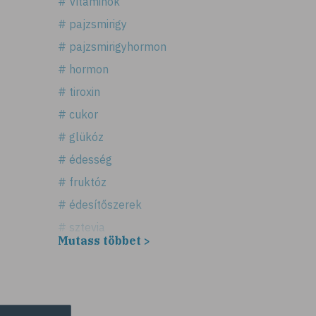
# Vitaminok
# pajzsmirigy
# pajzsmirigyhormon
# hormon
# tiroxin
# cukor
# glükóz
# édesség
# fruktóz
# édesítőszerek
# sztevia
Mutass többet >
# fogadalom
# egészséges életmód
# diéta