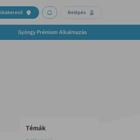
tikakereső
Belépés
Gyöngy Prémium Alkalmazás
Témák