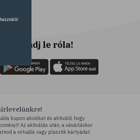
# fogyókúra
# életmódváltás
használói
# célkitűzés
# étkezési napló
# hal
Ne maradj le róla!
# egészséges táplálkozás
# omega-3
# D-vitamin
# A-vitamin
# ásványi anyagok
# reuma
hírlevelünkre!
# ízületi fájdalom
ális kupon akciókat és aktiváld, hogy
# ízületek
ményt! Az aktiválás után, a vásárláskor
# csontok
atnod a virtuális vagy plasztik kártyádat.