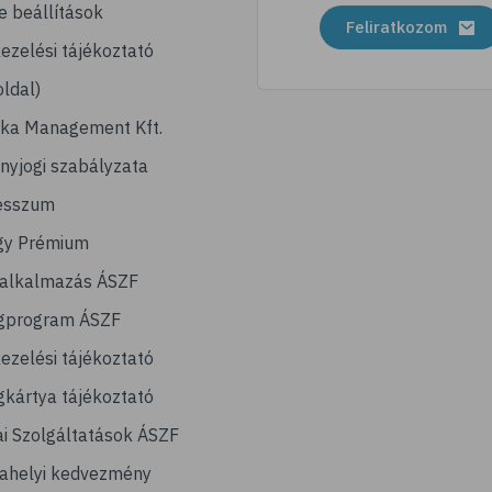
e beállítások
Feliratkozom
ezelési tájékoztató
ldal)
ika Management Kft.
nyjogi szabályzata
esszum
gy Prémium
lalkalmazás ÁSZF
gprogram ÁSZF
ezelési tájékoztató
kártya tájékoztató
ai Szolgáltatások ÁSZF
ahelyi kedvezmény