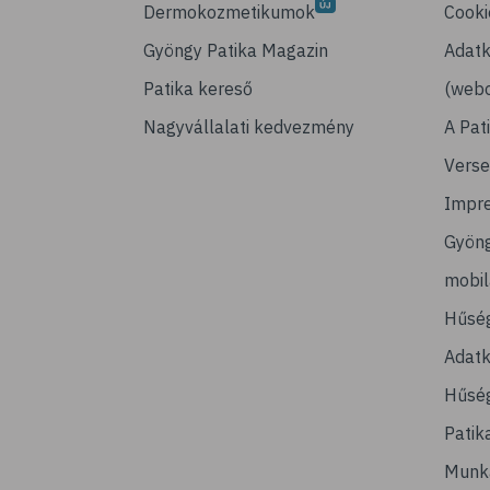
Dermokozmetikumok
Cooki
Gyöngy Patika Magazin
Adatk
Patika kereső
(webo
Nagyvállalati kedvezmény
A Pat
Verse
Impr
Gyön
mobi
Hűsé
Adatk
Hűség
Patik
Munk