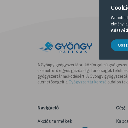
Cooki
Weboldalu
élmény ja
Adatvéd
Össz
A Gyöngy gyógyszertárat közforgalmú gyógyszer
üzemeltető egyes gazdasági társaságok felelnek
gyógyszertár működésért. A Gyöngy gyógyszertára
elérhetőségeit a
Gyógyszertár kereső
oldalon tek
Navigáció
Cég
Akciós termékek
Kapcs