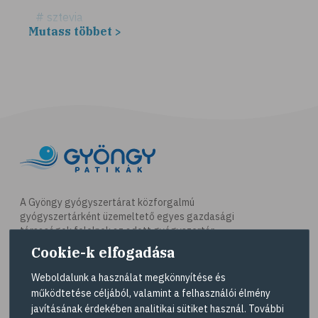
# sztevia
Mutass többet >
# fogadalom
# egészséges életmód
# diéta
# fogyókúra
# életmódváltás
# célkitűzés
# étkezési napló
# hal
A Gyöngy gyógyszertárat közforgalmú
gyógyszertárként üzemeltető egyes gazdasági
# egészséges táplálkozás
társaságok felelnek az adott gyógyszertár
# omega-3
működésért. A Gyöngy gyógyszertárak listáját és
Cookie-k elfogadása
elérhetőségeit a
Gyógyszertár kereső
oldalon
# D-vitamin
tekintheti meg.
Weboldalunk a használat megkönnyítése és
# A-vitamin
működtetése céljából, valamint a felhasználói élmény
Navigáció
javításának érdekében analitikai sütiket használ. További
# ásványi anyagok