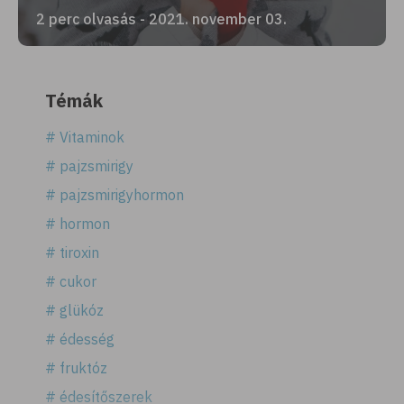
2 perc olvasás - 2021. november 03.
Témák
# Vitaminok
# pajzsmirigy
# pajzsmirigyhormon
# hormon
# tiroxin
# cukor
# glükóz
# édesség
# fruktóz
# édesítőszerek