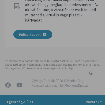
aktiváld, hogy megkapd a kedvezményt! Az
# megfázás
aktiválás után, a vásárláskor csak fel kell
# influenza
mutatnod a virtuális vagy plasztik
kártyádat.
# fertőző betegségek
# vírusok
Feliratkozom
# köhögés
# orrfolyás
# C-vitamin
# immunrendszer
Az oldalon található információk tájékoztató jellegűek, nem helyettesítik a
szakszerű orvosi véleményt. Az információk tartalma tekintetében a Patika
# immunerősítés
Management Kft. felelősségét teljes egészében kizárja
# szellőztetés
# kézmosás
Gyöngy Patikák 2026 © Minden Jog
Fenntartva. Design by MelkwegDigital
# szépségápolás
# bőrápolás
Egészség & Élet
Rovatok
# izlandi zuzmó