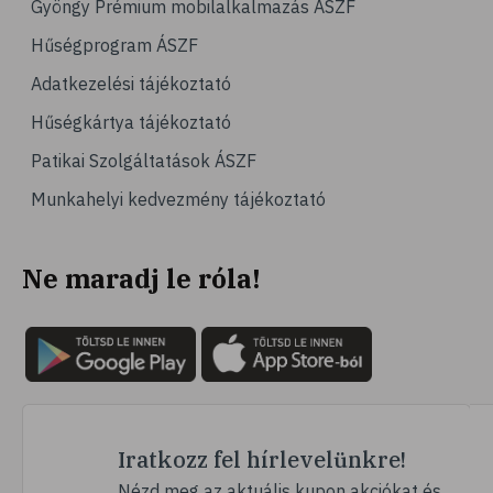
Gyöngy Prémium mobilalkalmazás ÁSZF
# magas vérnyomás
Hűségprogram ÁSZF
# vérnyomásmérés
Adatkezelési tájékoztató
# kardiológia
Hűségkártya tájékoztató
# kardiovaszkuláris betegségek
Patikai Szolgáltatások ÁSZF
# szív- és érrendszer
Munkahelyi kedvezmény tájékoztató
# vérnyomás
# sport
Ne maradj le róla!
# mozgás
# család
# pszichológia
# hátfájás
# gerinc
# vérnyomáscsökkentés
Iratkozz fel hírlevelünkre!
# nátha
Nézd meg az aktuális kupon akciókat és