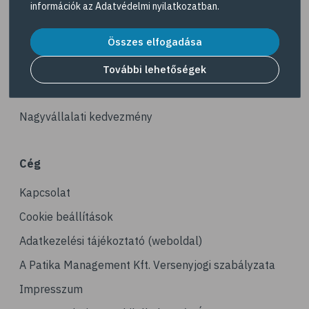
információk az
Adatvédelmi nyilatkozatban
.
# reuma
Akciós termékek
# ízületi fájdalom
Összes elfogadása
Dermokozmetikumok
# ízületek
Gyöngy Patika Magazin
További lehetőségek
# csontok
Patika kereső
# csontritkulás
Nagyvállalati kedvezmény
# porckopás
# derékfájás
Cég
# csonttörés
Kapcsolat
# mozgásszervi problémák
# köszvény
Cookie beállítások
# ínhüvelygyulladás
Adatkezelési tájékoztató (weboldal)
# tél
A Patika Management Kft. Versenyjogi szabályzata
# gyógynövények
Impresszum
# hipertónia