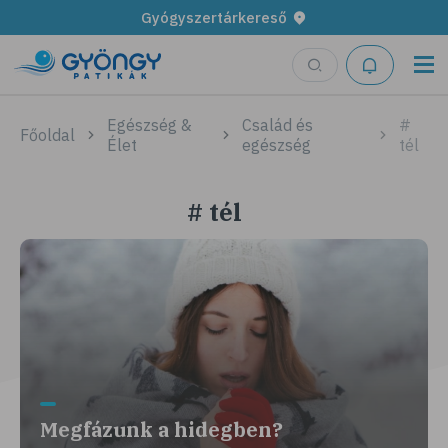
Gyógyszertárkereső
Egészség &
Család és
#
Főoldal
Élet
egészség
tél
# tél
Megfázunk a hidegben?