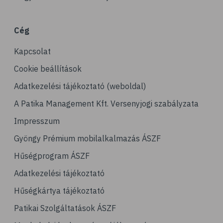
# porckopás
# derékfájás
Cég
# csonttörés
Kapcsolat
# mozgásszervi problémák
# köszvény
Cookie beállítások
# ínhüvelygyulladás
Adatkezelési tájékoztató (weboldal)
# tél
A Patika Management Kft. Versenyjogi szabályzata
# gyógynövények
Impresszum
# hipertónia
Gyöngy Prémium mobilalkalmazás ÁSZF
# magas vérnyomás
Hűségprogram ÁSZF
# vérnyomásmérés
Adatkezelési tájékoztató
# kardiológia
Hűségkártya tájékoztató
# kardiovaszkuláris betegségek
Patikai Szolgáltatások ÁSZF
# szív- és érrendszer