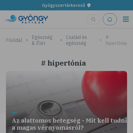
Gyógyszertárkereső
Egészség
Család és
#
Főoldal
& Élet
egészség
hipertónia
# hipertónia
Az alattomos betegség - Mit kell tudni
a magas vérnyomásról?