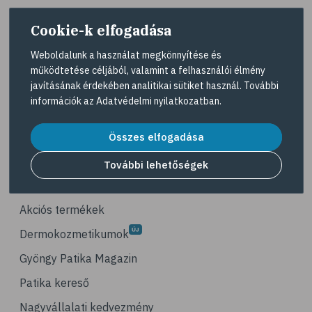
# életmódváltás
Cookie-k elfogadása
# célkitűzés
# étkezési napló
Weboldalunk a használat megkönnyítése és
működtetése céljából, valamint a felhasználói élmény
# hal
A Gyöngy gyógyszertárat közforgalmú
javításának érdekében analitikai sütiket használ. További
gyógyszertárként üzemeltető egyes gazdasági
# egészséges táplálkozás
információk az
Adatvédelmi nyilatkozatban
.
társaságok felelnek az adott gyógyszertár
# omega-3
működésért. A Gyöngy gyógyszertárak listáját és
elérhetőségeit a
Gyógyszertár kereső
oldalon
Összes elfogadása
# D-vitamin
tekintheti meg.
# A-vitamin
További lehetőségek
Navigáció
# ásványi anyagok
# reuma
Akciós termékek
# ízületi fájdalom
Dermokozmetikumok
# ízületek
Gyöngy Patika Magazin
# csontok
Patika kereső
# csontritkulás
Nagyvállalati kedvezmény