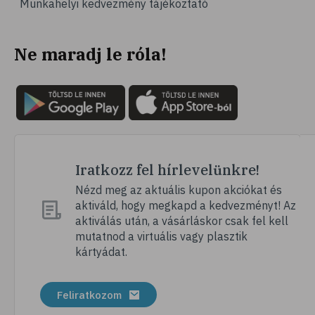
Munkahelyi kedvezmény tájékoztató
# vérnyomás
# sport
Ne maradj le róla!
# mozgás
# család
# pszichológia
# hátfájás
# gerinc
# vérnyomáscsökkentés
Iratkozz fel hírlevelünkre!
# nátha
Nézd meg az aktuális kupon akciókat és
aktiváld, hogy megkapd a kedvezményt! Az
# megfázás
aktiválás után, a vásárláskor csak fel kell
# influenza
mutatnod a virtuális vagy plasztik
kártyádat.
# fertőző betegségek
# vírusok
Feliratkozom
# köhögés