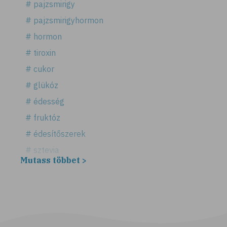
# pajzsmirigy
# pajzsmirigyhormon
# hormon
# tiroxin
# cukor
# glükóz
# édesség
# fruktóz
# édesítőszerek
# sztevia
Mutass többet >
# fogadalom
# egészséges életmód
# diéta
# fogyókúra