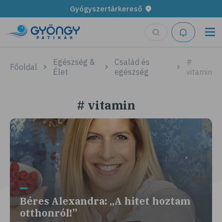
Gyógyszertárkereső
Egészség &
Család és
#
Főoldal
Élet
egészség
vitamin
# vitamin
Béres Alexandra: „A hitet hoztam
otthonról!”