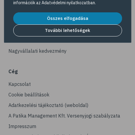
információk az
Adatvédelmi nyilatkozatban
.
# reuma
Akciós termékek
# ízületi fájdalom
Összes elfogadása
Dermokozmetikumok
# ízületek
Gyöngy Patika Magazin
További lehetőségek
# csontok
Patika kereső
# csontritkulás
Nagyvállalati kedvezmény
# porckopás
# derékfájás
Cég
# csonttörés
Kapcsolat
# mozgásszervi problémák
# köszvény
Cookie beállítások
# ínhüvelygyulladás
Adatkezelési tájékoztató (weboldal)
# tél
A Patika Management Kft. Versenyjogi szabályzata
# gyógynövények
Impresszum
# hipertónia