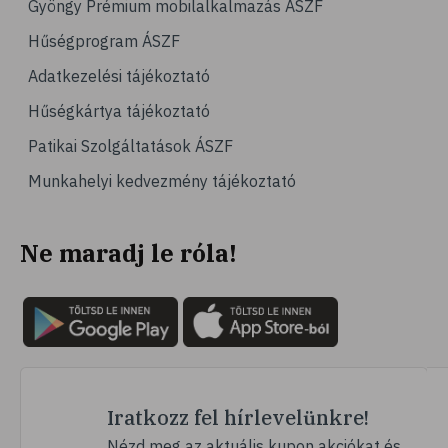
Gyöngy Prémium mobilalkalmazás ÁSZF
# magas vérnyomás
Hűségprogram ÁSZF
# vérnyomásmérés
Adatkezelési tájékoztató
# kardiológia
Hűségkártya tájékoztató
# kardiovaszkuláris betegségek
Patikai Szolgáltatások ÁSZF
# szív- és érrendszer
Munkahelyi kedvezmény tájékoztató
# vérnyomás
# sport
Ne maradj le róla!
# mozgás
# család
# pszichológia
# hátfájás
# gerinc
# vérnyomáscsökkentés
Iratkozz fel hírlevelünkre!
# nátha
Nézd meg az aktuális kupon akciókat és