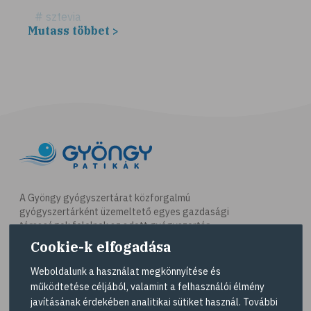
# sztevia
Mutass többet >
# fogadalom
# egészséges életmód
# diéta
# fogyókúra
# életmódváltás
# célkitűzés
# étkezési napló
# hal
A Gyöngy gyógyszertárat közforgalmú
gyógyszertárként üzemeltető egyes gazdasági
# egészséges táplálkozás
társaságok felelnek az adott gyógyszertár
# omega-3
működésért. A Gyöngy gyógyszertárak listáját és
Cookie-k elfogadása
elérhetőségeit a
Gyógyszertár kereső
oldalon
# D-vitamin
tekintheti meg.
Weboldalunk a használat megkönnyítése és
# A-vitamin
működtetése céljából, valamint a felhasználói élmény
Navigáció
javításának érdekében analitikai sütiket használ. További
# ásványi anyagok