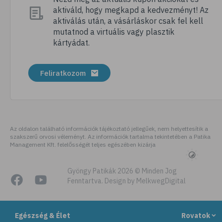
aktiváld, hogy megkapd a kedvezményt! Az
# megfázás
aktiválás után, a vásárláskor csak fel kell
# influenza
mutatnod a virtuális vagy plasztik
kártyádat.
# fertőző betegségek
# vírusok
Feliratkozom
# köhögés
# orrfolyás
# C-vitamin
# immunrendszer
Az oldalon található információk tájékoztató jellegűek, nem helyettesítik a
szakszerű orvosi véleményt. Az információk tartalma tekintetében a Patika
# immunerősítés
Management Kft. felelősségét teljes egészében kizárja
# szellőztetés
# kézmosás
Gyöngy Patikák 2026 © Minden Jog
Fenntartva. Design by MelkwegDigital
# szépségápolás
# bőrápolás
Egészség & Élet
Rovatok
# izlandi zuzmó