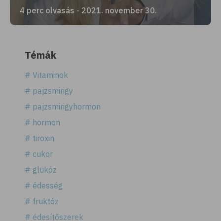
4 perc olvasás - 2021. november 30.
Témák
# Vitaminok
# pajzsmirigy
# pajzsmirigyhormon
# hormon
# tiroxin
# cukor
# glükóz
# édesség
# fruktóz
# édesítőszerek