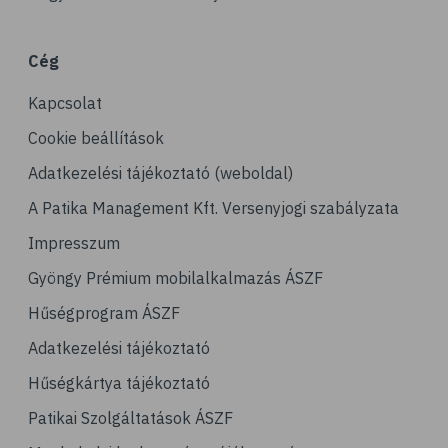
# porckopás
# derékfájás
Cég
# csonttörés
Kapcsolat
# mozgásszervi problémák
# köszvény
Cookie beállítások
# ínhüvelygyulladás
Adatkezelési tájékoztató (weboldal)
# tél
A Patika Management Kft. Versenyjogi szabályzata
# gyógynövények
Impresszum
# hipertónia
Gyöngy Prémium mobilalkalmazás ÁSZF
# magas vérnyomás
Hűségprogram ÁSZF
# vérnyomásmérés
Adatkezelési tájékoztató
# kardiológia
Hűségkártya tájékoztató
# kardiovaszkuláris betegségek
Patikai Szolgáltatások ÁSZF
# szív- és érrendszer