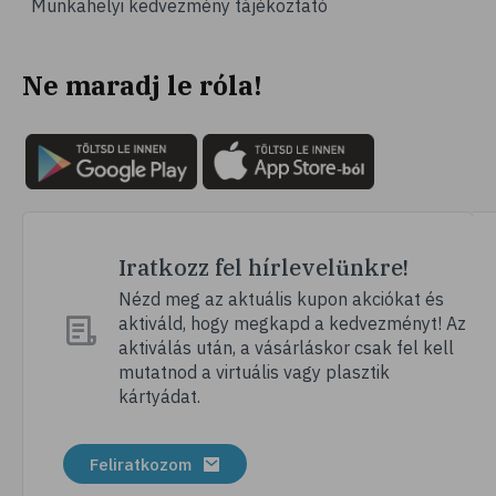
Munkahelyi kedvezmény tájékoztató
# vérnyomás
# sport
Ne maradj le róla!
# mozgás
# család
# pszichológia
# hátfájás
# gerinc
# vérnyomáscsökkentés
Iratkozz fel hírlevelünkre!
# nátha
Nézd meg az aktuális kupon akciókat és
aktiváld, hogy megkapd a kedvezményt! Az
# megfázás
aktiválás után, a vásárláskor csak fel kell
# influenza
mutatnod a virtuális vagy plasztik
kártyádat.
# fertőző betegségek
# vírusok
Feliratkozom
# köhögés