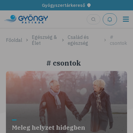
Gyógyszertárkereső
Egészség &
Család és
#
Főoldal
Élet
egészség
csontok
# csontok
Meleg helyzet hidegben