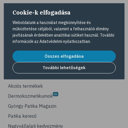
# életmódváltás
Cookie-k elfogadása
# célkitűzés
# étkezési napló
Weboldalunk a használat megkönnyítése és
működtetése céljából, valamint a felhasználói élmény
# hal
A Gyöngy gyógyszertárat közforgalmú
javításának érdekében analitikai sütiket használ. További
gyógyszertárként üzemeltető egyes gazdasági
# egészséges táplálkozás
információk az
Adatvédelmi nyilatkozatban
.
társaságok felelnek az adott gyógyszertár
# omega-3
működésért. A Gyöngy gyógyszertárak listáját és
elérhetőségeit a
Gyógyszertár kereső
oldalon
Összes elfogadása
# D-vitamin
tekintheti meg.
# A-vitamin
További lehetőségek
Navigáció
# ásványi anyagok
# reuma
Akciós termékek
# ízületi fájdalom
Dermokozmetikumok
# ízületek
Gyöngy Patika Magazin
# csontok
Patika kereső
# csontritkulás
Nagyvállalati kedvezmény