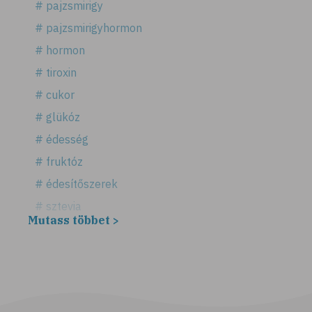
# pajzsmirigy
# pajzsmirigyhormon
# hormon
# tiroxin
# cukor
# glükóz
# édesség
# fruktóz
# édesítőszerek
# sztevia
Mutass többet >
# fogadalom
# egészséges életmód
# diéta
# fogyókúra