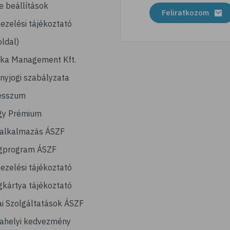
e beállítások
Feliratkozom
ezelési tájékoztató
ldal)
ika Management Kft.
nyjogi szabályzata
esszum
gy Prémium
lalkalmazás ÁSZF
gprogram ÁSZF
ezelési tájékoztató
kártya tájékoztató
ai Szolgáltatások ÁSZF
ahelyi kedvezmény