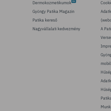
Dermokozmetikumok
Cooki
Gyöngy Patika Magazin
Adatk
Patika kereső
(webo
Nagyvállalati kedvezmény
A Pat
Verse
Impr
Gyön
mobi
Hűsé
Adatk
Hűség
Patik
Munk