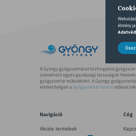
Cooki
Weboldalu
élmény ja
Adatvéd
Össz
A Gyöngy gyógyszertárat közforgalmú gyógyszer
üzemeltető egyes gazdasági társaságok felelnek
gyógyszertár működésért. A Gyöngy gyógyszertára
elérhetőségeit a
Gyógyszertár kereső
oldalon tek
Navigáció
Cég
Akciós termékek
Kapcs