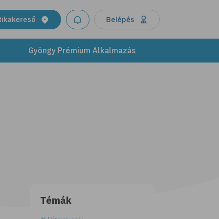
tikakereső
Belépés
Gyöngy Prémium Alkalmazás
Témák