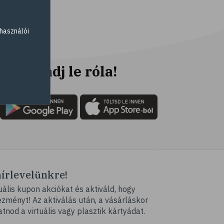
# fogyókúra
# életmódváltás
használói
# célkitűzés
# étkezési napló
# hal
Ne maradj le róla!
# egészséges táplálkozás
# omega-3
# D-vitamin
# A-vitamin
# ásványi anyagok
# reuma
hírlevelünkre!
# ízületi fájdalom
ális kupon akciókat és aktiváld, hogy
# ízületek
ményt! Az aktiválás után, a vásárláskor
# csontok
atnod a virtuális vagy plasztik kártyádat.