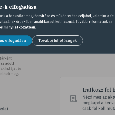
e-k elfogadása
nk a használat megkönnyítése és működtetése céljából, valamint a fel
vításának érdekében analitikai sütiket használ. További információk az
elmi nyilatkozatban
.
es elfogadása
További lehetőségek
tárként
 az adott
k listáját és
intheti meg.
Iratkozz fel 
Nézd meg az aktu
megkapd a kedvez
csak fel kell mut
olat