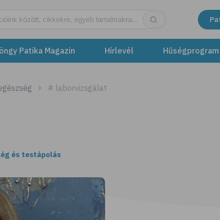
Pa
öngy Patika Magazin
Hírlevél
Hűségprogram
 egészség
# laborvizsgálat
ég és testápolás