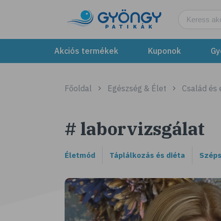
Akciós termékek
Kuponok
Gy
Főoldal
Egészség & Élet
Család és
# laborvizsgálat
Életmód
Táplálkozás és diéta
Széps