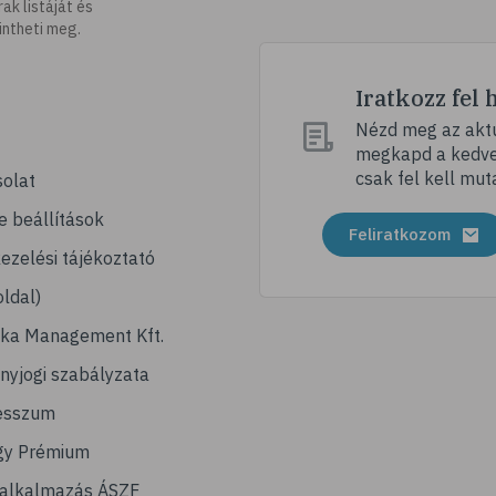
k listáját és
intheti meg.
Iratkozz fel 
Nézd meg az aktu
megkapd a kedvez
csak fel kell mut
olat
e beállítások
Feliratkozom
ezelési tájékoztató
ldal)
ika Management Kft.
nyjogi szabályzata
esszum
gy Prémium
lalkalmazás ÁSZF