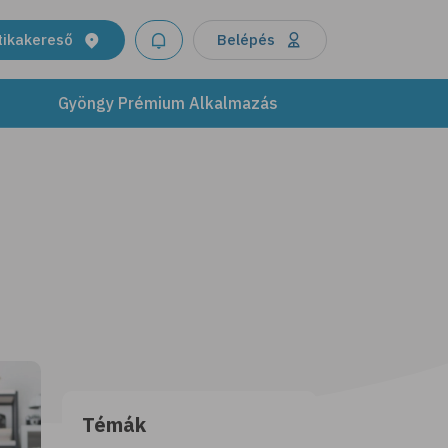
tikakereső
Belépés
Gyöngy Prémium Alkalmazás
Témák