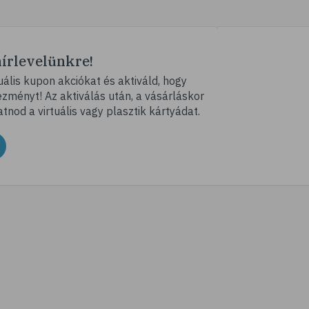
# csontritkulás
# porckopás
# derékfájás
hírlevelünkre!
# csonttörés
ális kupon akciókat és aktiváld, hogy
ményt! Az aktiválás után, a vásárláskor
# mozgásszervi problémák
atnod a virtuális vagy plasztik kártyádat.
# köszvény
# ínhüvelygyulladás
# tél
# gyógynövények
# hipertónia
# magas vérnyomás
# vérnyomásmérés
# kardiológia
# kardiovaszkuláris