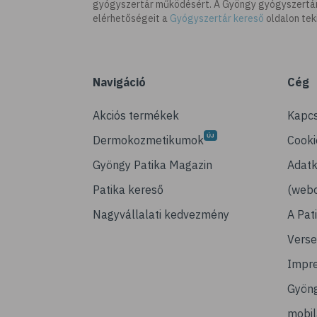
gyógyszertár működésért. A Gyöngy gyógyszertára
elérhetőségeit a
Gyógyszertár kereső
oldalon tek
Navigáció
Cég
Akciós termékek
Kapcs
Dermokozmetikumok
Cooki
Gyöngy Patika Magazin
Adatk
Patika kereső
(webo
Nagyvállalati kedvezmény
A Pat
Verse
Impr
Gyön
mobi