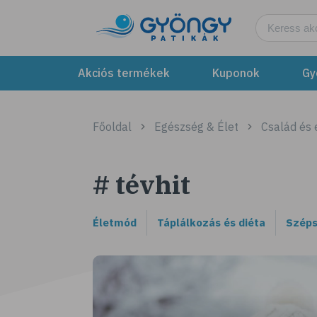
Akciós termékek
Kuponok
Gy
Főoldal
Egészség & Élet
Család és
# tévhit
Életmód
Táplálkozás és diéta
Széps