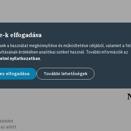
e-k elfogadása
nk a használat megkönnyítése és működtetése céljából, valamint a fel
vításának érdekében analitikai sütiket használ. További információk az
elmi nyilatkozatban
.
es elfogadása
További lehetőségek
tárként
 az adott