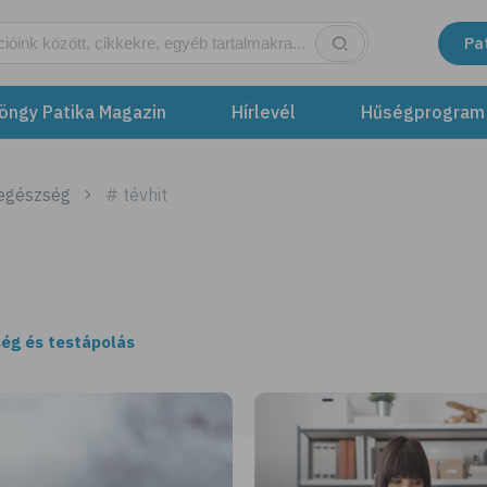
Pa
öngy Patika Magazin
Hírlevél
Hűségprogram
 egészség
# tévhit
ég és testápolás