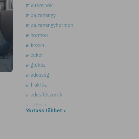
# Vitaminok
# pajzsmirigy
# pajzsmirigyhormon
# hormon
# tiroxin
# cukor
# glükóz
# édesség
# fruktóz
# édesítőszerek
# sztevia
Mutass többet >
# fogadalom
# egészséges életmód
# diéta