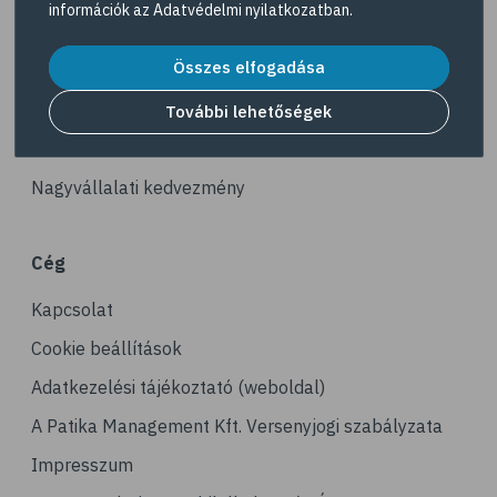
információk az
Adatvédelmi nyilatkozatban
.
# reuma
Akciós termékek
# ízületi fájdalom
Összes elfogadása
Dermokozmetikumok
# ízületek
Gyöngy Patika Magazin
További lehetőségek
# csontok
Patika kereső
# csontritkulás
Nagyvállalati kedvezmény
# porckopás
# derékfájás
Cég
# csonttörés
Kapcsolat
# mozgásszervi problémák
# köszvény
Cookie beállítások
# ínhüvelygyulladás
Adatkezelési tájékoztató (weboldal)
# tél
A Patika Management Kft. Versenyjogi szabályzata
# gyógynövények
Impresszum
# hipertónia