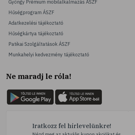
Gyöngy Prémium mobilalkalmazás ÁSZF
# magas vérnyomás
Hűségprogram ÁSZF
# vérnyomásmérés
Adatkezelési tájékoztató
# kardiológia
Hűségkártya tájékoztató
# kardiovaszkuláris betegségek
Patikai Szolgáltatások ÁSZF
# szív- és érrendszer
Munkahelyi kedvezmény tájékoztató
# vérnyomás
# sport
Ne maradj le róla!
# mozgás
# család
# pszichológia
# hátfájás
# gerinc
# vérnyomáscsökkentés
Iratkozz fel hírlevelünkre!
# nátha
Nézd meg az aktuális kupon akciókat és