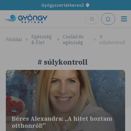
Gyógyszertárkereső
Egészség
Család és
#
Főoldal
& Élet
egészség
súlykontroll
# súlykontroll
Béres Alexandra: „A hitet hoztam
otthonról!”