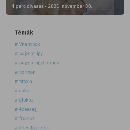
4 perc olvasás - 2021. november 30.
Témák
# Vitaminok
# pajzsmirigy
# pajzsmirigyhormon
# hormon
# tiroxin
# cukor
# glükóz
# édesség
# fruktóz
# édesítőszerek