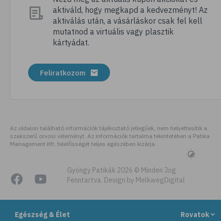
aktiváld, hogy megkapd a kedvezményt! Az
# megfázás
aktiválás után, a vásárláskor csak fel kell
# influenza
mutatnod a virtuális vagy plasztik
kártyádat.
# fertőző betegségek
# vírusok
Feliratkozom
# köhögés
# orrfolyás
# C-vitamin
# immunrendszer
Az oldalon található információk tájékoztató jellegűek, nem helyettesítik a
szakszerű orvosi véleményt. Az információk tartalma tekintetében a Patika
# immunerősítés
Management Kft. felelősségét teljes egészében kizárja
# szellőztetés
# kézmosás
Gyöngy Patikák 2026 © Minden Jog
Fenntartva. Design by MelkwegDigital
# szépségápolás
# bőrápolás
Egészség & Élet
Rovatok
# izlandi zuzmó