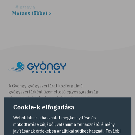
# sztevia
Mutass többet >
# fogadalom
# egészséges életmód
# diéta
# fogyókúra
# életmódváltás
# célkitűzés
# étkezési napló
# hal
A Gyöngy gyógyszertárat közforgalmú
gyógyszertárként üzemeltető egyes gazdasági
# egészséges táplálkozás
társaságok felelnek az adott gyógyszertár
# omega-3
működésért. A Gyöngy gyógyszertárak listáját és
Cookie-k elfogadása
elérhetőségeit a
Gyógyszertár kereső
oldalon
# D-vitamin
tekintheti meg.
Weboldalunk a használat megkönnyítése és
# A-vitamin
működtetése céljából, valamint a felhasználói élmény
Navigáció
javításának érdekében analitikai sütiket használ. További
# ásványi anyagok