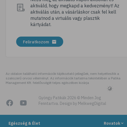
aktiváld, hogy megkapd a kedvezményt! Az
# megfázás
aktiválás után, a vásárláskor csak fel kell
# influenza
mutatnod a virtuális vagy plasztik
kártyádat.
# fertőző betegségek
# vírusok
Feliratkozom
# köhögés
# orrfolyás
# C-vitamin
# immunrendszer
Az oldalon található információk tájékoztató jellegűek, nem helyettesítik a
szakszerű orvosi véleményt. Az információk tartalma tekintetében a Patika
# immunerősítés
Management Kft. felelősségét teljes egészében kizárja
# szellőztetés
# kézmosás
Gyöngy Patikák 2026 © Minden Jog
Fenntartva. Design by MelkwegDigital
# szépségápolás
# bőrápolás
Egészség & Élet
Rovatok
# izlandi zuzmó