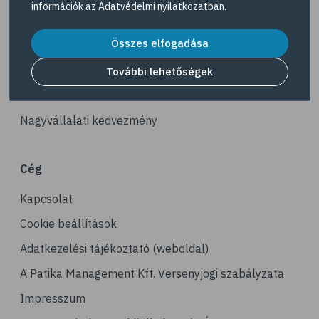
információk az
Adatvédelmi nyilatkozatban
.
# reuma
Akciós termékek
# ízületi fájdalom
Összes elfogadása
Dermokozmetikumok
# ízületek
Gyöngy Patika Magazin
További lehetőségek
# csontok
Patika kereső
# csontritkulás
Nagyvállalati kedvezmény
# porckopás
# derékfájás
Cég
# csonttörés
Kapcsolat
# mozgásszervi problémák
# köszvény
Cookie beállítások
# ínhüvelygyulladás
Adatkezelési tájékoztató (weboldal)
# tél
A Patika Management Kft. Versenyjogi szabályzata
# gyógynövények
Impresszum
# hipertónia