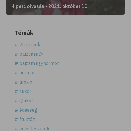
4 perc olvasás - 2021. október 10.
Témák
# Vitaminok
# pajzsmirigy
# pajzsmirigyhormon
# hormon
# tiroxin
# cukor
# glükóz
# édesség
# fruktóz
# édesítőszerek