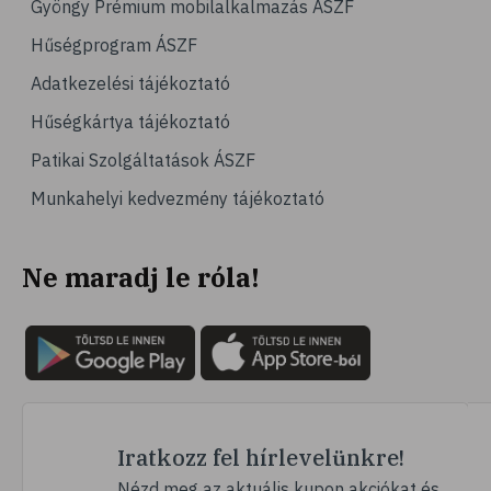
Gyöngy Prémium mobilalkalmazás ÁSZF
# magas vérnyomás
Hűségprogram ÁSZF
# vérnyomásmérés
Adatkezelési tájékoztató
# kardiológia
Hűségkártya tájékoztató
# kardiovaszkuláris betegségek
Patikai Szolgáltatások ÁSZF
# szív- és érrendszer
Munkahelyi kedvezmény tájékoztató
# vérnyomás
# sport
Ne maradj le róla!
# mozgás
# család
# pszichológia
# hátfájás
# gerinc
# vérnyomáscsökkentés
Iratkozz fel hírlevelünkre!
# nátha
Nézd meg az aktuális kupon akciókat és