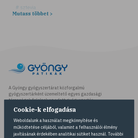
# sztevia
Mutass többet >
# fogadalom
# egészséges életmód
# diéta
# fogyókúra
# életmódváltás
# célkitűzés
# étkezési napló
# hal
A Gyöngy gyógyszertárat közforgalmú
gyógyszertárként üzemeltető egyes gazdasági
# egészséges táplálkozás
társaságok felelnek az adott gyógyszertár
# omega-3
működésért. A Gyöngy gyógyszertárak listáját és
Cookie-k elfogadása
elérhetőségeit a
Gyógyszertár kereső
oldalon
# D-vitamin
tekintheti meg.
Weboldalunk a használat megkönnyítése és
# A-vitamin
működtetése céljából, valamint a felhasználói élmény
Navigáció
javításának érdekében analitikai sütiket használ. További
# ásványi anyagok