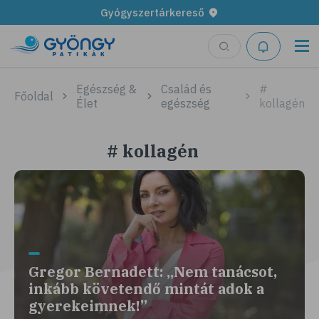
Gyógyszertárkereső
Egészség &
Család és
#
Főoldal
Élet
egészség
kollagén
# kollagén
Gregor Bernadett: „Nem tanácsot,
inkább követendő mintát adok a
gyerekeimnek!”