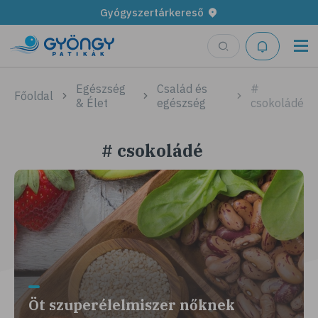
Gyógyszertárkereső
Egészség
Család és
#
Főoldal
& Élet
egészség
csokoládé
# csokoládé
Öt szuperélelmiszer nőknek