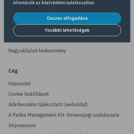
információk az
Adatvédelmi nyilatkozatban
.
# reuma
Akciós termékek
# ízületi fájdalom
Összes elfogadása
Dermokozmetikumok
# ízületek
Gyöngy Patika Magazin
További lehetőségek
# csontok
Patika kereső
# csontritkulás
Nagyvállalati kedvezmény
# porckopás
# derékfájás
Cég
# csonttörés
Kapcsolat
# mozgásszervi problémák
# köszvény
Cookie beállítások
# ínhüvelygyulladás
Adatkezelési tájékoztató (weboldal)
# tél
A Patika Management Kft. Versenyjogi szabályzata
# gyógynövények
Impresszum
# hipertónia