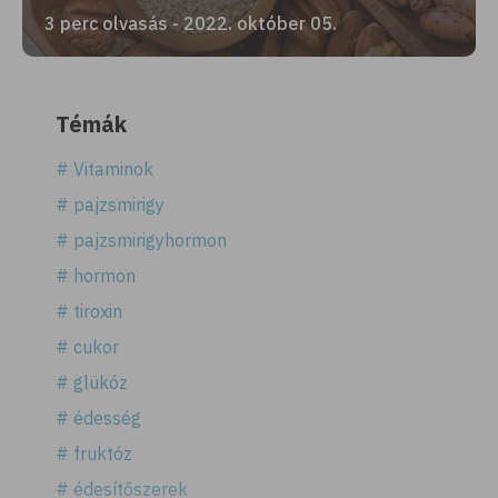
3 perc olvasás - 2022. október 05.
Témák
# Vitaminok
# pajzsmirigy
# pajzsmirigyhormon
# hormon
# tiroxin
# cukor
# glükóz
# édesség
# fruktóz
# édesítőszerek