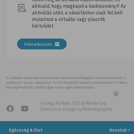
aktiváld, hogy megkapd a kedvezményt! Az
# megfázás
aktiválás után, a vásárláskor csak fel kell
# influenza
mutatnod a virtuális vagy plasztik
kártyádat.
# fertőző betegségek
# vírusok
Feliratkozom
# köhögés
# orrfolyás
# C-vitamin
# immunrendszer
Az oldalon található információk tájékoztató jellegűek, nem helyettesítik a
szakszerű orvosi véleményt. Az információk tartalma tekintetében a Patika
# immunerősítés
Management Kft. felelősségét teljes egészében kizárja
# szellőztetés
# kézmosás
Gyöngy Patikák 2026 © Minden Jog
Fenntartva. Design by MelkwegDigital
# szépségápolás
# bőrápolás
Egészség & Élet
Rovatok
# izlandi zuzmó