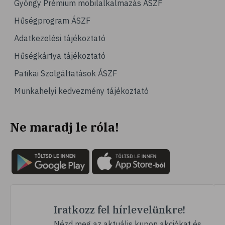
Gyöngy Prémium mobilalkalmazás ÁSZF
# magas vérnyomás
Hűségprogram ÁSZF
# vérnyomásmérés
Adatkezelési tájékoztató
# kardiológia
Hűségkártya tájékoztató
# kardiovaszkuláris betegségek
Patikai Szolgáltatások ÁSZF
# szív- és érrendszer
Munkahelyi kedvezmény tájékoztató
# vérnyomás
# sport
Ne maradj le róla!
# mozgás
# család
# pszichológia
# hátfájás
# gerinc
# vérnyomáscsökkentés
Iratkozz fel hírlevelünkre!
# nátha
Nézd meg az aktuális kupon akciókat és