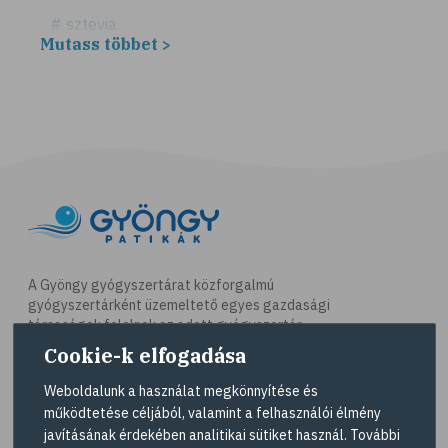
# sztevia
Mutass többet >
# fogadalom
# egészséges életmód
# diéta
# fogyókúra
# életmódváltás
# célkitűzés
# étkezési napló
# hal
A Gyöngy gyógyszertárat közforgalmú
gyógyszertárként üzemeltető egyes gazdasági
# egészséges táplálkozás
társaságok felelnek az adott gyógyszertár
# omega-3
működésért. A Gyöngy gyógyszertárak listáját és
Cookie-k elfogadása
elérhetőségeit a
Gyógyszertár kereső
oldalon
# D-vitamin
tekintheti meg.
Weboldalunk a használat megkönnyítése és
# A-vitamin
működtetése céljából, valamint a felhasználói élmény
Navigáció
javításának érdekében analitikai sütiket használ. További
# ásványi anyagok