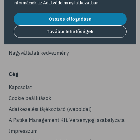
információk az
Adatvédelmi nyilatkozatban
.
# reuma
Akciós termékek
# ízületi fájdalom
Összes elfogadása
Dermokozmetikumok
# ízületek
Gyöngy Patika Magazin
További lehetőségek
# csontok
Patika kereső
# csontritkulás
Nagyvállalati kedvezmény
# porckopás
# derékfájás
Cég
# csonttörés
Kapcsolat
# mozgásszervi problémák
# köszvény
Cookie beállítások
# ínhüvelygyulladás
Adatkezelési tájékoztató (weboldal)
# tél
A Patika Management Kft. Versenyjogi szabályzata
# gyógynövények
Impresszum
# hipertónia