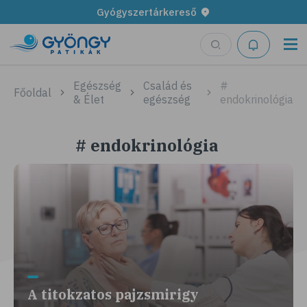
Gyógyszertárkereső
Egészség
Család és
#
Főoldal
& Élet
egészség
endokrinológia
# endokrinológia
A titokzatos pajzsmirigy