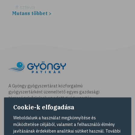
# sztevia
Mutass többet >
# fogadalom
# egészséges életmód
# diéta
# fogyókúra
# életmódváltás
# célkitűzés
# étkezési napló
# hal
A Gyöngy gyógyszertárat közforgalmú
gyógyszertárként üzemeltető egyes gazdasági
# egészséges táplálkozás
társaságok felelnek az adott gyógyszertár
# omega-3
működésért. A Gyöngy gyógyszertárak listáját és
Cookie-k elfogadása
elérhetőségeit a
Gyógyszertár kereső
oldalon
# D-vitamin
tekintheti meg.
Weboldalunk a használat megkönnyítése és
# A-vitamin
működtetése céljából, valamint a felhasználói élmény
Navigáció
javításának érdekében analitikai sütiket használ. További
# ásványi anyagok