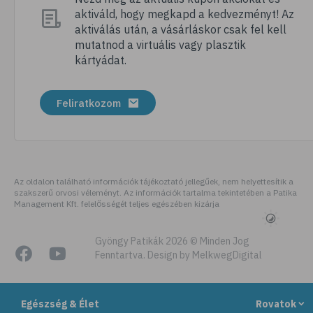
aktiváld, hogy megkapd a kedvezményt! Az
# megfázás
aktiválás után, a vásárláskor csak fel kell
# influenza
mutatnod a virtuális vagy plasztik
kártyádat.
# fertőző betegségek
# vírusok
Feliratkozom
# köhögés
# orrfolyás
# C-vitamin
# immunrendszer
Az oldalon található információk tájékoztató jellegűek, nem helyettesítik a
szakszerű orvosi véleményt. Az információk tartalma tekintetében a Patika
# immunerősítés
Management Kft. felelősségét teljes egészében kizárja
# szellőztetés
# kézmosás
Gyöngy Patikák 2026 © Minden Jog
Fenntartva. Design by MelkwegDigital
# szépségápolás
# bőrápolás
Egészség & Élet
Rovatok
# izlandi zuzmó