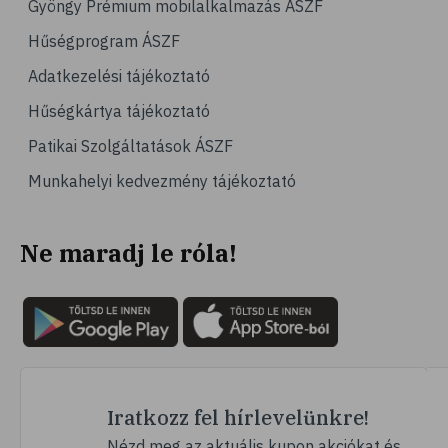
Gyöngy Prémium mobilalkalmazás ÁSZF
# magas vérnyomás
Hűségprogram ÁSZF
# vérnyomásmérés
Adatkezelési tájékoztató
# kardiológia
Hűségkártya tájékoztató
# kardiovaszkuláris betegségek
Patikai Szolgáltatások ÁSZF
# szív- és érrendszer
Munkahelyi kedvezmény tájékoztató
# vérnyomás
# sport
Ne maradj le róla!
# mozgás
# család
# pszichológia
# hátfájás
# gerinc
# vérnyomáscsökkentés
Iratkozz fel hírlevelünkre!
# nátha
Nézd meg az aktuális kupon akciókat és