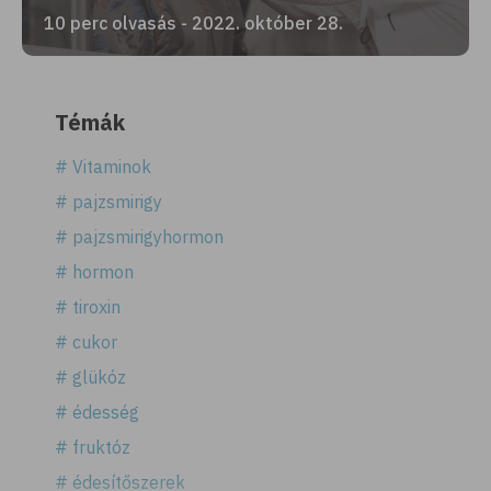
10 perc olvasás - 2022. október 28.
Témák
# Vitaminok
# pajzsmirigy
# pajzsmirigyhormon
# hormon
# tiroxin
# cukor
# glükóz
# édesség
# fruktóz
# édesítőszerek