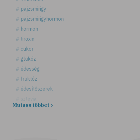
# pajzsmirigy
# pajzsmirigyhormon
# hormon
# tiroxin
# cukor
# glükóz
# édesség
# fruktóz
# édesítőszerek
# sztevia
Mutass többet >
# fogadalom
# egészséges életmód
# diéta
# fogyókúra