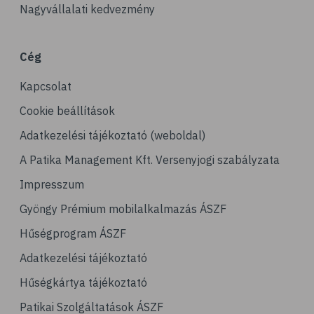
Nagyvállalati kedvezmény
# porckopás
# derékfájás
Cég
# csonttörés
Kapcsolat
# mozgásszervi problémák
# köszvény
Cookie beállítások
# ínhüvelygyulladás
Adatkezelési tájékoztató (weboldal)
# tél
A Patika Management Kft. Versenyjogi szabályzata
# gyógynövények
Impresszum
# hipertónia
Gyöngy Prémium mobilalkalmazás ÁSZF
# magas vérnyomás
Hűségprogram ÁSZF
# vérnyomásmérés
Adatkezelési tájékoztató
# kardiológia
Hűségkártya tájékoztató
# kardiovaszkuláris betegségek
Patikai Szolgáltatások ÁSZF
# szív- és érrendszer