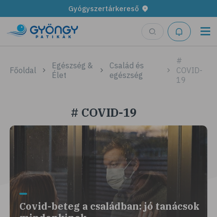
Gyógyszertárkereső
#
Egészség &
Család és
Főoldal
COVID-
Élet
egészség
19
# COVID-19
Covid-beteg a családban: jó tanácsok