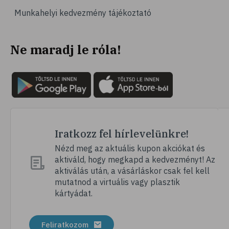
Munkahelyi kedvezmény tájékoztató
# vérnyomás
# sport
Ne maradj le róla!
# mozgás
# család
# pszichológia
# hátfájás
# gerinc
# vérnyomáscsökkentés
Iratkozz fel hírlevelünkre!
# nátha
Nézd meg az aktuális kupon akciókat és
aktiváld, hogy megkapd a kedvezményt! Az
# megfázás
aktiválás után, a vásárláskor csak fel kell
# influenza
mutatnod a virtuális vagy plasztik
kártyádat.
# fertőző betegségek
# vírusok
Feliratkozom
# köhögés