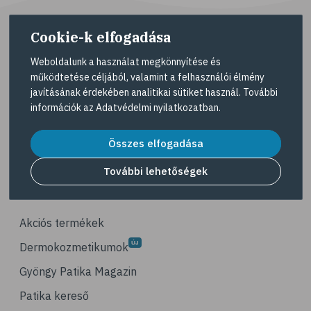
# életmódváltás
Cookie-k elfogadása
# célkitűzés
Weboldalunk a használat megkönnyítése és
# étkezési napló
működtetése céljából, valamint a felhasználói élmény
# hal
A Gyöngy gyógyszertárat közforgalmú
javításának érdekében analitikai sütiket használ. További
gyógyszertárként üzemeltető egyes gazdasági
# egészséges táplálkozás
információk az
Adatvédelmi nyilatkozatban
.
társaságok felelnek az adott gyógyszertár
# omega-3
működésért. A Gyöngy gyógyszertárak listáját és
Összes elfogadása
elérhetőségeit a
Gyógyszertár kereső
oldalon
# D-vitamin
tekintheti meg.
További lehetőségek
# A-vitamin
Navigáció
# ásványi anyagok
# reuma
Akciós termékek
# ízületi fájdalom
Dermokozmetikumok
# ízületek
Gyöngy Patika Magazin
# csontok
Patika kereső
# csontritkulás