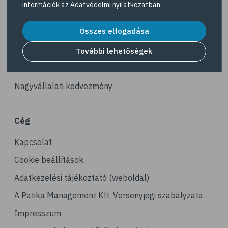
információk az
Adatvédelmi nyilatkozatban
.
# reuma
Akciós termékek
# ízületi fájdalom
Összes elfogadása
Dermokozmetikumok
# ízületek
Gyöngy Patika Magazin
További lehetőségek
# csontok
Patika kereső
# csontritkulás
Nagyvállalati kedvezmény
# porckopás
# derékfájás
Cég
# csonttörés
Kapcsolat
# mozgásszervi problémák
# köszvény
Cookie beállítások
# ínhüvelygyulladás
Adatkezelési tájékoztató (weboldal)
# tél
A Patika Management Kft. Versenyjogi szabályzata
# gyógynövények
Impresszum
# hipertónia