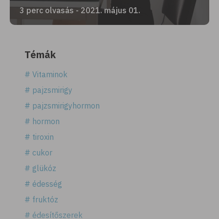
3 perc olvasás - 2021. május 01.
Témák
# Vitaminok
# pajzsmirigy
# pajzsmirigyhormon
# hormon
# tiroxin
# cukor
# glükóz
# édesség
# fruktóz
# édesítőszerek