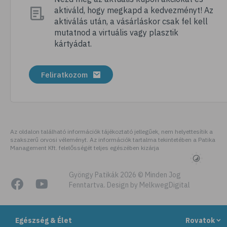
aktiváld, hogy megkapd a kedvezményt! Az
# megfázás
aktiválás után, a vásárláskor csak fel kell
# influenza
mutatnod a virtuális vagy plasztik
kártyádat.
# fertőző betegségek
# vírusok
Feliratkozom
# köhögés
# orrfolyás
# C-vitamin
# immunrendszer
Az oldalon található információk tájékoztató jellegűek, nem helyettesítik a
szakszerű orvosi véleményt. Az információk tartalma tekintetében a Patika
# immunerősítés
Management Kft. felelősségét teljes egészében kizárja
# szellőztetés
# kézmosás
Gyöngy Patikák 2026 © Minden Jog
Fenntartva. Design by MelkwegDigital
# szépségápolás
# bőrápolás
Egészség & Élet
Rovatok
# izlandi zuzmó