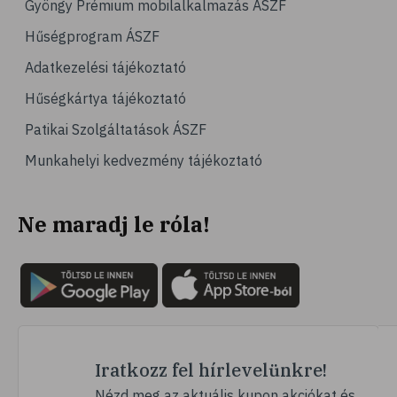
Gyöngy Prémium mobilalkalmazás ÁSZF
# magas vérnyomás
Hűségprogram ÁSZF
# vérnyomásmérés
Adatkezelési tájékoztató
# kardiológia
Hűségkártya tájékoztató
# kardiovaszkuláris betegségek
Patikai Szolgáltatások ÁSZF
# szív- és érrendszer
Munkahelyi kedvezmény tájékoztató
# vérnyomás
# sport
Ne maradj le róla!
# mozgás
# család
# pszichológia
# hátfájás
# gerinc
# vérnyomáscsökkentés
Iratkozz fel hírlevelünkre!
# nátha
Nézd meg az aktuális kupon akciókat és