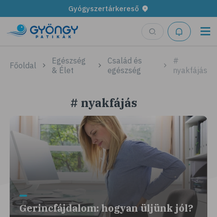
Gyógyszertárkereső
Egészség
Család és
#
Főoldal
& Élet
egészség
nyakfájás
# nyakfájás
Gerincfájdalom: hogyan üljünk jól?