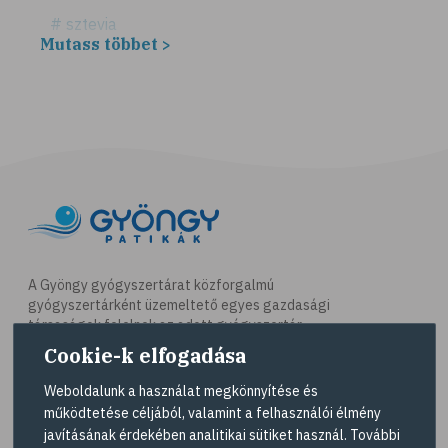
# sztevia
Mutass többet >
# fogadalom
# egészséges életmód
# diéta
# fogyókúra
# életmódváltás
# célkitűzés
# étkezési napló
# hal
A Gyöngy gyógyszertárat közforgalmú
gyógyszertárként üzemeltető egyes gazdasági
# egészséges táplálkozás
társaságok felelnek az adott gyógyszertár
# omega-3
működésért. A Gyöngy gyógyszertárak listáját és
Cookie-k elfogadása
elérhetőségeit a
Gyógyszertár kereső
oldalon
# D-vitamin
tekintheti meg.
Weboldalunk a használat megkönnyítése és
# A-vitamin
működtetése céljából, valamint a felhasználói élmény
Navigáció
javításának érdekében analitikai sütiket használ. További
# ásványi anyagok