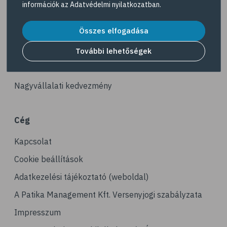
információk az
Adatvédelmi nyilatkozatban
.
# reuma
Akciós termékek
# ízületi fájdalom
Összes elfogadása
Dermokozmetikumok
# ízületek
Gyöngy Patika Magazin
További lehetőségek
# csontok
Patika kereső
# csontritkulás
Nagyvállalati kedvezmény
# porckopás
# derékfájás
Cég
# csonttörés
Kapcsolat
# mozgásszervi problémák
# köszvény
Cookie beállítások
# ínhüvelygyulladás
Adatkezelési tájékoztató (weboldal)
# tél
A Patika Management Kft. Versenyjogi szabályzata
# gyógynövények
Impresszum
# hipertónia