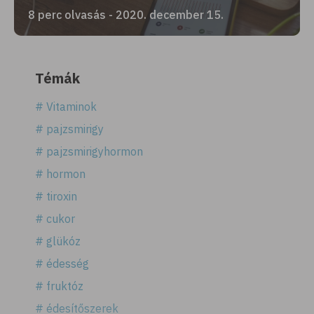
8 perc olvasás - 2020. december 15.
Témák
# Vitaminok
# pajzsmirigy
# pajzsmirigyhormon
# hormon
# tiroxin
# cukor
# glükóz
# édesség
# fruktóz
# édesítőszerek