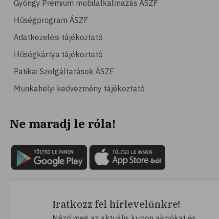
Gyöngy Prémium mobilalkalmazás ÁSZF
# magas vérnyomás
Hűségprogram ÁSZF
# vérnyomásmérés
Adatkezelési tájékoztató
# kardiológia
Hűségkártya tájékoztató
# kardiovaszkuláris betegségek
Patikai Szolgáltatások ÁSZF
# szív- és érrendszer
Munkahelyi kedvezmény tájékoztató
# vérnyomás
# sport
Ne maradj le róla!
# mozgás
# család
# pszichológia
# hátfájás
# gerinc
# vérnyomáscsökkentés
Iratkozz fel hírlevelünkre!
# nátha
Nézd meg az aktuális kupon akciókat és