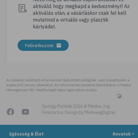
aktiváld, hogy megkapd a kedvezményt! Az
# megfázás
aktiválás után, a vásárláskor csak fel kell
# influenza
mutatnod a virtuális vagy plasztik
kártyádat.
# fertőző betegségek
# vírusok
Feliratkozom
# köhögés
# orrfolyás
# C-vitamin
# immunrendszer
Az oldalon található információk tájékoztató jellegűek, nem helyettesítik a
szakszerű orvosi véleményt. Az információk tartalma tekintetében a Patika
# immunerősítés
Management Kft. felelősségét teljes egészében kizárja
# szellőztetés
# kézmosás
Gyöngy Patikák 2026 © Minden Jog
Fenntartva. Design by MelkwegDigital
# szépségápolás
# bőrápolás
Egészség & Élet
Rovatok
# izlandi zuzmó