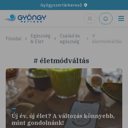
Gyógyszertárkereső
Egészség
Család és
#
Főoldal
& Élet
egészség
életmódváltás
# életmódváltás
Új év, új élet? A változás könnyebb,
mint gondolnánk!