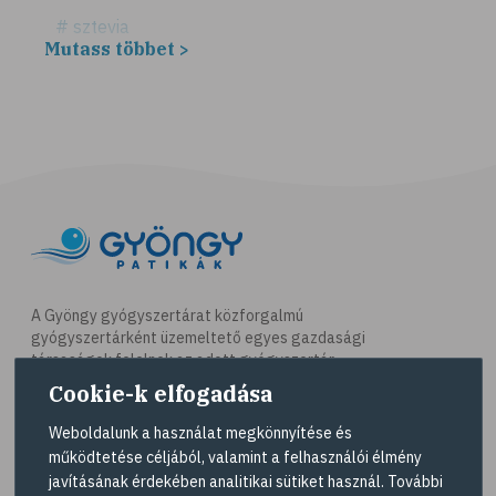
# sztevia
Mutass többet >
# fogadalom
# egészséges életmód
# diéta
# fogyókúra
# életmódváltás
# célkitűzés
# étkezési napló
# hal
A Gyöngy gyógyszertárat közforgalmú
gyógyszertárként üzemeltető egyes gazdasági
# egészséges táplálkozás
társaságok felelnek az adott gyógyszertár
# omega-3
működésért. A Gyöngy gyógyszertárak listáját és
Cookie-k elfogadása
elérhetőségeit a
Gyógyszertár kereső
oldalon
# D-vitamin
tekintheti meg.
Weboldalunk a használat megkönnyítése és
# A-vitamin
működtetése céljából, valamint a felhasználói élmény
Navigáció
javításának érdekében analitikai sütiket használ. További
# ásványi anyagok