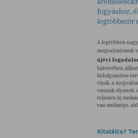
áremelésekrő
fogyáshoz, é
legtöbbször
A legtöbben nagy
megvalósításuk v
újévi fogadalo
hátterében állhat
kidolgozatlan ter
tűnik, a megvaló
vannak olyanok, a
teljesen új szoká
van szüksége, ahh
Kitalálta? Te