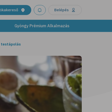
tikakereső
Belépés
Gyöngy Prémium Alkalmazás
 testápolás