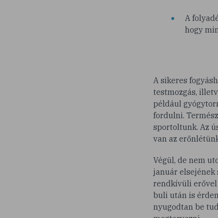
A folyad
hogy min
A sikeres fogyás
testmozgás, illet
például gyógytor
fordulni. Termés
sportoltunk. Az ús
van az erőnlétünk
Végül, de nem uto
január elsejének 
rendkívüli erővel
buli után is érde
nyugodtan be tud