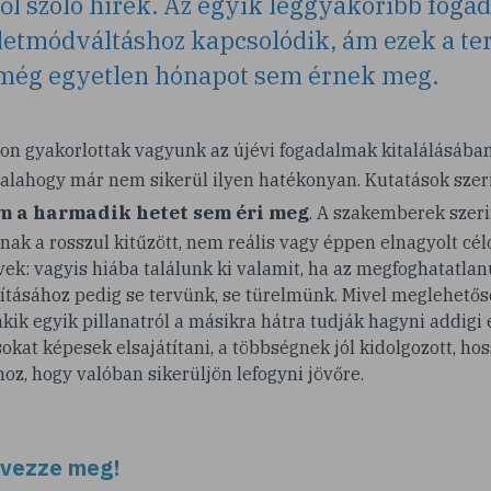
l szóló hírek. Az egyik leggyakoribb foga
letmódváltáshoz kapcsolódik, ám ezek a te
 még egyetlen hónapot sem érnek meg.
on gyakorlottak vagyunk az újévi fogadalmak kitalálásában
alahogy már nem sikerül ilyen hatékonyan. Kutatások szer
m a harmadik hetet sem éri meg
. A szakemberek szer
nak a rosszul kitűzött, nem reális vagy éppen elnagyolt cél
vek: vagyis hiába találunk ki valamit, ha az megfoghatatla
sításához pedig se tervünk, se türelmünk. Mivel meglehető
kik egyik pillanatról a másikra hátra tudják hagyni addigi é
sokat képesek elsajátítani, a többségnek jól kidolgozott, ho
oz, hogy valóban sikerüljön lefogyni jövőre.
rvezze meg!