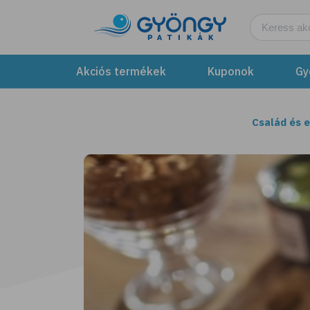
Akciós termékek
Kuponok
Gy
Család és 