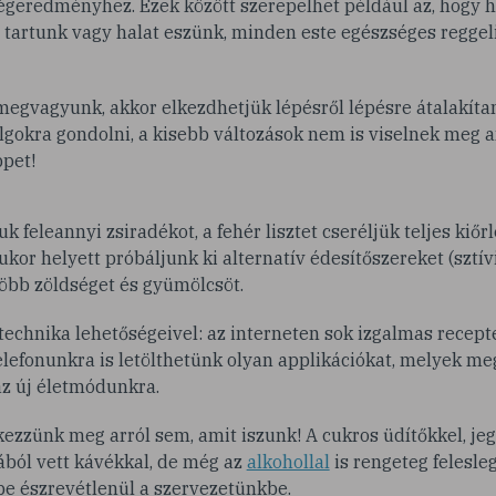
végeredményhez. Ezek között szerepelhet például az, hogy 
tartunk vagy halat eszünk, minden este egészséges reggeli
egvagyunk, akkor elkezdhetjük lépésről lépésre átalakítan
lgokra gondolni, a kisebb változások nem is viselnek meg a
pet!
k feleannyi zsiradékot, a fehér lisztet cseréljük teljes kiőrl
ukor helyett próbáljunk ki alternatív édesítőszereket (sztívi
öbb zöldséget és gyümölcsöt.
technika lehetőségeivel: az interneten sok izgalmas recepte
elefonunkra is letölthetünk olyan applikációkat, melyek me
az új életmódunkra.
kezzünk meg arról sem, amit iszunk! A cukros üdítőkkel, jeg
ból vett kávékkal, de még az
alkohollal
is rengeteg felesleg
be észrevétlenül a szervezetünkbe.