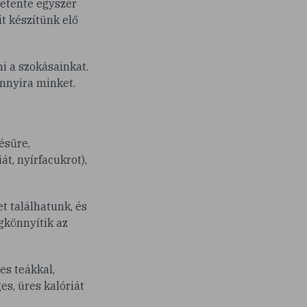
hetente egyszer
t készítünk elő
i a szokásainkat.
nnyira minket.
ésűre,
át, nyírfacukrot),
t találhatunk, és
gkönnyítik az
es teákkal,
es, üres kalóriát