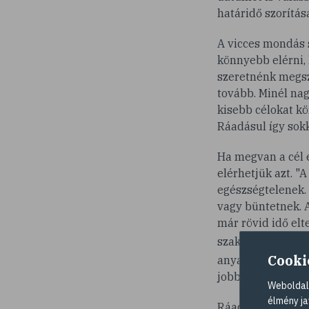
határidő szorítása
A vicces mondás s
könnyebb elérni, 
szeretnénk megsza
tovább. Minél nag
kisebb célokat k
Ráadásul így sokk
Ha megvan a cél é
elérhetjük azt. "
egészségtelenek.
vagy büntetnek. A
már rövid idő elt
szakértő szerint
Cooki
anyagcsere változ
jobban járunk, ha
Weboldalu
élmény ja
Ráadásul kevesen