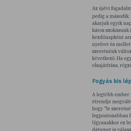
Az újévi fogadal
pedig a második. 
akarjuk egyik nap
káros szokásunk i
kezdőnapként arr
nyelvet és mellet
szeretnénk változ
következő. Ha eg
elsajátítása, rög
Fogyás kis l
A legtöbb ember f
étrendje megvált
hogy "le szeretné
legpontosabban ha
Ugyanakkor ez leg
dátumot is válass