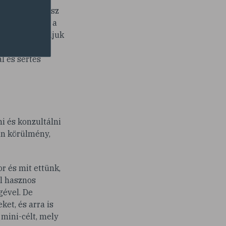
t, hogy az egész
lekedni, hogy a
könnyebben tudjuk
 vegetáriánus
l és sertés
i és konzultálni
yan körülmény,
r és mit ettünk,
l hasznos
gével. De
et, és arra is
mini-célt, mely