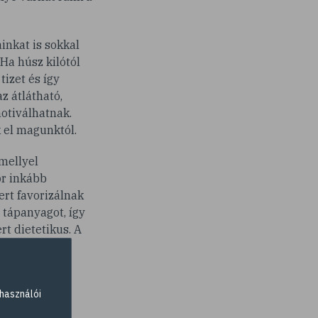
inkat is sokkal
Ha húsz kilótól
tizet és így
z átlátható,
otiválhatnak.
 el magunktól.
mellyel
ör inkább
rt favorizálnak
 tápanyagot, így
rt dietetikus. A
dott kilók az
ktus. Sokkal
 szakember.
használói
 logikus