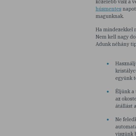
közelebb visz a 
húsmentes
napot 
magunknak.
Ha mindezekkel m
Nem kell nagy do
Adunk néhány tip
Használju
kristályc
együnk t
Éljünk a 
az okost
átállást 
Ne feled
automatá
viszünk 