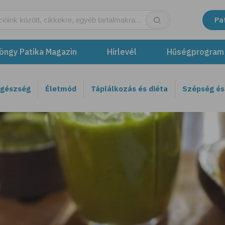
Pa
öngy Patika Magazin
Hírlevél
Hűségprogram
egészség
Életmód
Táplálkozás és diéta
Szépség és