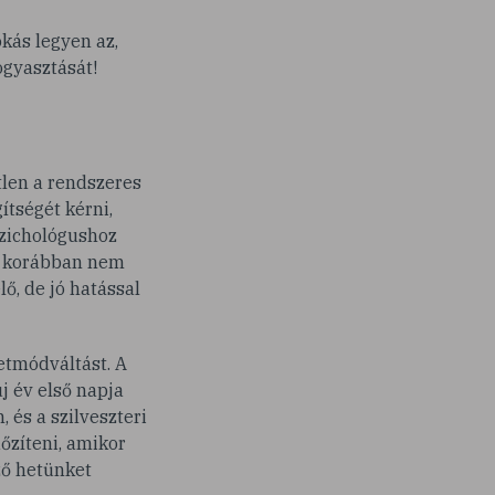
okás legyen az,
ogyasztását!
len a rendszeres
ítségét kérni,
szichológushoz
ha korábban nem
ő, de jó hatással
etmódváltást. A
j év első napja
 és a szilveszteri
őzíteni, amikor
ző hetünket