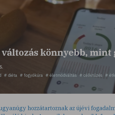
 A változás könnyebb, min
5.
d
# diéta
# fogyókúra
# életmódváltás
# célkitűzés
# étk
ugyanúgy hozzátartoznak az újévi fogadalm