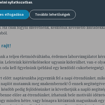
elmi nyilatkozatban
.
 fogyókúrákat, a botlások pedig sokszor azzal járnak együt
k. Ha kis dolgokban változtatunk, és megpróbálunk úgy cse
es elfogadása
További lehetőségek
kásainkról se kelljen lemondani, akkor az új életmódot is 
a például a kedvenc ételünk a pörkölt, ne akarjunk egyből
. Ha csak fogyni szeretnénk, készítsük kevesebb zsiradékka
sból.
 rajt!
nk a teljes életmódváltásba, érdemes laborvizsgálatot kérn
 is. Leleteink kiértékelésekor ugyanis kiderülhet, van-e ol
 oda kell figyelnünk (például egy kezdődő cukorbetegség).
t előtt: naptárunkba jegyezzük fel a napi étrendünket, miko
si naplót mutassuk meg szakembernek! Ő ennek segítségéve
 később pedig fejlődésünket is követhetjük a napló segítsé
enne előre az étrendünket, írhatunk bele motiváló idézetek
hogy minden hétre, vagy hónapra kitűzzünk magunknak egy 