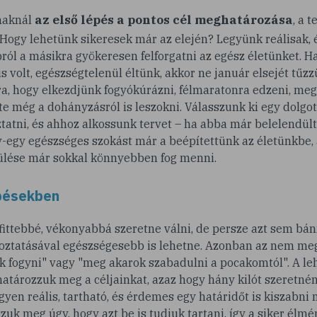
az első lépés a pontos cél meghatározása
maknál
, a 
Hogy lehetünk sikeresek már az elején? Legyünk reálisak, 
ról a másikra gyökeresen felforgatni az egész életünket. H
s volt, egészségtelenül éltünk, akkor ne január elsejét tűzz
a, hogy elkezdjünk fogyókúrázni, félmaratonra edzeni, meg
te még a dohányzásról is leszokni. Válasszunk ki egy dolgot
tatni, és ahhoz alkossunk tervet – ha abba már belelendült
y-egy egészséges szokást már a beépítettünk az életünkbe,
zülése már sokkal könnyebben fog menni.
épésekben
ittebbé, vékonyabbá szeretne válni, de persze azt sem bán
oztatásával egészségesebb is lehetne. Azonban az nem megf
k fogyni" vagy "meg akarok szabadulni a pocakomtól". A le
tározzuk meg a céljainkat, azaz hogy hány kilót szeretnén
yen reális, tartható, és érdemes egy határidőt is kiszabni
zuk meg úgy, hogy azt be is tudjuk tartani, így a siker élm