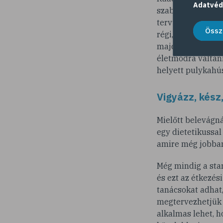
Adatvéd
szabályokra épülő
tervünket feladju
Össz
régi, kedvelt szo
majd betartani. H
életmódra váltani
helyett pulykahú
Vigyázz, kész,
Mielőtt belevágná
egy dietetikussal
amire még jobban
Még mindig a star
és ezt az étkezé
tanácsokat adhat,
megtervezhetjük b
alkalmas lehet, 