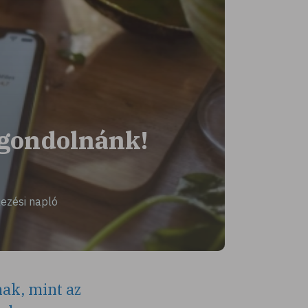
t gondolnánk!
ezési napló
ak, mint az