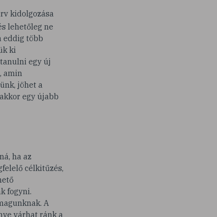
terv kidolgozása
és lehetőleg ne
a eddig több
ük ki
tanulni egy új
, amin
ünk, jöhet a
 akkor egy újabb
ná, ha az
elelő célkitűzés,
hető
k fogyni.
 magunknak. A
énye várhat ránk a