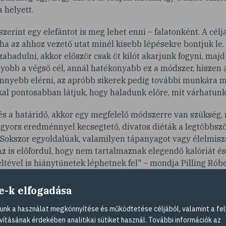
 helyett.
zerint egy elefántot is meg lehet enni – falatonként. A célja
ha az ahhoz vezető utat minél kisebb lépésekre bontjuk le. 
badulni, akkor először csak öt kilót akarjunk fogyni, majd 
yobb a végső cél, annál hatékonyabb ez a módszer, hiszen a
önnyebb elérni, az apróbb sikerek pedig további munkára m
al pontosabban látjuk, hogy haladunk előre, mit várhatunk
s a határidő, akkor egy megfelelő módszerre van szükség, 
A gyors eredménnyel kecsegtető, divatos diéták a legtöbbsz
 Sokszor egyoldalúak, valamilyen tápanyagot vagy élelmisze
z is előfordul, hogy nem tartalmaznak elegendő kalóriát és
eltével is hiánytünetek léphetnek fel" – mondja Pilling Róbe
a hirtelen fogyást gyakran hízás követi
, vagyis a lea
e-k elfogadása
ása miatt gyorsan visszatérnek, ez az úgynevezett jojó-effe
 a lassú ütemű fogyást választjuk – összegzi a táplálkozási
nk a használat megkönnyítése és működtetése céljából, valamint a fel
vításának érdekében analitikai sütiket használ. További információk az
 tudjuk hosszú távon betartani a szigorú, gyakran kevéssé