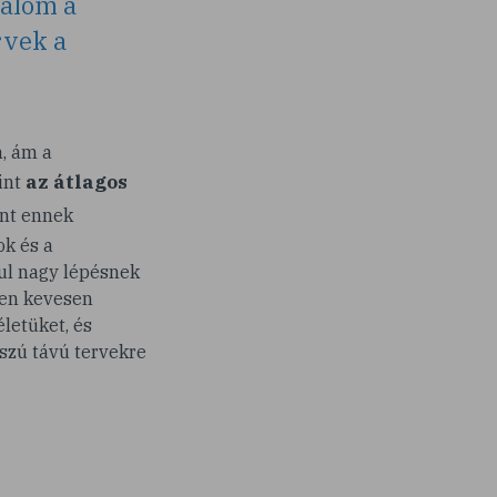
dalom a
rvek a
, ám a
az átlagos
int
int ennek
ok és a
nul nagy lépésnek
sen kevesen
letüket, és
sszú távú tervekre