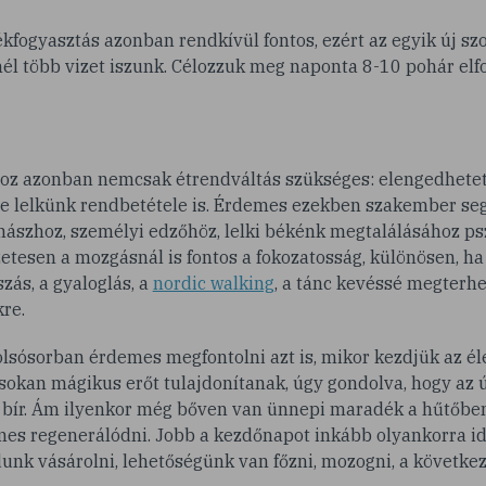
ékfogyasztás azonban rendkívül fontos, ezért az egyik új sz
él több vizet iszunk. Célozzuk meg naponta 8-10 pohár elf
hoz azonban nemcsak étrendváltás szükséges: elengedhetet
ve lelkünk rendbetétele is. Érdemes ezekben szakember seg
nászhoz, személyi edzőhöz, lelki békénk megtalálásához p
zetesen a mozgásnál is fontos a fokozatosság, különösen, 
zás, a gyaloglás, a
nordic walking
, a tánc kevéssé megterhel
re.
lsósorban érdemes megfontolni azt is, mikor kezdjük az él
sokan mágikus erőt tulajdonítanak, úgy gondolva, hogy az ú
 bír. Ám ilyenkor még bőven van ünnepi maradék a hűtőben,
mes regenerálódni. Jobb a kezdőnapot inkább olyankorra id
unk vásárolni, lehetőségünk van főzni, mozogni, a követke