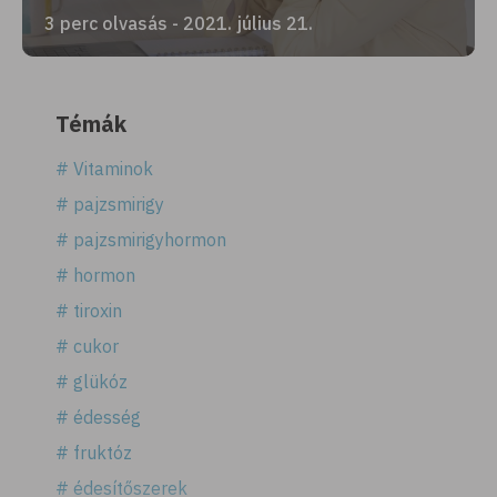
3 perc olvasás - 2021. július 21.
Témák
# Vitaminok
# pajzsmirigy
# pajzsmirigyhormon
# hormon
# tiroxin
# cukor
# glükóz
# édesség
# fruktóz
# édesítőszerek