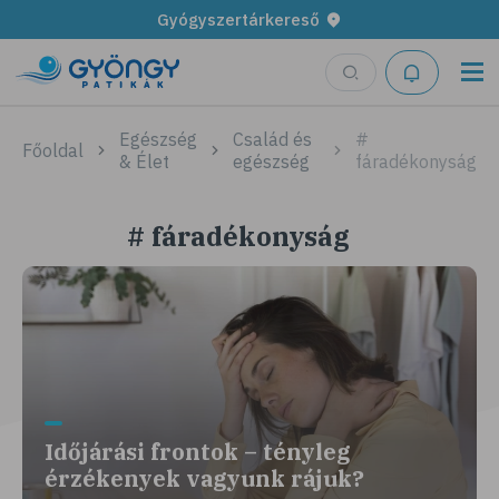
Gyógyszertárkereső
Egészség
Család és
#
Főoldal
& Élet
egészség
fáradékonyság
# fáradékonyság
Időjárási frontok – tényleg
érzékenyek vagyunk rájuk?