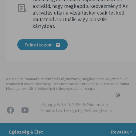
aktiváld, hogy megkapd a kedvezményt! Az
# megfázás
aktiválás után, a vásárláskor csak fel kell
# influenza
mutatnod a virtuális vagy plasztik
kártyádat.
# fertőző betegségek
# vírusok
Feliratkozom
# köhögés
# orrfolyás
# C-vitamin
# immunrendszer
Az oldalon található információk tájékoztató jellegűek, nem helyettesítik a
szakszerű orvosi véleményt. Az információk tartalma tekintetében a Patika
# immunerősítés
Management Kft. felelősségét teljes egészében kizárja
# szellőztetés
# kézmosás
Gyöngy Patikák 2026 © Minden Jog
Fenntartva. Design by MelkwegDigital
# szépségápolás
# bőrápolás
Egészség & Élet
Rovatok
# izlandi zuzmó