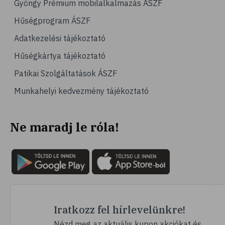
Gyöngy Prémium mobilalkalmazás ÁSZF
# magas vérnyomás
Hűségprogram ÁSZF
# vérnyomásmérés
Adatkezelési tájékoztató
# kardiológia
Hűségkártya tájékoztató
# kardiovaszkuláris betegségek
Patikai Szolgáltatások ÁSZF
# szív- és érrendszer
Munkahelyi kedvezmény tájékoztató
# vérnyomás
# sport
Ne maradj le róla!
# mozgás
# család
# pszichológia
# hátfájás
# gerinc
# vérnyomáscsökkentés
Iratkozz fel hírlevelünkre!
# nátha
Nézd meg az aktuális kupon akciókat és