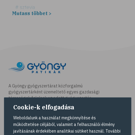
# sztevia
Mutass többet >
# fogadalom
# egészséges életmód
# diéta
# fogyókúra
# életmódváltás
# célkitűzés
# étkezési napló
# hal
A Gyöngy gyógyszertárat közforgalmú
gyógyszertárként üzemeltető egyes gazdasági
# egészséges táplálkozás
társaságok felelnek az adott gyógyszertár
# omega-3
működésért. A Gyöngy gyógyszertárak listáját és
Cookie-k elfogadása
elérhetőségeit a
Gyógyszertár kereső
oldalon
# D-vitamin
tekintheti meg.
Weboldalunk a használat megkönnyítése és
# A-vitamin
működtetése céljából, valamint a felhasználói élmény
Navigáció
javításának érdekében analitikai sütiket használ. További
# ásványi anyagok