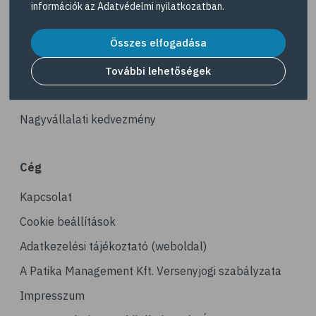
információk az
Adatvédelmi nyilatkozatban
.
# reuma
Akciós termékek
# ízületi fájdalom
Összes elfogadása
Dermokozmetikumok
# ízületek
Gyöngy Patika Magazin
További lehetőségek
# csontok
Patika kereső
# csontritkulás
Nagyvállalati kedvezmény
# porckopás
# derékfájás
Cég
# csonttörés
Kapcsolat
# mozgásszervi problémák
# köszvény
Cookie beállítások
# ínhüvelygyulladás
Adatkezelési tájékoztató (weboldal)
# tél
A Patika Management Kft. Versenyjogi szabályzata
# gyógynövények
Impresszum
# hipertónia