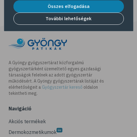
# egészséges életmód
Összes elfogadása
# diéta
További lehetőségek
# fogyókúra
# életmódváltás
# célkitűzés
# étkezési napló
# hal
A Gyöngy gyógyszertárat közforgalmú
gyógyszertárként üzemeltető egyes gazdasági
# egészséges táplálkozás
társaságok felelnek az adott gyógyszertár
# omega-3
működésért. A Gyöngy gyógyszertárak listáját és
elérhetőségeit a
Gyógyszertár kereső
oldalon
# D-vitamin
tekintheti meg.
# A-vitamin
Navigáció
# ásványi anyagok
# reuma
Akciós termékek
# ízületi fájdalom
Dermokozmetikumok