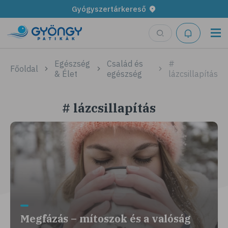
Gyógyszertárkereső
Egészség
Család és
#
Főoldal
& Élet
egészség
lázcsillapítás
# lázcsillapítás
Megfázás – mítoszok és a valóság