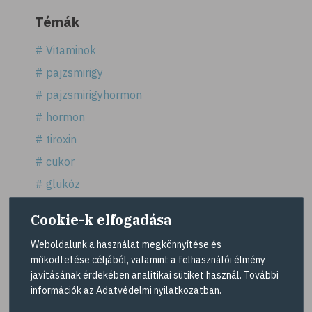
Témák
# Vitaminok
# pajzsmirigy
# pajzsmirigyhormon
# hormon
# tiroxin
# cukor
# glükóz
# édesség
Cookie-k elfogadása
# fruktóz
Weboldalunk a használat megkönnyítése és
# édesítőszerek
működtetése céljából, valamint a felhasználói élmény
# sztevia
javításának érdekében analitikai sütiket használ. További
Mutass többet >
információk az
Adatvédelmi nyilatkozatban
.
# fogadalom