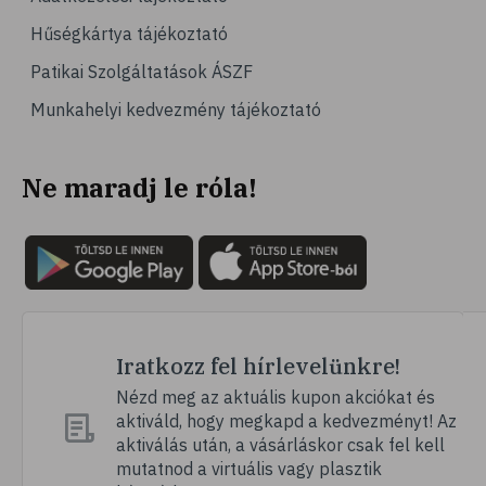
# kardiológia
Hűségkártya tájékoztató
# kardiovaszkuláris betegségek
Patikai Szolgáltatások ÁSZF
# szív- és érrendszer
Munkahelyi kedvezmény tájékoztató
# vérnyomás
# sport
Ne maradj le róla!
# mozgás
# család
# pszichológia
# hátfájás
# gerinc
# vérnyomáscsökkentés
Iratkozz fel hírlevelünkre!
# nátha
Nézd meg az aktuális kupon akciókat és
aktiváld, hogy megkapd a kedvezményt! Az
# megfázás
aktiválás után, a vásárláskor csak fel kell
# influenza
mutatnod a virtuális vagy plasztik