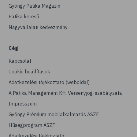
# ízületek
Gyöngy Patika Magazin
# csontok
Patika kereső
# csontritkulás
Nagyvállalati kedvezmény
# porckopás
# derékfájás
Cég
# csonttörés
Kapcsolat
# mozgásszervi problémák
# köszvény
Cookie beállítások
# ínhüvelygyulladás
Adatkezelési tájékoztató (weboldal)
# tél
A Patika Management Kft. Versenyjogi szabályzata
# gyógynövények
Impresszum
# hipertónia
Gyöngy Prémium mobilalkalmazás ÁSZF
# magas vérnyomás
Hűségprogram ÁSZF
# vérnyomásmérés
Adatkezelési tájékoztató