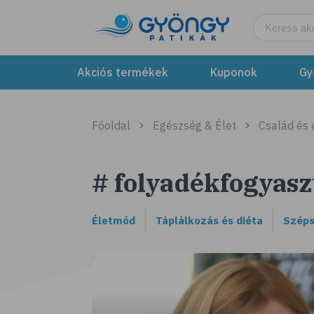
Akciós termékek
Kuponok
Gy
Főoldal
Egészség & Élet
Család és
# folyadékfogyasz
Életmód
Táplálkozás és diéta
Széps