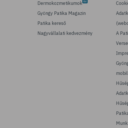
Dermokozmetikumok
Cooki
Gyöngy Patika Magazin
Adatk
Patika kereső
(webo
Nagyvállalati kedvezmény
A Pat
Verse
Impr
Gyön
mobi
Hűsé
Adatk
Hűség
Patik
Munk