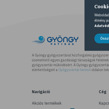
Cooki
Weboldalu
élmény ja
Adatvéd
Össz
A Gyöngy gyógyszertárat közforgalmú gyógyszer
üzemeltető egyes gazdasági társaságok felelnek
gyógyszertár működésért. A Gyöngy gyógyszertára
elérhetőségeit a
Gyógyszertár kereső
oldalon tek
Navigáció
Cég
Akciós termékek
Kapcs