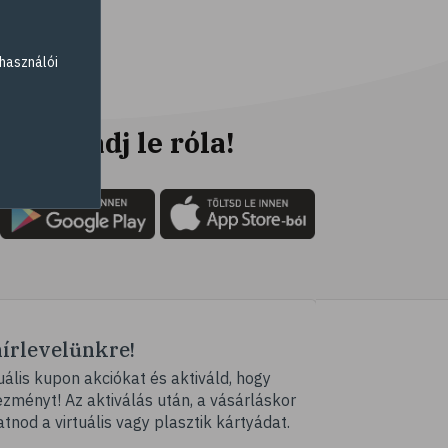
# fogyókúra
# életmódváltás
használói
# célkitűzés
# étkezési napló
# hal
Ne maradj le róla!
# egészséges táplálkozás
# omega-3
# D-vitamin
# A-vitamin
# ásványi anyagok
# reuma
hírlevelünkre!
# ízületi fájdalom
ális kupon akciókat és aktiváld, hogy
# ízületek
ményt! Az aktiválás után, a vásárláskor
# csontok
atnod a virtuális vagy plasztik kártyádat.