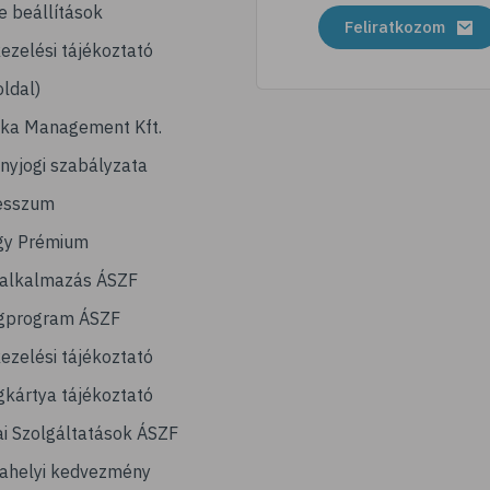
e beállítások
Feliratkozom
ezelési tájékoztató
ldal)
ika Management Kft.
nyjogi szabályzata
esszum
gy Prémium
lalkalmazás ÁSZF
gprogram ÁSZF
ezelési tájékoztató
kártya tájékoztató
ai Szolgáltatások ÁSZF
ahelyi kedvezmény