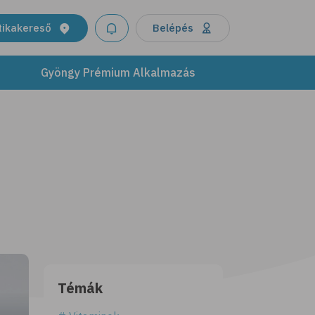
tikakereső
Belépés
Gyöngy Prémium Alkalmazás
Témák