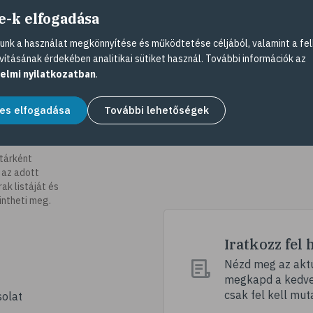
e-k elfogadása
nk a használat megkönnyítése és működtetése céljából, valamint a fel
vításának érdekében analitikai sütiket használ. További információk az
elmi nyilatkozatban
.
es elfogadása
További lehetőségek
tárként
 az adott
k listáját és
intheti meg.
Iratkozz fel 
Nézd meg az aktu
megkapd a kedvez
csak fel kell mut
olat