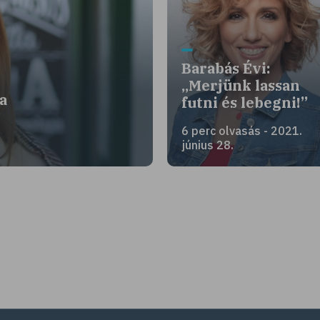
Barabás Évi:
„Merjünk lassan
a
futni és lebegni!”
6 perc olvasás - 2021.
június 28.