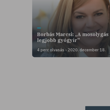
Borbás Marcsi: „A mosolygás 
legjobb gyógyír”
4 perc olvasás - 2020. december 18.