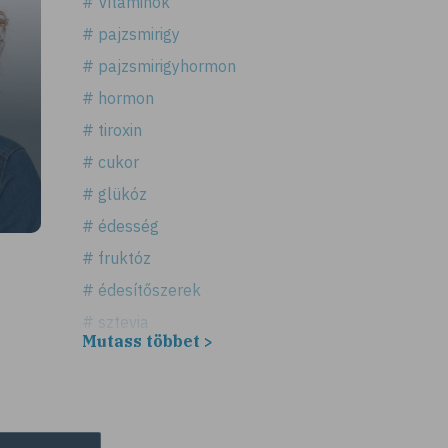
# Vitaminok
# pajzsmirigy
# pajzsmirigyhormon
# hormon
# tiroxin
# cukor
# glükóz
# édesség
# fruktóz
# édesítőszerek
# sztevia
Mutass többet >
# fogadalom
# egészséges életmód
# diéta