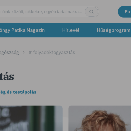
Pa
öngy Patika Magazin
Hírlevél
Hűségprogram
 egészség
# folyadékfogyasztás
tás
ég és testápolás