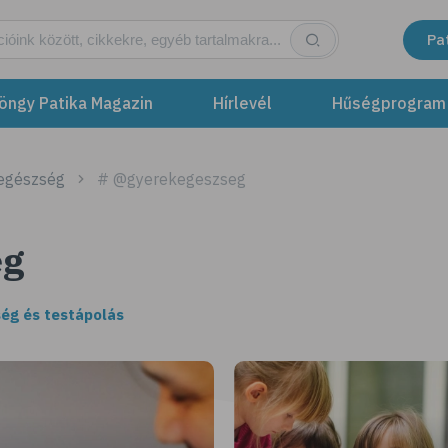
Pa
öngy Patika Magazin
Hírlevél
Hűségprogram
 egészség
# @gyerekegeszseg
eg
ég és testápolás