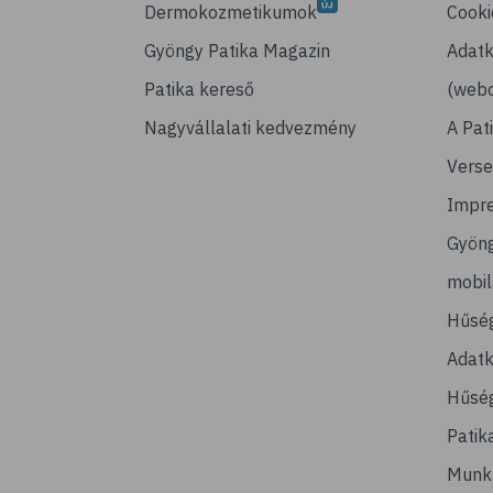
Dermokozmetikumok
Cooki
Gyöngy Patika Magazin
Adatk
Patika kereső
(webo
Nagyvállalati kedvezmény
A Pat
Verse
Impr
Gyön
mobi
Hűsé
Adatk
Hűség
Patik
Munk