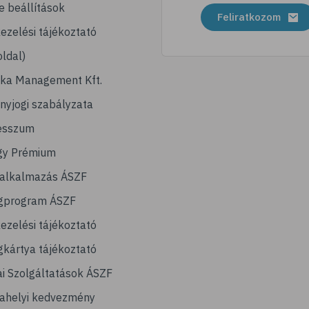
e beállítások
Feliratkozom
ezelési tájékoztató
ldal)
ika Management Kft.
nyjogi szabályzata
esszum
gy Prémium
lalkalmazás ÁSZF
gprogram ÁSZF
ezelési tájékoztató
kártya tájékoztató
ai Szolgáltatások ÁSZF
ahelyi kedvezmény