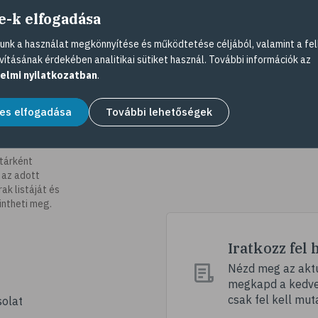
e-k elfogadása
nk a használat megkönnyítése és működtetése céljából, valamint a fel
vításának érdekében analitikai sütiket használ. További információk az
elmi nyilatkozatban
.
es elfogadása
További lehetőségek
tárként
 az adott
k listáját és
intheti meg.
Iratkozz fel 
Nézd meg az aktu
megkapd a kedvez
csak fel kell mut
olat