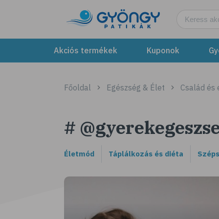
Akciós termékek
Kuponok
Gy
Főoldal
Egészség & Élet
Család és
# @gyerekegeszs
Életmód
Táplálkozás és diéta
Széps