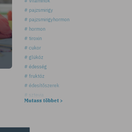
# Vitaminok
# pajzsmirigy
# pajzsmirigyhormon
# hormon
# tiroxin
# cukor
# glükóz
# édesség
# fruktóz
# édesítőszerek
# sztevia
Mutass többet >
# fogadalom
# egészséges életmód
# diéta