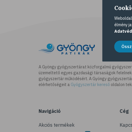
Cooki
Weboldalu
élmény ja
Adatvéd
Össz
A Gyöngy gyógyszertárat közforgalmú gyógyszer
üzemeltető egyes gazdasági társaságok felelnek
gyógyszertár működésért. A Gyöngy gyógyszertára
elérhetőségeit a
Gyógyszertár kereső
oldalon tek
Navigáció
Cég
Akciós termékek
Kapcs