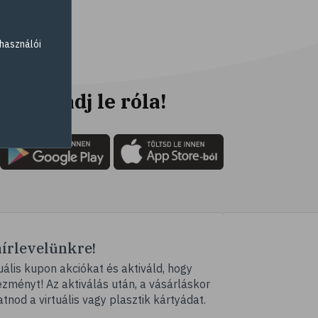
# fogyókúra
# életmódváltás
használói
# célkitűzés
# étkezési napló
# hal
Ne maradj le róla!
# egészséges táplálkozás
# omega-3
# D-vitamin
# A-vitamin
# ásványi anyagok
# reuma
hírlevelünkre!
# ízületi fájdalom
ális kupon akciókat és aktiváld, hogy
# ízületek
ményt! Az aktiválás után, a vásárláskor
# csontok
atnod a virtuális vagy plasztik kártyádat.