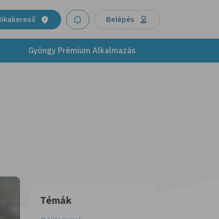
tikakereső
Belépés
Gyöngy Prémium Alkalmazás
Témák