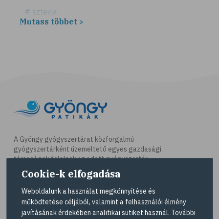
# sztevia
Mutass többet >
# fogadalom
# egészséges életmód
# diéta
# fogyókúra
# életmódváltás
# célkitűzés
# étkezési napló
# hal
A Gyöngy gyógyszertárat közforgalmú
gyógyszertárként üzemeltető egyes gazdasági
# egészséges táplálkozás
társaságok felelnek az adott gyógyszertár
# omega-3
működésért. A Gyöngy gyógyszertárak listáját és
Cookie-k elfogadása
elérhetőségeit a
Gyógyszertár kereső
oldalon
# D-vitamin
tekintheti meg.
Weboldalunk a használat megkönnyítése és
# A-vitamin
működtetése céljából, valamint a felhasználói élmény
Navigáció
javításának érdekében analitikai sütiket használ. További
# ásványi anyagok