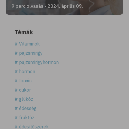
9 perc olvasás - 2024. április 09.
Témák
# Vitaminok
# pajzsmirigy
# pajzsmirigyhormon
# hormon
# tiroxin
# cukor
# glükóz
# édesség
# fruktóz
# édesítőszerek