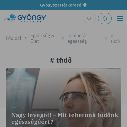
Gyógyszertárkereső
Egészség &
Család és
#
Főoldal
Élet
egészség
tüdő
# tüdő
Nagy levegőt! – Mit tehetünk tüdőnk
egészségéért?