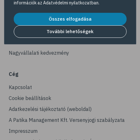
információk az
Adatvédelmi nyilatkozatban
.
# reuma
Akciós termékek
# ízületi fájdalom
Összes elfogadása
Dermokozmetikumok
# ízületek
Gyöngy Patika Magazin
További lehetőségek
# csontok
Patika kereső
# csontritkulás
Nagyvállalati kedvezmény
# porckopás
# derékfájás
Cég
# csonttörés
Kapcsolat
# mozgásszervi problémák
# köszvény
Cookie beállítások
# ínhüvelygyulladás
Adatkezelési tájékoztató (weboldal)
# tél
A Patika Management Kft. Versenyjogi szabályzata
# gyógynövények
Impresszum
# hipertónia