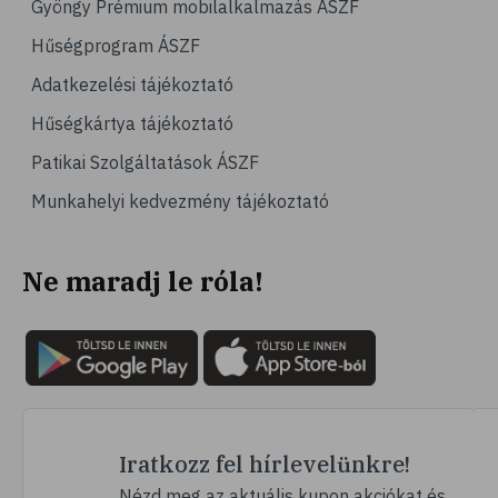
Gyöngy Prémium mobilalkalmazás ÁSZF
# magas vérnyomás
Hűségprogram ÁSZF
# vérnyomásmérés
Adatkezelési tájékoztató
# kardiológia
Hűségkártya tájékoztató
# kardiovaszkuláris betegségek
Patikai Szolgáltatások ÁSZF
# szív- és érrendszer
Munkahelyi kedvezmény tájékoztató
# vérnyomás
# sport
Ne maradj le róla!
# mozgás
# család
# pszichológia
# hátfájás
# gerinc
# vérnyomáscsökkentés
Iratkozz fel hírlevelünkre!
# nátha
Nézd meg az aktuális kupon akciókat és