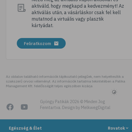
aktiváld, hogy megkapd a kedvezményt! Az
# megfázás
aktiválás után, a vásárláskor csak fel kell
# influenza
mutatnod a virtuális vagy plasztik
kártyádat.
# fertőző betegségek
# vírusok
Feliratkozom
# köhögés
# orrfolyás
# C-vitamin
# immunrendszer
Az oldalon található információk tájékoztató jellegűek, nem helyettesítik a
szakszerű orvosi véleményt. Az információk tartalma tekintetében a Patika
# immunerősítés
Management Kft. felelősségét teljes egészében kizárja
# szellőztetés
# kézmosás
Gyöngy Patikák 2026 © Minden Jog
Fenntartva. Design by MelkwegDigital
# szépségápolás
# bőrápolás
Egészség & Élet
Rovatok
# izlandi zuzmó