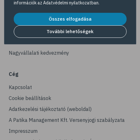
információk az
Adatvédelmi nyilatkozatban
.
# reuma
Akciós termékek
# ízületi fájdalom
Összes elfogadása
Dermokozmetikumok
# ízületek
Gyöngy Patika Magazin
További lehetőségek
# csontok
Patika kereső
# csontritkulás
Nagyvállalati kedvezmény
# porckopás
# derékfájás
Cég
# csonttörés
Kapcsolat
# mozgásszervi problémák
# köszvény
Cookie beállítások
# ínhüvelygyulladás
Adatkezelési tájékoztató (weboldal)
# tél
A Patika Management Kft. Versenyjogi szabályzata
# gyógynövények
Impresszum
# hipertónia