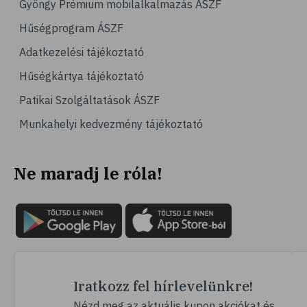
Gyöngy Prémium mobilalkalmazás ÁSZF
# magas vérnyomás
Hűségprogram ÁSZF
# vérnyomásmérés
Adatkezelési tájékoztató
# kardiológia
Hűségkártya tájékoztató
# kardiovaszkuláris betegségek
Patikai Szolgáltatások ÁSZF
# szív- és érrendszer
Munkahelyi kedvezmény tájékoztató
# vérnyomás
# sport
Ne maradj le róla!
# mozgás
# család
# pszichológia
# hátfájás
# gerinc
# vérnyomáscsökkentés
Iratkozz fel hírlevelünkre!
# nátha
Nézd meg az aktuális kupon akciókat és