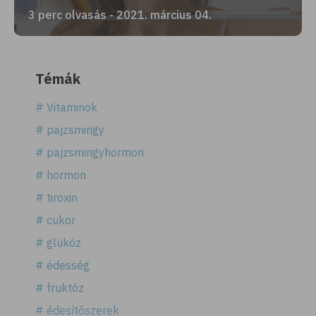
3 perc olvasás - 2021. március 04.
Témák
# Vitaminok
# pajzsmirigy
# pajzsmirigyhormon
# hormon
# tiroxin
# cukor
# glükóz
# édesség
# fruktóz
# édesítőszerek