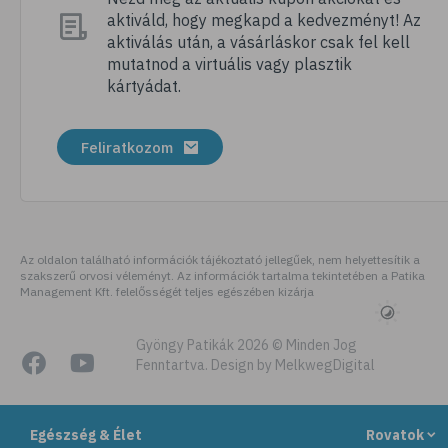
aktiváld, hogy megkapd a kedvezményt! Az
# megfázás
aktiválás után, a vásárláskor csak fel kell
# influenza
mutatnod a virtuális vagy plasztik
kártyádat.
# fertőző betegségek
# vírusok
Feliratkozom
# köhögés
# orrfolyás
# C-vitamin
# immunrendszer
Az oldalon található információk tájékoztató jellegűek, nem helyettesítik a
szakszerű orvosi véleményt. Az információk tartalma tekintetében a Patika
# immunerősítés
Management Kft. felelősségét teljes egészében kizárja
# szellőztetés
# kézmosás
Gyöngy Patikák 2026 © Minden Jog
Fenntartva. Design by MelkwegDigital
# szépségápolás
# bőrápolás
Egészség & Élet
Rovatok
# izlandi zuzmó