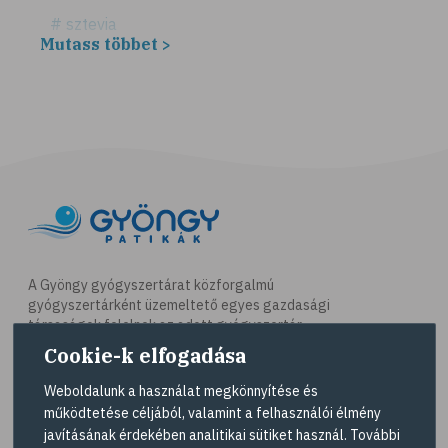
# sztevia
Mutass többet >
# fogadalom
# egészséges életmód
# diéta
# fogyókúra
# életmódváltás
# célkitűzés
# étkezési napló
# hal
A Gyöngy gyógyszertárat közforgalmú
gyógyszertárként üzemeltető egyes gazdasági
# egészséges táplálkozás
társaságok felelnek az adott gyógyszertár
# omega-3
működésért. A Gyöngy gyógyszertárak listáját és
Cookie-k elfogadása
elérhetőségeit a
Gyógyszertár kereső
oldalon
# D-vitamin
tekintheti meg.
Weboldalunk a használat megkönnyítése és
# A-vitamin
működtetése céljából, valamint a felhasználói élmény
Navigáció
javításának érdekében analitikai sütiket használ. További
# ásványi anyagok