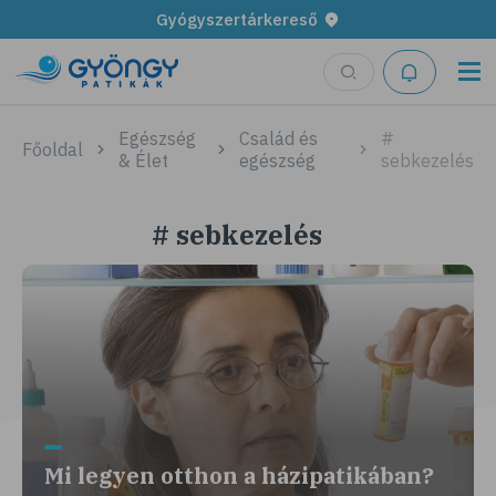
Gyógyszertárkereső
Egészség
Család és
#
Főoldal
& Élet
egészség
sebkezelés
# sebkezelés
Mi legyen otthon a házipatikában?