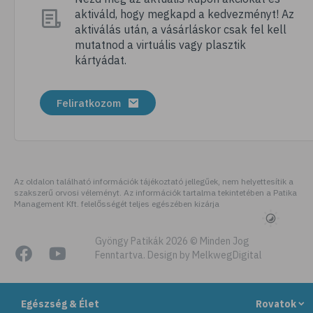
aktiváld, hogy megkapd a kedvezményt! Az
# megfázás
aktiválás után, a vásárláskor csak fel kell
# influenza
mutatnod a virtuális vagy plasztik
kártyádat.
# fertőző betegségek
# vírusok
Feliratkozom
# köhögés
# orrfolyás
# C-vitamin
# immunrendszer
Az oldalon található információk tájékoztató jellegűek, nem helyettesítik a
szakszerű orvosi véleményt. Az információk tartalma tekintetében a Patika
# immunerősítés
Management Kft. felelősségét teljes egészében kizárja
# szellőztetés
# kézmosás
Gyöngy Patikák 2026 © Minden Jog
Fenntartva. Design by MelkwegDigital
# szépségápolás
# bőrápolás
Egészség & Élet
Rovatok
# izlandi zuzmó