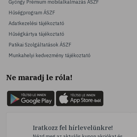
Gyöngy Prémium mobilalkalmazás ÁSZF
# magas vérnyomás
Hűségprogram ÁSZF
# vérnyomásmérés
Adatkezelési tájékoztató
# kardiológia
Hűségkártya tájékoztató
# kardiovaszkuláris betegségek
Patikai Szolgáltatások ÁSZF
# szív- és érrendszer
Munkahelyi kedvezmény tájékoztató
# vérnyomás
# sport
Ne maradj le róla!
# mozgás
# család
# pszichológia
# hátfájás
# gerinc
# vérnyomáscsökkentés
Iratkozz fel hírlevelünkre!
# nátha
Nézd meg az aktuális kupon akciókat és