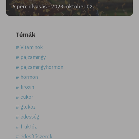
6 perc olvasás - 2023. október 02.
Témák
# Vitaminok
# pajzsmirigy
# pajzsmirigyhormon
# hormon
# tiroxin
# cukor
# glükóz
# édesség
# fruktóz
# édesítőszerek