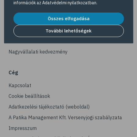
információk az
Adatvédelmi nyilatkozatban
.
# reuma
Akciós termékek
# ízületi fájdalom
Összes elfogadása
Dermokozmetikumok
# ízületek
Gyöngy Patika Magazin
További lehetőségek
# csontok
Patika kereső
# csontritkulás
Nagyvállalati kedvezmény
# porckopás
# derékfájás
Cég
# csonttörés
Kapcsolat
# mozgásszervi problémák
# köszvény
Cookie beállítások
# ínhüvelygyulladás
Adatkezelési tájékoztató (weboldal)
# tél
A Patika Management Kft. Versenyjogi szabályzata
# gyógynövények
Impresszum
# hipertónia