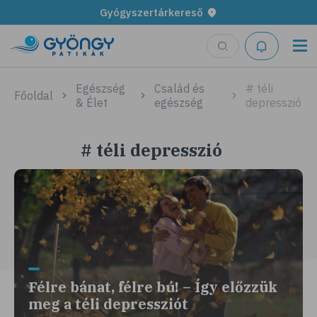
Gyógyszertárkereső
Egészség
Család és
# téli
Főoldal
& Élet
egészség
depresszió
# téli depresszió
Félre bánat, félre bú! – Így előzzük
meg a téli depressziót