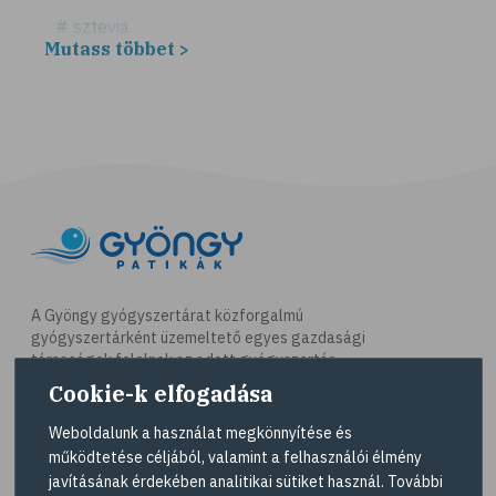
# sztevia
Mutass többet >
# fogadalom
# egészséges életmód
# diéta
# fogyókúra
# életmódváltás
# célkitűzés
# étkezési napló
# hal
A Gyöngy gyógyszertárat közforgalmú
gyógyszertárként üzemeltető egyes gazdasági
# egészséges táplálkozás
társaságok felelnek az adott gyógyszertár
# omega-3
működésért. A Gyöngy gyógyszertárak listáját és
Cookie-k elfogadása
elérhetőségeit a
Gyógyszertár kereső
oldalon
# D-vitamin
tekintheti meg.
Weboldalunk a használat megkönnyítése és
# A-vitamin
működtetése céljából, valamint a felhasználói élmény
Navigáció
javításának érdekében analitikai sütiket használ. További
# ásványi anyagok