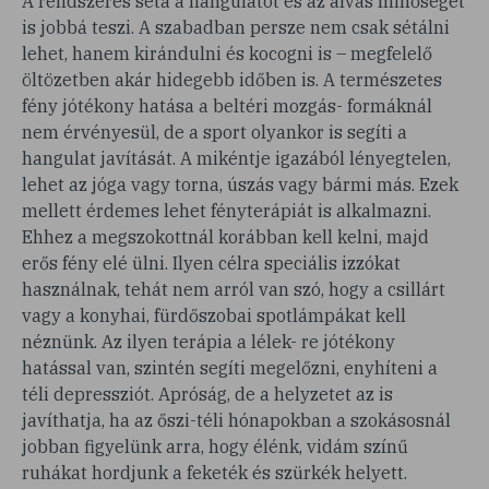
A rendszeres séta a hangulatot és az alvás minőségét
is jobbá teszi. A szabadban persze nem csak sétálni
lehet, hanem kirándulni és kocogni is – megfelelő
öltözetben akár hidegebb időben is. A természetes
fény jótékony hatása a beltéri mozgás- formáknál
nem érvényesül, de a sport olyankor is segíti a
hangulat javítását. A mikéntje igazából lényegtelen,
lehet az jóga vagy torna, úszás vagy bármi más. Ezek
mellett érdemes lehet fényterápiát is alkalmazni.
Ehhez a megszokottnál korábban kell kelni, majd
erős fény elé ülni. Ilyen célra speciális izzókat
használnak, tehát nem arról van szó, hogy a csillárt
vagy a konyhai, fürdőszobai spotlámpákat kell
néznünk. Az ilyen terápia a lélek- re jótékony
hatással van, szintén segíti megelőzni, enyhíteni a
téli depressziót. Apróság, de a helyzetet az is
javíthatja, ha az őszi-téli hónapokban a szokásosnál
jobban figyelünk arra, hogy élénk, vidám színű
ruhákat hordjunk a feketék és szürkék helyett.