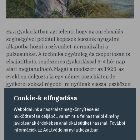
Ez a gyakorlatban azt jelenti, hogy az önrelaxálás
segítségével például képesek leszünk nyugalmi
állapotba hozni a szívünket, normalizálni a
pulzusunkat. A technika egyénileg és csoportosan is
elsajátítható, rendszeres gyakorlással 3-4 hó- nap
alatt megtanulható. Magát a módszert az 1920-as
években dolgozta ki egy német pszichiáter, de
gyökerei sokkal régebb- re nyúlnak vissza: eszközeit
már a görög és a keleti orvoslás is alkalmazta, külön-
Cookie-k elfogadása
külön ma is használják orvosok, pszichológusok és
pszichiáterek. A rendszeres autogén tréning segítheti
Weboldalunk a használat megkönnyítése és
annak megelőzését is, hogy később
működtetése céljából, valamint a felhasználói élmény
pszichoszomatikus eredetű betegségek alakuljanak
javításának érdekében analitikai sütiket használ. További
ki. Ahhoz, hogy a módszer eredményes legyen,
információk az
Adatvédelmi nyilatkozatban
.
elengedhetetlen, hogy naponta kétszer 10-15 percet