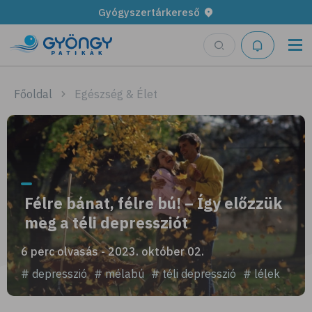
Gyógyszertárkereső
Főoldal
Egészség & Élet
Félre bánat, félre bú! – Így előzzük
meg a téli depressziót
6 perc olvasás - 2023. október 02.
# depresszió
# mélabú
# téli depresszió
# lélek