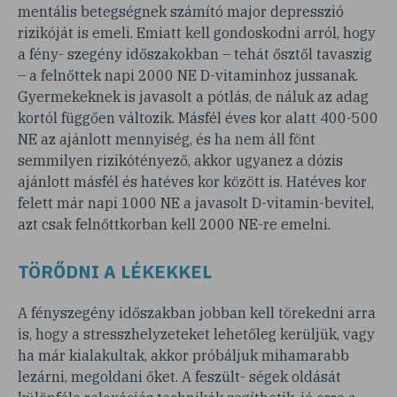
mentális betegségnek számító major depresszió
rizikóját is emeli. Emiatt kell gondoskodni arról, hogy
a fény- szegény időszakokban – tehát ősztől tavaszig
– a felnőttek napi 2000 NE D-vitaminhoz jussanak.
Gyermekeknek is javasolt a pótlás, de náluk az adag
kortól függően változik. Másfél éves kor alatt 400-500
NE az ajánlott mennyiség, és ha nem áll fönt
semmilyen rizikótényező, akkor ugyanez a dózis
ajánlott másfél és hatéves kor között is. Hatéves kor
felett már napi 1000 NE a javasolt D-vitamin-bevitel,
azt csak felnőttkorban kell 2000 NE-re emelni.
TÖRŐDNI A LÉKEKKEL
A fényszegény időszakban jobban kell törekedni arra
is, hogy a stresszhelyzeteket lehetőleg kerüljük, vagy
ha már kialakultak, akkor próbáljuk mihamarabb
lezárni, megoldani őket. A feszült- ségek oldását