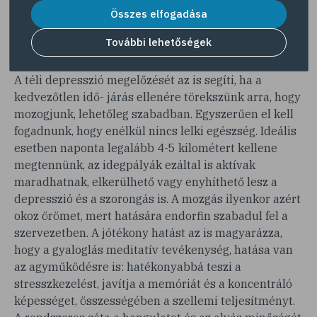
csak magunkra és a gyakorlásra szánjunk.
Összes elfogadása
További lehetőségek
MUSZÁJ MOZOGNI
A téli depresszió megelőzését az is segíti, ha a
kedvezőtlen idő- járás ellenére törekszünk arra, hogy
mozogjunk, lehetőleg szabadban. Egyszerűen el kell
fogadnunk, hogy enélkül nincs lelki egészség. Ideális
esetben naponta legalább 4-5 kilométert kellene
megtennünk, az idegpályák ezáltal is aktívak
maradhatnak, elkerülhető vagy enyhíthető lesz a
depresszió és a szorongás is. A mozgás ilyenkor azért
okoz örömet, mert hatására endorfin szabadul fel a
szervezetben. A jótékony hatást az is magyarázza,
hogy a gyaloglás meditatív tevékenység, hatása van
az agyműködésre is: hatékonyabbá teszi a
stresszkezelést, javítja a memóriát és a koncentráló
képességet, összességében a szellemi teljesítményt.