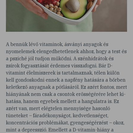
A bennük lévő vitaminok, ásványi anyagok és
nyomelemek elengedhetetlenek ahhoz, hogy a test és
a psziché jól tudjon működni. A szénhidrátok és
zsírok fogyasztását érdemes visszafogni. Bár D-
vitamint élelmiszerek is tartalmaznak, télen külön
kell gondoskodni ennek a napfény hatására a bőrben
keletkező anyagnak a pótlásáról. Ez azért fontos, mert
hiányának nem csak a csontok erősségérére lehet ki-
hatása, hanem egyebek mellett a hangulatra is. Ez
azért van, mert elégtelen mennyisége hasonló
tüneteket – fáradékonyságot, kedvetlenséget,
koncentrációs problémákat, gyengeségérzést – okoz,
mint a depresszió. Emellett a D-vitamin-hiány a