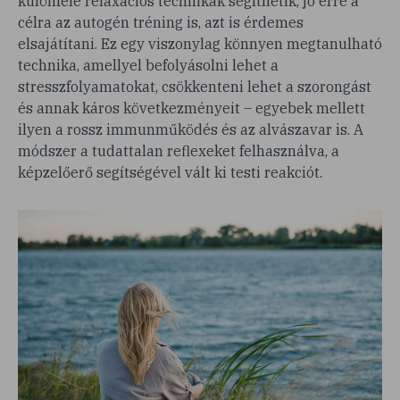
különféle relaxációs technikák segíthetik, jó erre a
célra az autogén tréning is, azt is érdemes
elsajátítani. Ez egy viszonylag könnyen megtanulható
technika, amellyel befolyásolni lehet a
stresszfolyamatokat, csökkenteni lehet a szorongást
és annak káros következményeit – egyebek mellett
ilyen a rossz immunműködés és az alvászavar is. A
módszer a tudattalan reflexeket felhasználva, a
képzelőerő segítségével vált ki testi reakciót.