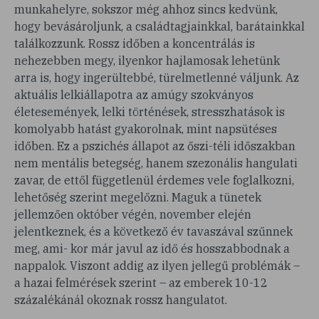
munkahelyre, sokszor még ahhoz sincs kedvünk,
hogy bevásároljunk, a családtagjainkkal, barátainkkal
találkozzunk. Rossz időben a koncentrálás is
nehezebben megy, ilyenkor hajlamosak lehetünk
arra is, hogy ingerültebbé, türelmetlenné váljunk. Az
aktuális lelkiállapotra az amúgy szokványos
életesemények, lelki történések, stresszhatások is
komolyabb hatást gyakorolnak, mint napsütéses
időben. Ez a pszichés állapot az őszi-téli időszakban
nem mentális betegség, hanem szezonális hangulati
zavar, de ettől függetlenül érdemes vele foglalkozni,
lehetőség szerint megelőzni. Maguk a tünetek
jellemzően október végén, november elején
jelentkeznek, és a következő év tavaszával szűnnek
meg, ami- kor már javul az idő és hosszabbodnak a
nappalok. Viszont addig az ilyen jellegű problémák –
a hazai felmérések szerint – az emberek 10-12
százalékánál okoznak rossz hangulatot.