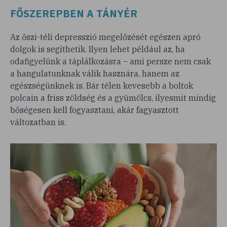
FŐSZEREPBEN A TÁNYÉR
Az őszi-téli depresszió megelőzését egészen apró
dolgok is segíthetik. Ilyen lehet például az, ha
odafigyelünk a táplálkozásra – ami persze nem csak
a hangulatunknak válik hasznára, hanem az
egészségünknek is. Bár télen kevesebb a boltok
polcain a friss zöldség és a gyümölcs, ilyesmit mindig
bőségesen kell fogyasztani, akár fagyasztott
változatban is.