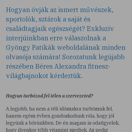
Hogyan óvják az ismert művészek,
sportolók, sztárok a saját és
családtagjaik egészségét? Exkluzív
interjúinkban erre válaszolnak a
Gyöngy Patikák weboldalának minden
olvasója számára! Sorozatunk legújabb
részében Béres Alexandra fitnesz-
világbajnokot kérdeztük.
Hogyan turbózod fel télen a szervezeted?
A legjobb, ha nem a téli időszakra turbózzuk fel,
hanem egész évben gondoskodunk róla, hogy jól
legyünk a bőrünkben. De én magam is odafigyelek,
hogy ilyenkor több vitamint szedjek. Az pedig