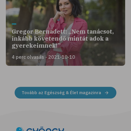
Gregor Bernadett: „Nem tanácsot,
inkább követendő mintát adok a
gyerekeimnek!”
4 perc olvasás - 2021-10-10
Tovább az Egészség & Élet magazinra