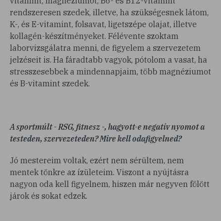
vitamint, magnéziumot, B6- és B12-vitamint
rendszeresen szedek, illetve, ha szükségesnek látom,
K-, és E-vitamint, folsavat, ligetszépe olajat, illetve
kollagén-készítményeket. Félévente szoktam
laborvizsgálatra menni, de figyelem a szervezetem
jelzéseit is. Ha fáradtabb vagyok, pótolom a vasat, ha
stresszesebbek a mindennapjaim, több magnéziumot
és B-vitamint szedek.
A sportmúlt - RSG, fitnesz -, hagyott-e negatív nyomot a
testeden, szervezeteden? Mire kell odafigyelned?
Jó mestereim voltak, ezért nem sérültem, nem
mentek tönkre az ízületeim. Viszont a nyújtásra
nagyon oda kell figyelnem, hiszen már negyven fölött
járok és sokat edzek.