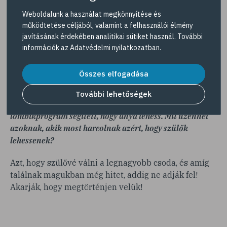
nálunk, hogy mindent meg kell kóstolni. Ha most nem
Weboldalunk a használat megkönnyítése és
ízlik a brokkoli, próbálkozunk fél év múlva is. És bár
működtetése céljából, valamint a felhasználói élmény
esetükben még nem kell odafigyelni a testsúly-
javításának érdekében analitikai sütiket használ. További
kontrollra, nincs otthon olyan étel, amit nem
információk az
Adatvédelmi nyilatkozatban
.
szeretném, hogy válasszanak vagy megszokjanak.
Összes elfogadása
További lehetőségek
Annak idején nyíltan beszéltél arról, hogy a
lombikprogram segített, hogy anya lehess. Mit üzennél
azoknak, akik most harcolnak azért, hogy szülők
lehessenek?
Azt, hogy szülővé válni a legnagyobb csoda, és amíg
találnak magukban még hitet, addig ne adják fel!
Akarják, hogy megtörténjen velük!