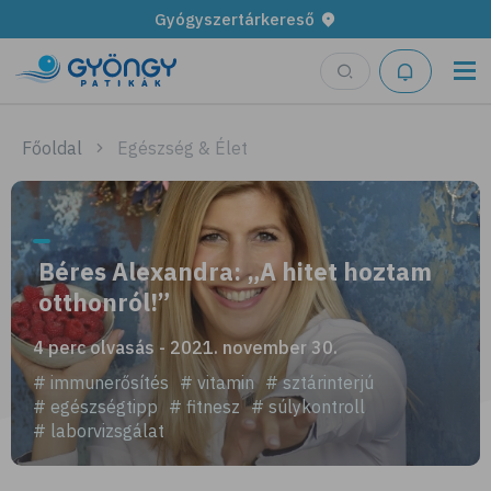
Gyógyszertárkereső
Főoldal
Egészség & Élet
Béres Alexandra: „A hitet hoztam
otthonról!”
4 perc olvasás - 2021. november 30.
# immunerősítés
# vitamin
# sztárinterjú
# egészségtipp
# fitnesz
# súlykontroll
# laborvizsgálat