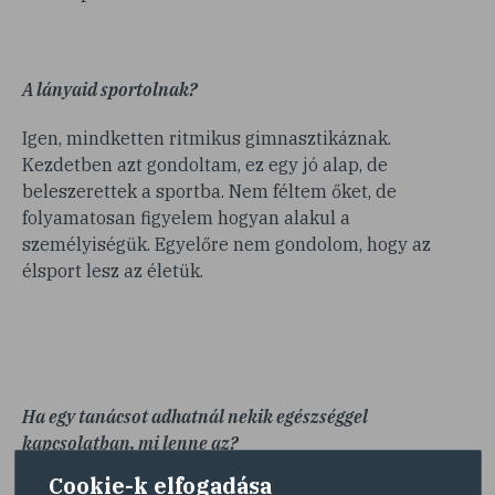
A lányaid sportolnak?
Igen, mindketten ritmikus gimnasztikáznak.
Kezdetben azt gondoltam, ez egy jó alap, de
beleszerettek a sportba. Nem féltem őket, de
folyamatosan figyelem hogyan alakul a
személyiségük. Egyelőre nem gondolom, hogy az
élsport lesz az életük.
Ha egy tanácsot adhatnál nekik egészséggel
kapcsolatban, mi lenne az?
Cookie-k elfogadása
Még nem adok tanácsokat nekik, de fontos szabály