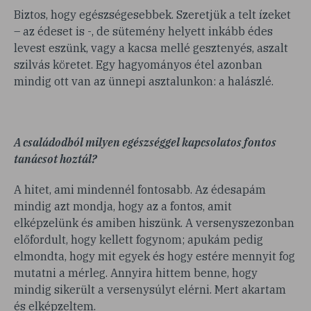
Biztos, hogy egészségesebbek. Szeretjük a telt ízeket
– az édeset is -, de sütemény helyett inkább édes
levest eszünk, vagy a kacsa mellé gesztenyés, aszalt
szilvás köretet. Egy hagyományos étel azonban
mindig ott van az ünnepi asztalunkon: a halászlé.
A családodból milyen egészséggel kapcsolatos fontos
tanácsot hoztál?
A hitet, ami mindennél fontosabb. Az édesapám
mindig azt mondja, hogy az a fontos, amit
elképzelünk és amiben hiszünk. A versenyszezonban
előfordult, hogy kellett fogynom; apukám pedig
elmondta, hogy mit egyek és hogy estére mennyit fog
mutatni a mérleg. Annyira hittem benne, hogy
mindig sikerült a versenysúlyt elérni. Mert akartam
és elképzeltem.