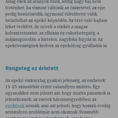
Amíg ezek az arányok fixek, addig nagy baj nem
történhet, ha viszont változik az összetétel, az epe
pedig besűrűsödik, úgymond túltelítetté válik,
beindulhat az epekő-képződés. Az erre való hajlam
lehet öröklött, de növeli a rizikót a magas
koleszterinszint, az elhízás és cukorbetegség, a
májzsugorodás, a hirtelen, nagyfokú fogyás is. Az
epekövességnek kedvez az epehólyag-gyulladás is.
Rengeteg az érintett
Az epekő viszonylag gyakori jelenség, az emberek
15-25 százalékát érinti valamilyen szinten. Egy
ugyanakkor nem jelenti azt, hogy miatta panaszok is
jelentkeznek: az esetek háromnegyedében az
epekövek
némák, ami azt jelenti, hogy hosszú évekig
semmilyen problémát nem okoznak. Rosszabb