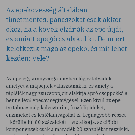
Az epekövesség általában
tünetmentes, panaszokat csak akkor
okoz, ha a kövek elzárják az epe útját,
és emiatt epegörcs alakul ki. De miért
keletkezik maga az epekő, és mit lehet
kezdeni vele?
Az epe egy aranysárga, enyhén lúgos folyadék,
amelyet a májsejtek választanak ki, és amely a
táplálék nagy zsírcseppjeit alakítja apró cseppekké a
benne lévő epesav segítségével. Ezen kívül az epe
tartalmaz még koleszterint, foszfolipideket,
enzimeket és festékanyagokat is. Legnagyobb részét
– körülbelül 80 százalékát – víz alkotja, az előbbi
komponensek csak a maradék 20 százalékát teszik ki.