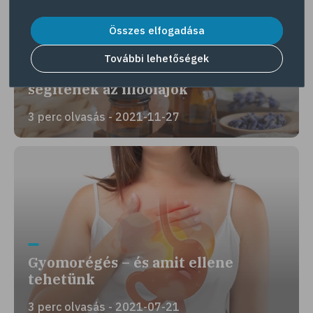
Összes elfogadása
További lehetőségek
Emésztési panaszok esetén is
segítenek az illóolajok
3 perc olvasás - 2021-11-27
Gyomorégés – és amit ellene
tehetünk
3 perc olvasás - 2021-07-21