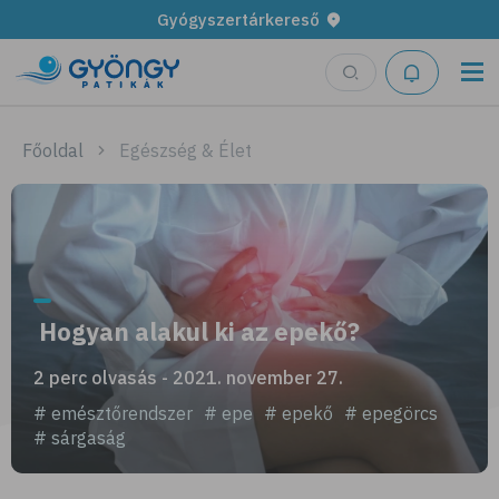
Gyógyszertárkereső
Főoldal
Egészség & Élet
Hogyan alakul ki az epekő?
2 perc olvasás - 2021. november 27.
# emésztőrendszer
# epe
# epekő
# epegörcs
# sárgaság