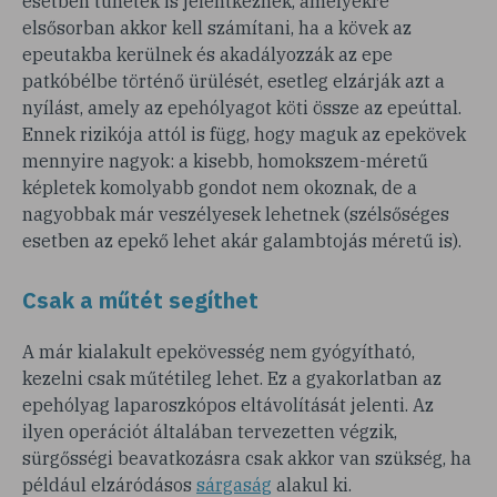
esetben tünetek is jelentkeznek, amelyekre
elsősorban akkor kell számítani, ha a kövek az
epeutakba kerülnek és akadályozzák az epe
patkóbélbe történő ürülését, esetleg elzárják azt a
nyílást, amely az epehólyagot köti össze az epeúttal.
Ennek rizikója attól is függ, hogy maguk az epekövek
mennyire nagyok: a kisebb, homokszem-méretű
képletek komolyabb gondot nem okoznak, de a
nagyobbak már veszélyesek lehetnek (szélsőséges
esetben az epekő lehet akár galambtojás méretű is).
Csak a műtét segíthet
A már kialakult epekövesség nem gyógyítható,
kezelni csak műtétileg lehet. Ez a gyakorlatban az
epehólyag laparoszkópos eltávolítását jelenti. Az
ilyen operációt általában tervezetten végzik,
sürgősségi beavatkozásra csak akkor van szükség, ha
például elzáródásos
sárgaság
alakul ki.