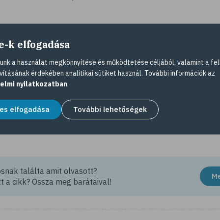
ell
e-k elfogadása
ében csontritkulás miatti csigolya-összeroppanás is állhat, 
nk a használat megkönnyítése és működtetése céljából, valamint a fel
vításának érdekében analitikai sütiket használ. További információk az
panasz hirtelen jelentkezik és nagyon erős, több hétig fenná
elmi nyilatkozatban
.
ll fordulni, nem szabad arra várni, hogy a helyzet magátó
összes reumatológiai betegsége vagy sérülés nyomán kiala
es elfogadása
További lehetőségek
n külön kezelést – például fizikoterápiát – igényelnek, az
övidebb ideig gyógyszerre is szükségük lehet.
nak találta amit olvasott?
M
t a cikk? Ossza meg barátaival!