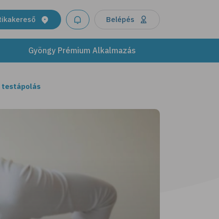
tikakereső
Belépés
Gyöngy Prémium Alkalmazás
 testápolás