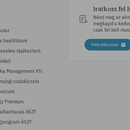
Iratkozz fel 
Nézd meg az aktu
megkapd a kedvez
csak fel kell mut
olat
e beállítások
Feliratkozom
ezelési tájékoztató
ldal)
ika Management Kft.
nyjogi szabályzata
esszum
gy Prémium
lalkalmazás ÁSZF
gprogram ÁSZF