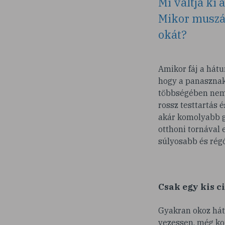
Mi váltja ki
Mikor muszáj
okát?
Amikor fáj a hát
hogy a panasznak 
többségében nem 
rossz testtartás 
akár komolyabb g
otthoni tornával 
súlyosabb és régó
Csak egy kis c
Gyakran okoz hátf
vezessen, még ko