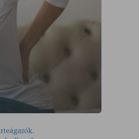
erteágazók.