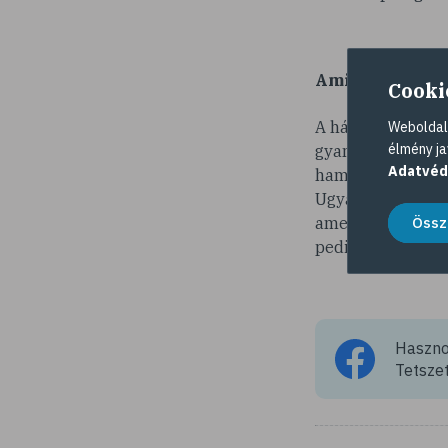
Amikor orvos k
Cooki
A hátfájás hátter
Weboldalu
élmény ja
gyanakodni, ha a 
Adatvéd
hamar orvoshoz ke
Ugyanez igaz az 
Össz
amelyek jellemzőe
pedig hosszabb-r
Hasznos
Tetszet