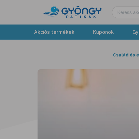
Akciós termékek
Kuponok
Gy
Család és 