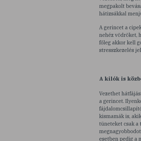
megpakolt bevásár
hátizsákkal menjü
A gerincet a cipe
nehéz vödröket, h
főleg akkor kell 
stresszkezelés je
A kilók is köz
Vezethet hátfájás
a gerincet. Ilyenk
fájdalomcsillapí
kismamák is, akik
tüneteket csak a t
megnagyobbodott m
esetben pedig a m