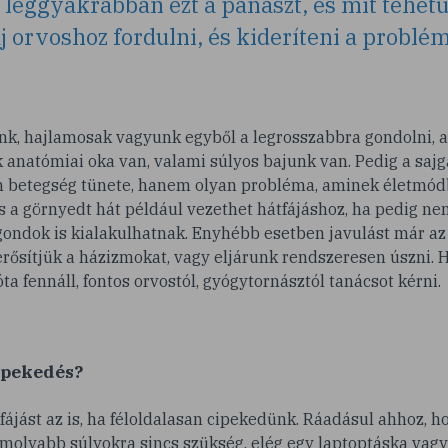
 a leggyakrabban ezt a panaszt, és mit tehet
 orvoshoz fordulni, és kideríteni a problé
unk, hajlamosak vagyunk egyből a legrosszabbra gondolni, 
anatómiai oka van, valami súlyos bajunk van. Pedig a sajg
betegség tünete, hanem olyan probléma, aminek életmódb
és a görnyedt hát például vezethet hátfájáshoz, ha pedig nem
ondok is kialakulhatnak. Enyhébb esetben javulást már az 
erősítjük a házizmokat, vagy eljárunk rendszeresen úszni. H
ta fennáll, fontos orvostól, gyógytornásztól tanácsot kérni.
ipekedés?
ájást az is, ha féloldalasan cipekedünk. Ráadásul ahhoz, 
molyabb súlyokra sincs szükség, elég egy laptoptáska vag