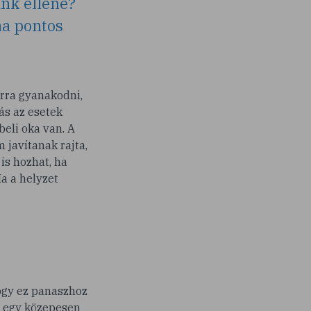
ünk ellene?
ma pontos
arra gyanakodni,
ás az esetek
eli oka van. A
 javítanak rajta,
is hozhat, ha
a a helyzet
hogy ez panaszhoz
y egy közepesen