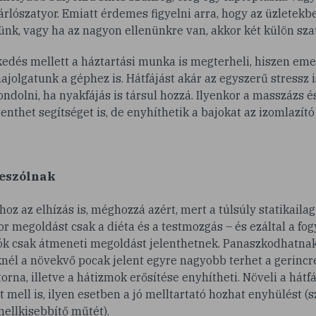
lószatyor. Emiatt érdemes figyelni arra, hogy az üzletekb
nk, vagy ha az nagyon ellenünkre van, akkor két külön szat
kedés mellett a háztartási munka is megterheli, hiszen em
ajolgatunk a géphez is. Hátfájást akár az egyszerű stressz 
gondolni, ha nyakfájás is társul hozzá. Ilyenkor a masszázs é
lenthet segítséget is, de enyhíthetik a bajokat az izomlazító
beszólnak
hoz az elhízás is, méghozzá azért, mert a túlsúly statikaila
or megoldást csak a diéta és a testmozgás – és ezáltal a fog
tók csak átmeneti megoldást jelenthetnek. Panaszkodhatnak
nél a növekvő pocak jelent egyre nagyobb terhet a gerincre
orna, illetve a hátizmok erősítése enyhítheti. Növeli a hátfá
ell is, ilyen esetben a jó melltartató hozhat enyhülést (
ellkisebbítő műtét).