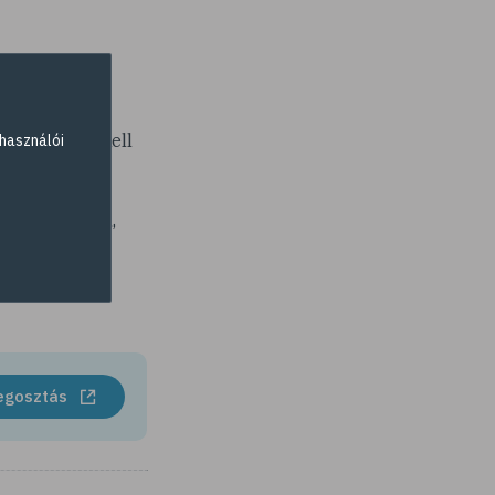
amire akkor kell
használói
ll. Ilyenkor
l rendeződik.
kuló panaszra,
 érintetteknek
egosztás