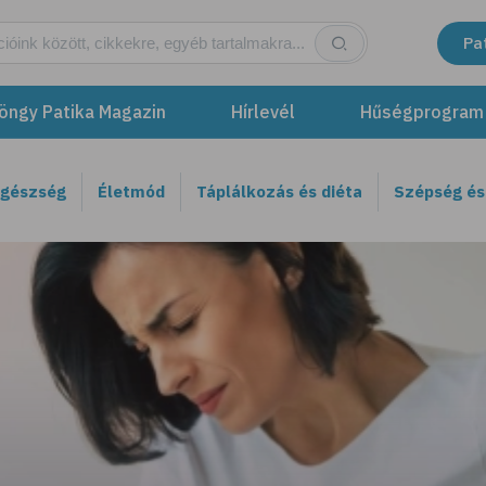
Pa
öngy Patika Magazin
Hírlevél
Hűségprogram
egészség
Életmód
Táplálkozás és diéta
Szépség és