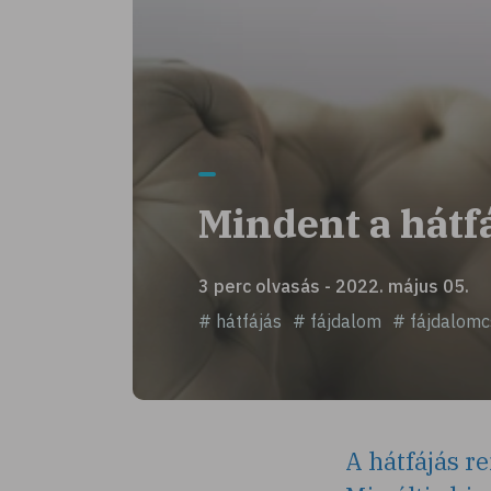
Mindent a hátf
3 perc olvasás - 2022. május 05.
# hátfájás
# fájdalom
# fájdalomcs
A hátfájás r