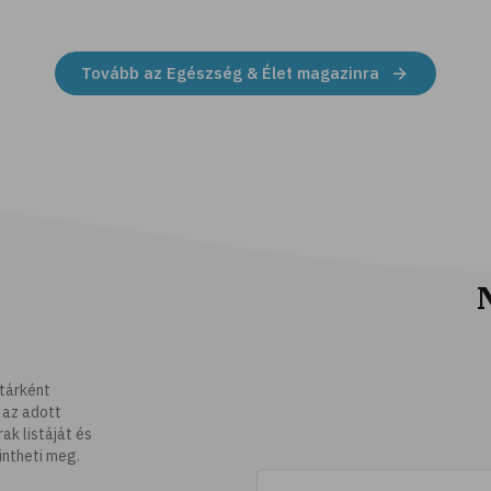
Tovább az Egészség & Élet magazinra
tárként
 az adott
k listáját és
intheti meg.