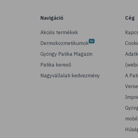
Navigáció
Cég
Akciós termékek
Kapcs
Dermokozmetikumok
Cooki
Gyöngy Patika Magazin
Adatk
Patika kereső
(webo
Nagyvállalati kedvezmény
A Pat
Verse
Impr
Gyön
mobi
Hűsé