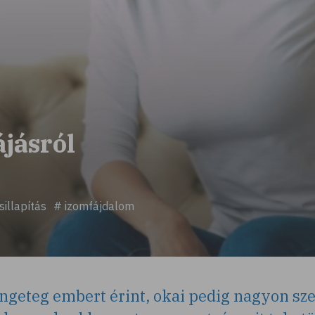
ájásról
illapítás
# izomfájdalom
engeteg embert érint, okai pedig nagyon sz