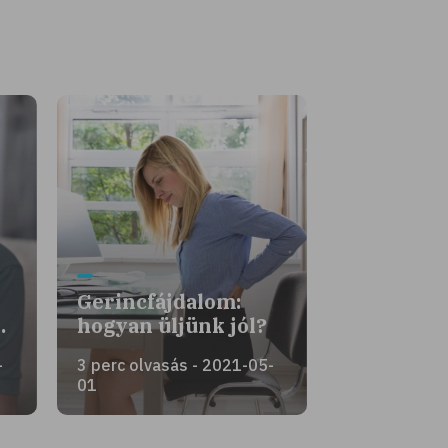
Gerincfájdalom:
…
hogyan üljünk jól?
-
3 perc olvasás - 2021-05-
01