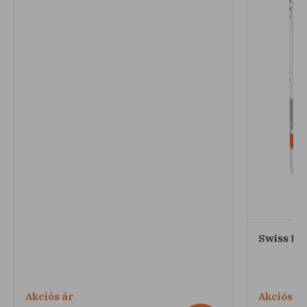
Swiss Pa
Akciós ár
Akciós ár