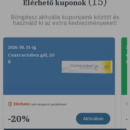
(15)
Elérhető kuponok
Böngéssz aktuális kuponjaink között és
használd ki az extra kedvezményeket!
2026. 08. 31-ig
20
Contractubex gél, 20
C
g
g
Elérhető
Csak válogatott patikákban!
-20%
Aktiválom