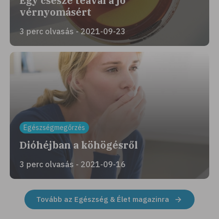
Egy csésze teával a jó
vérnyomásért
3 perc olvasás - 2021-09-23
Egészségmegőrzés
Dióhéjban a köhögésről
3 perc olvasás - 2021-09-16
Tovább az Egészség & Élet magazinra