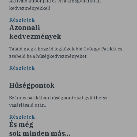
Aktiváld kuponjaid és élj a kihagyhatatlan
kedvezményekkel!
Részletek
Azonnali
kedvezmények
Találd meg a hozzád legközelebbi Gyöngy Patikát és
zsebeld be a hűségkedvezményeket!
Részletek
Hűségpontok
Számos patikában hűségpontokat gyűjthetsz
vásárlásaid után.
Részletek
És még
sok minden más…