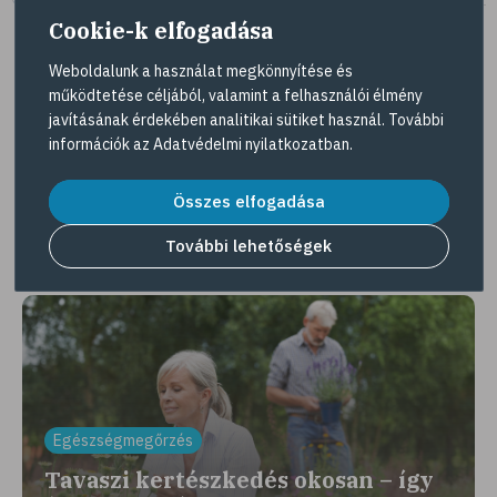
Cookie-k elfogadása
Weboldalunk a használat megkönnyítése és
működtetése céljából, valamint a felhasználói élmény
Tovább az összes kuponra
javításának érdekében analitikai sütiket használ. További
információk az
Adatvédelmi nyilatkozatban
.
Gyöngy Patika Magazin
Összes elfogadása
További lehetőségek
Érdekességek, interjúk, egészséges élet
Egészségmegőrzés
Tavaszi kertészkedés okosan – így