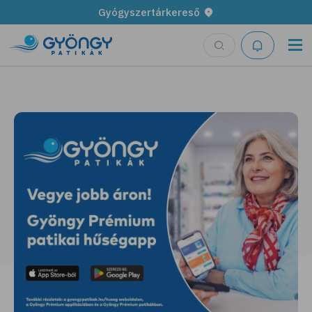
Gyógyszertárkereső
Legyen fűszerkertünk!
További részletek