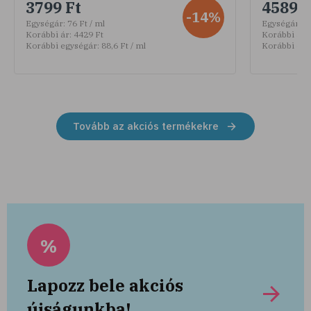
3799 Ft
4589 F
-14%
Egységár:
76 Ft / ml
Egységár:
30
Korábbi ár:
4429 Ft
Korábbi ár:
Korábbi egységár:
88,6 Ft / ml
Korábbi egy
Tovább az akciós termékekre
%
Lapozz bele akciós
újságunkba!