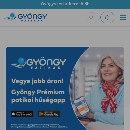
Gyógyszertárkereső
Legyen fűszerkertünk!
További részletek