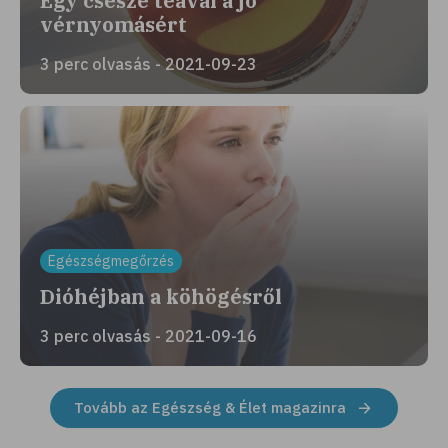
Egy csésze teával a jó
vérnyomásért
3 perc olvasás - 2021-09-23
Egészségmegőrzés
Dióhéjban a köhögésről
3 perc olvasás - 2021-09-16
Tovább az Egészség & Élet magazinra