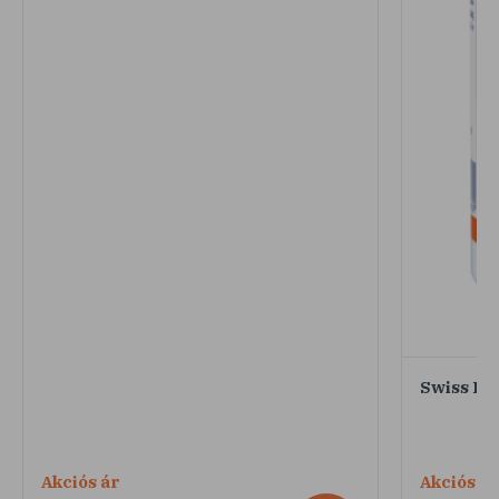
Swiss Pa
Akciós ár
Akciós ár