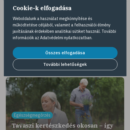
Cookie-k elfogadása
Weboldalunk a használat megkönnyítése és
működtetése céljából, valamint a felhasználói élmény
Tovább az összes kuponra
javításának érdekében analitikai sütiket használ. További
információk az
Adatvédelmi nyilatkozatban
.
Gyöngy Patika Magazin
Összes elfogadása
További lehetőségek
Érdekességek, interjúk, egészséges élet
Egészségmegőrzés
Tavaszi kertészkedés okosan – így