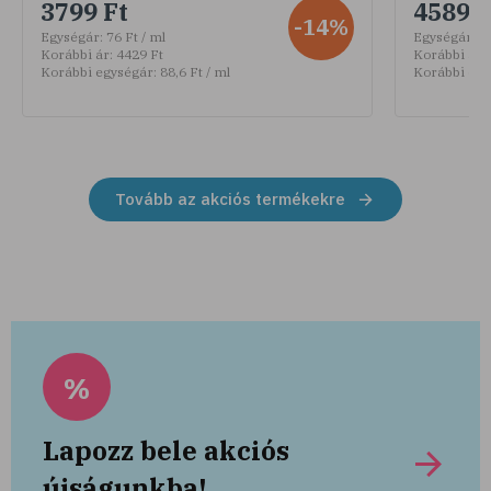
3799 Ft
4589 F
-14%
Egységár:
76 Ft / ml
Egységár:
30
Korábbi ár:
4429 Ft
Korábbi ár:
Korábbi egységár:
88,6 Ft / ml
Korábbi egy
Tovább az akciós termékekre
%
Lapozz bele akciós
újságunkba!