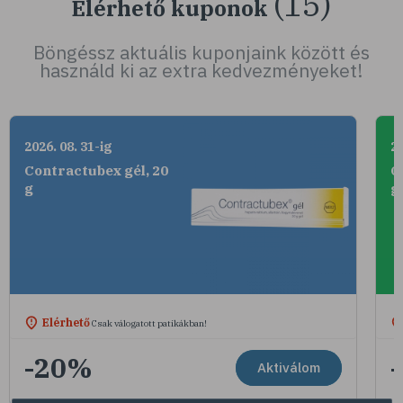
(15)
Elérhető kuponok
Böngéssz aktuális kuponjaink között és
használd ki az extra kedvezményeket!
2026. 08. 31-ig
20
Contractubex gél, 20
C
g
g
Elérhető
Csak válogatott patikákban!
-20%
Aktiválom