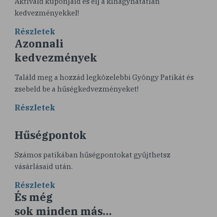
Aktiváld kuponjaid és élj a kihagyhatatlan
kedvezményekkel!
Részletek
Azonnali
kedvezmények
Találd meg a hozzád legközelebbi Gyöngy Patikát és
zsebeld be a hűségkedvezményeket!
Részletek
Hűségpontok
Számos patikában hűségpontokat gyűjthetsz
vásárlásaid után.
Részletek
És még
sok minden más…