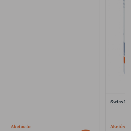
Swiss Pa
Akciós ár
Akciós ár