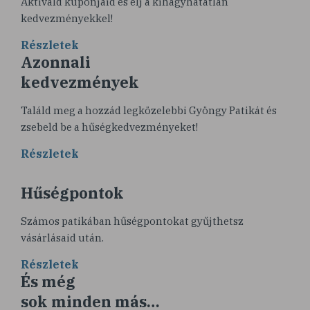
Aktiváld kuponjaid és élj a kihagyhatatlan
kedvezményekkel!
Részletek
Azonnali
kedvezmények
Találd meg a hozzád legközelebbi Gyöngy Patikát és
zsebeld be a hűségkedvezményeket!
Részletek
Hűségpontok
Számos patikában hűségpontokat gyűjthetsz
vásárlásaid után.
Részletek
És még
sok minden más…