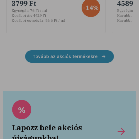
3799 Ft
4589 F
-14%
Egységár:
76 Ft / ml
Egységár:
30
Korábbi ár:
4429 Ft
Korábbi ár:
Korábbi egységár:
88,6 Ft / ml
Korábbi egy
Tovább az akciós termékekre
%
Lapozz bele akciós
újságunkba!