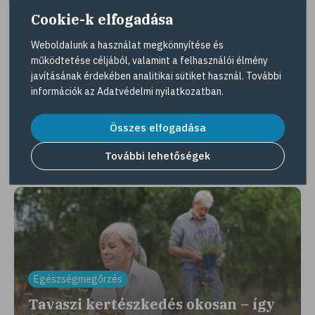
Cookie-k elfogadása
Weboldalunk a használat megkönnyítése és
működtetése céljából, valamint a felhasználói élmény
Tovább az összes kuponra
javításának érdekében analitikai sütiket használ. További
információk az
Adatvédelmi nyilatkozatban
.
Gyöngy Patika Magazin
Összes elfogadása
További lehetőségek
Érdekességek, interjúk, egészséges élet
Egészségmegőrzés
Tavaszi kertészkedés okosan – így