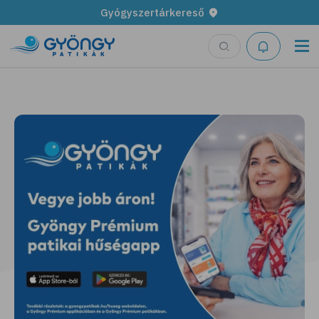
Gyógyszertárkereső
Legyen fűszerkertünk!
További részletek