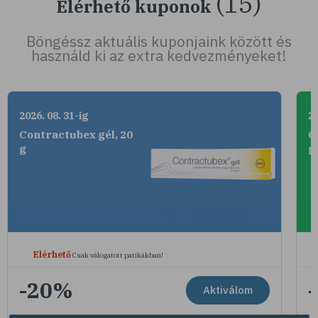
(15)
Elérhető kuponok
Böngéssz aktuális kuponjaink között és
használd ki az extra kedvezményeket!
2026. 08. 31-ig
20
Contractubex gél, 20
C
g
g
Elérhető
Csak válogatott patikákban!
-20%
Aktiválom