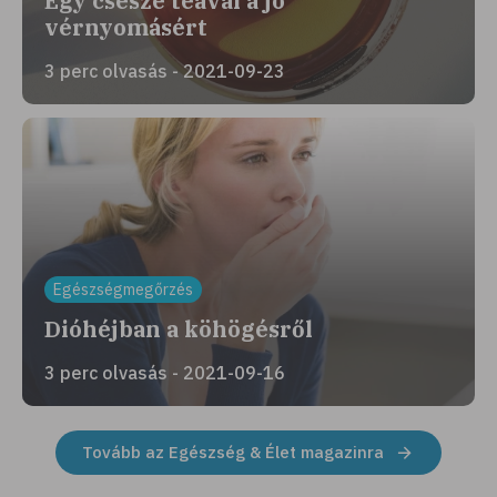
Egy csésze teával a jó
vérnyomásért
3 perc olvasás - 2021-09-23
Egészségmegőrzés
Dióhéjban a köhögésről
3 perc olvasás - 2021-09-16
Tovább az Egészség & Élet magazinra