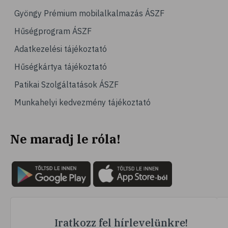
# mozgásszervi problémák
Gyöngy Prémium mobilalkalmazás ÁSZF
# hajápolás
Hűségprogram ÁSZF
# köröm
Adatkezelési tájékoztató
# kollagén
Hűségkártya tájékoztató
# zselatin
Patikai Szolgáltatások ÁSZF
# bőröregedés
Munkahelyi kedvezmény tájékoztató
# vas
# vérszegénység
Ne maradj le róla!
# étrend-kiegészítő
# vashiány
# vaspótlás
# táplálkozás
Iratkozz fel hírlevelünkre!