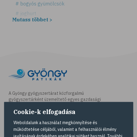
# bogyós gyümölcsök
# joghurt
Mutass többet >
# alma
# gyümölcsök
# szív- és érrendszer
# emésztés
# emésztési zavarok
# székrekedés
# rostok
# zabpehely
A Gyöngy gyógyszertárat közforgalmú
gyógyszertárként üzemeltető egyes gazdasági
# multivitamin
társaságok felelnek az adott gyógyszertár
Cookie-k elfogadása
# ásványi anyag
működésért. A Gyöngy gyógyszertárak listáját és
elérhetőségeit a
Gyógyszertár kereső
oldalon
# pezsgőtabletta
Weboldalunk a használat megkönnyítése és
tekintheti meg.
működtetése céljából, valamint a felhasználói élmény
# gumivitamin
javításának érdekében analitikai sütiket használ. További