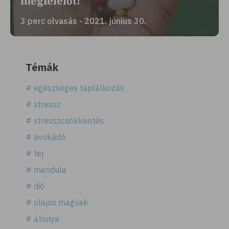
megfelelőt!
3 perc olvasás - 2021. június 30.
Témák
# egészséges táplálkozás
# stressz
# stresszcsökkentés
# avokádó
# tej
# mandula
# dió
# olajos magvak
# áfonya