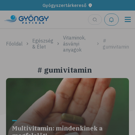
Gyógyszertárkereső
Vitaminok,
Egészség
#
Főoldal
ásványi
& Élet
gumivitamin
anyagok
# gumivitamin
Multivitamin: mindenkinek a