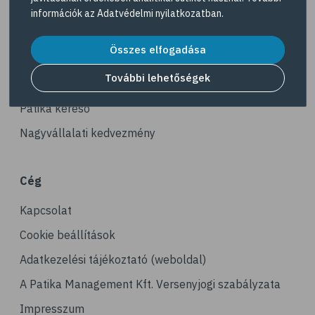
Navigáció
# mikrotápanyag
információk az
Adatvédelmi nyilatkozatban
.
# C-vitamin
Akciós termékek
Összes elfogadása
# B-vitamin
Dermokozmetikumok
# kálium
További lehetőségek
Gyöngy Patika Magazin
# gesztenye
Patika kereső
# D-vitamin
Nagyvállalati kedvezmény
# recept
# E-vitamin
Cég
# antioxidáns
Kapcsolat
# béta-karotin
# zöldség
Cookie beállítások
# édesburgonya
Adatkezelési tájékoztató (weboldal)
# batáta
A Patika Management Kft. Versenyjogi szabályzata
# ízületek
Impresszum