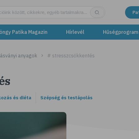
Pa
öngy Patika Magazin
Hírlevél
Hűségprogram
 ásványi anyagok
# stresszcsökkentés
és
kozás és diéta
Szépség és testápolás