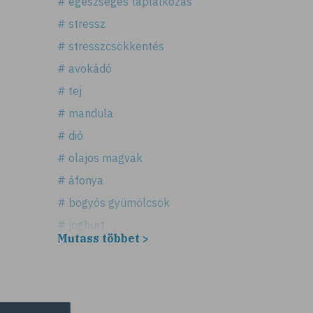
# egészséges táplálkozás
# stressz
# stresszcsökkentés
# avokádó
# tej
# mandula
# dió
# olajos magvak
# áfonya
# bogyós gyümölcsök
# joghurt
Mutass többet >
# alma
# gyümölcsök
# szív- és érrendszer