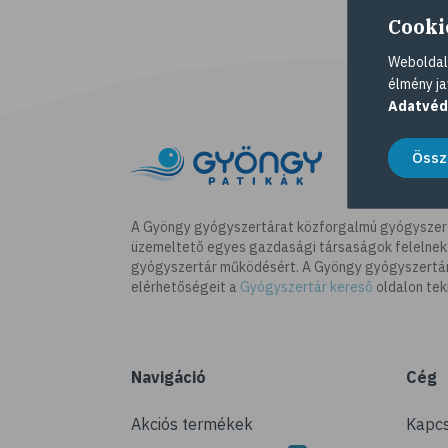
Cooki
Weboldalu
élmény ja
Adatvéd
Össz
A Gyöngy gyógyszertárat közforgalmú gyógyszer
üzemeltető egyes gazdasági társaságok felelnek
gyógyszertár működésért. A Gyöngy gyógyszertára
elérhetőségeit a
Gyógyszertár kereső
oldalon tek
Navigáció
Cég
Akciós termékek
Kapcs