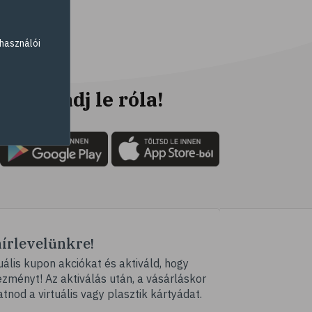
# emésztés
# emésztési zavarok
használói
# székrekedés
# rostok
# zabpehely
Ne maradj le róla!
# multivitamin
# ásványi anyag
# pezsgőtabletta
# gumivitamin
# mikrotápanyag
# C-vitamin
hírlevelünkre!
# B-vitamin
ális kupon akciókat és aktiváld, hogy
# kálium
ményt! Az aktiválás után, a vásárláskor
# gesztenye
atnod a virtuális vagy plasztik kártyádat.