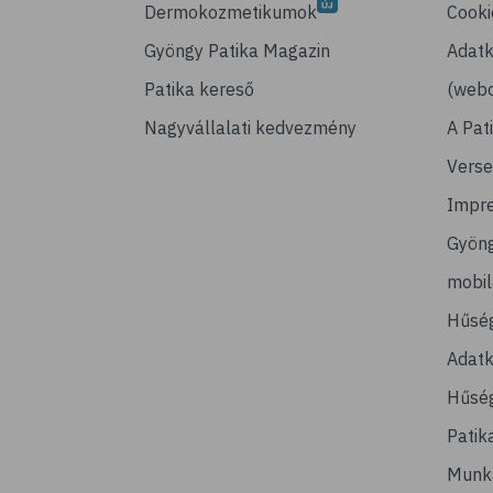
Dermokozmetikumok
Cooki
Gyöngy Patika Magazin
Adatk
Patika kereső
(webo
Nagyvállalati kedvezmény
A Pat
Verse
Impr
Gyön
mobi
Hűsé
Adatk
Hűség
Patik
Munk