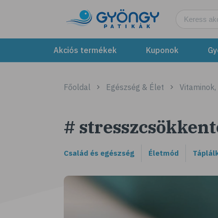
Akciós termékek
Kuponok
Gy
Főoldal
Egészség & Élet
Vitaminok,
# stresszcsökkent
Család és egészség
Életmód
Táplál