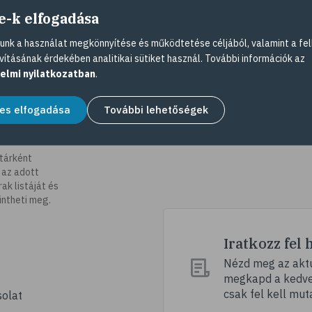
e-k elfogadása
nk a használat megkönnyítése és működtetése céljából, valamint a fel
vításának érdekében analitikai sütiket használ. További információk az
elmi nyilatkozatban
.
es elfogadása
További lehetőségek
tárként
 az adott
k listáját és
intheti meg.
Iratkozz fel 
Nézd meg az aktu
megkapd a kedvez
csak fel kell mut
olat