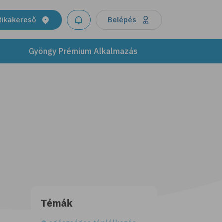
tikakereső
Belépés
Gyöngy Prémium Alkalmazás
Témák