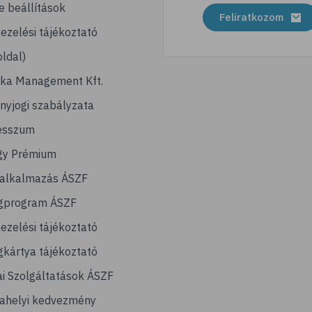
e beállítások
Feliratkozom
ezelési tájékoztató
ldal)
ika Management Kft.
nyjogi szabályzata
esszum
gy Prémium
lalkalmazás ÁSZF
gprogram ÁSZF
ezelési tájékoztató
kártya tájékoztató
ai Szolgáltatások ÁSZF
ahelyi kedvezmény