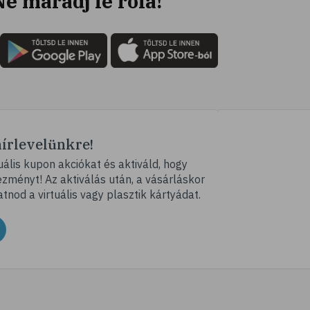
Ne maradj le róla!
hírlevelünkre!
ális kupon akciókat és aktiváld, hogy
ményt! Az aktiválás után, a vásárláskor
atnod a virtuális vagy plasztik kártyádat.