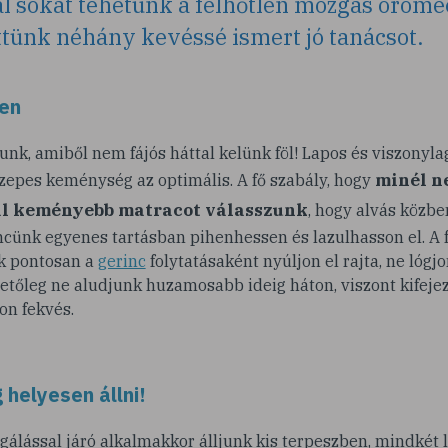
al sokat tehetünk a felhőtlen mozgás örömé
tünk néhány kevéssé ismert jó tanácsot.
ten
nk, amiből nem fájós háttal kelünk föl! Lapos és viszonyl
minél n
zepes keménység az optimális. A fő szabály, hogy
l keményebb matracot válasszunk
, hogy alvás közb
ncünk egyenes tartásban pihenhessen és lazulhasson el. A f
ak pontosan a
gerinc
folytatásaként nyúljon el rajta, ne lógj
tőleg ne aludjunk huzamosabb ideig háton, viszont kifeje
on fekvés.
 helyesen állni!
álással járó alkalmakkor álljunk kis terpeszben, mindkét l