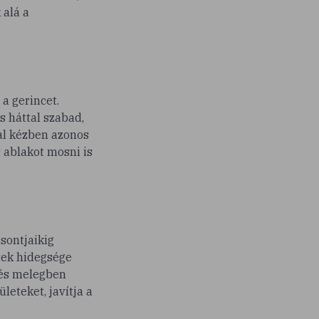
 alá a
a gerincet.
s háttal szabad,
bal kézben azonos
 ablakot mosni is
sontjaikig
etek hidegsége
 és melegben
leteket, javítja a