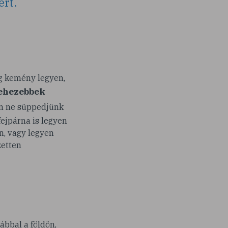
ért.
ag kemény legyen,
ehezebbek
en ne süppedjünk
ejpárna is legyen
on, vagy legyen
zetten
ábbal a földön,