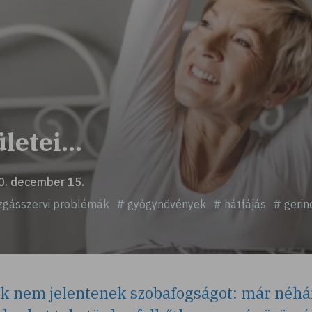
letei...
20. december 15.
gásszervi problémák
# gyógynövények
# hátfájás
# gerin
tek nem jelentenek szobafogságot: már néh