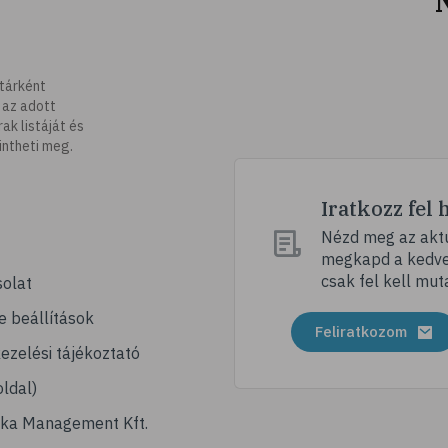
tárként
 az adott
k listáját és
intheti meg.
Iratkozz fel 
Nézd meg az aktu
megkapd a kedvez
csak fel kell mut
olat
e beállítások
Feliratkozom
ezelési tájékoztató
ldal)
ika Management Kft.