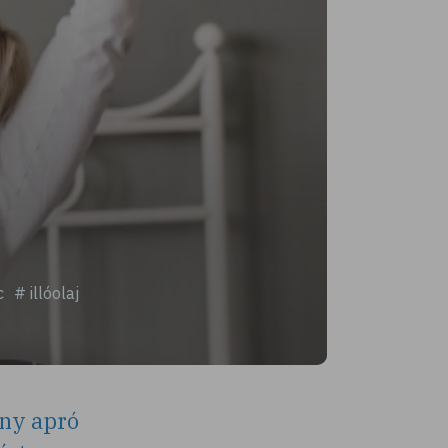
c
# illóolaj
ány apró