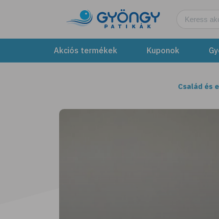
Akciós termékek
Kuponok
Gy
Család és 