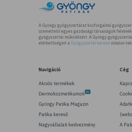
A Gyöngy gyógyszertárat közforgalmú gyógyszer
üzemeltető egyes gazdasági társaságok felelnek
gyógyszertár működésért. A Gyöngy gyógyszertára
elérhetőségeit a
Gyógyszertár kereső
oldalon tek
Navigáció
Cég
Akciós termékek
Kapcs
Dermokozmetikumok
Cooki
Gyöngy Patika Magazin
Adatk
Patika kereső
(webo
Nagyvállalati kedvezmény
A Pat