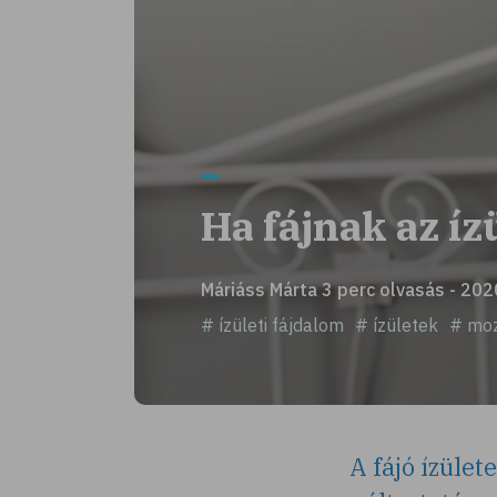
Ha fájnak az ízü
Máriáss Márta 3 perc olvasás - 20
# ízületi fájdalom
# ízületek
# moz
A fájó ízüle