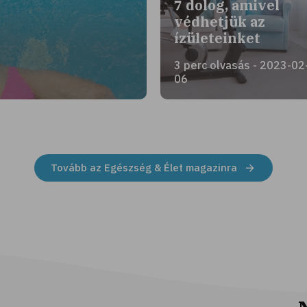
7 dolog, amivel
védhetjük az
ízületeinket
3 perc olvasás - 2023-02
06
Tovább az Egészség & Élet magazinra