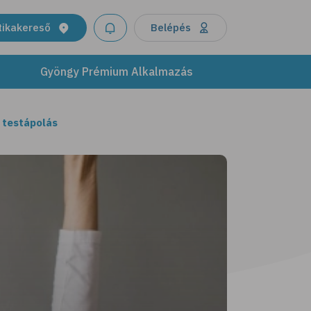
tikakereső
Belépés
Gyöngy Prémium Alkalmazás
 testápolás