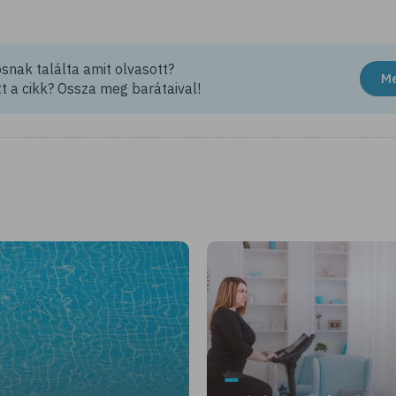
nak találta amit olvasott?
M
t a cikk? Ossza meg barátaival!