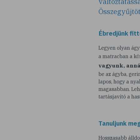
változtatáss
Összegyűjtöt
Ébredjünk fit
Legyen olyan ágyu
a matracban a kö
vagyunk, anná
be az ágyba, geri
lapos, hogy a ny
magasabban. Lehe
tartásjavító a has
Tanuljunk meg
Hosszasabb álldog