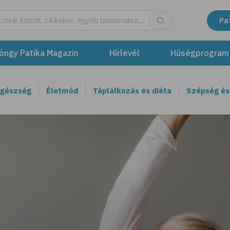
Pa
öngy Patika Magazin
Hírlevél
Hűségprogram
egészség
Életmód
Táplálkozás és diéta
Szépség és