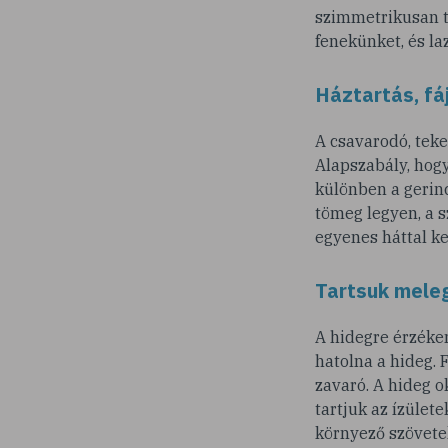
szimmetrikusan te
fenekünket, és l
Háztartás, f
A csavarodó, teke
Alapszabály, hogy
különben a gerinc
tömeg legyen, a s
egyenes háttal kel
Tartsuk meleg
A hidegre érzéken
hatolna a hideg. 
zavaró. A hideg 
tartjuk az ízülete
környező szövete