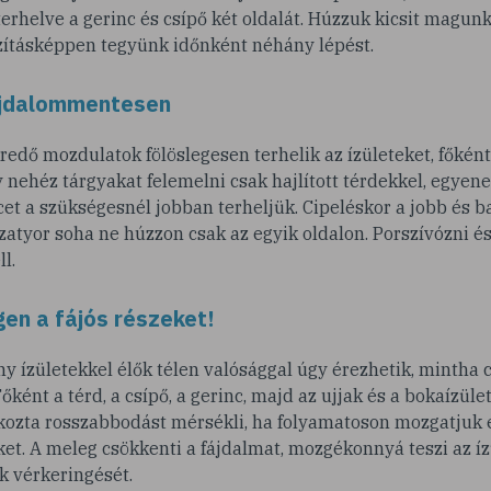
rhelve a gerinc és csípő két oldalát. Húzzuk kicsit magunk
azításképpen tegyünk időnként néhány lépést.
ájdalommentesen
redő mozdulatok fölöslegesen terhelik az ízületeket, főként 
 nehéz tárgyakat felemelni csak hajlított térdekkel, egyene
et a szükségesnél jobban terheljük. Cipeléskor a jobb és 
zatyor soha ne húzzon csak az egyik oldalon. Porszívózni és
l.
en a fájós részeket!
y ízületekkel élők télen valósággal úgy érezhetik, mintha c
Főként a térd, a csípő, a gerinc, majd az ujjak és a bokaízül
okozta rosszabbodást mérsékli, ha folyamatoson mozgatjuk
ket. A meleg csökkenti a fájdalmat, mozgékonnyá teszi az ízü
k vérkeringését.