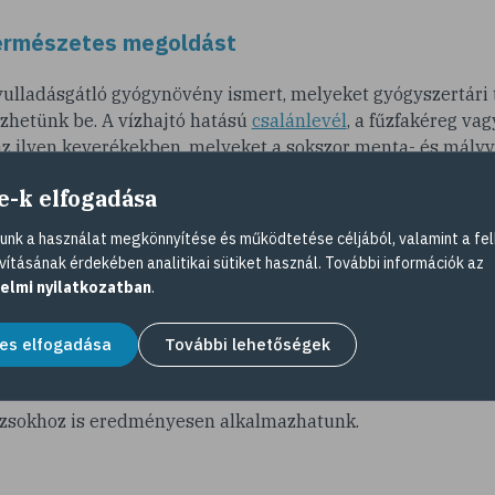
természetes megoldást
gyulladásgátló gyógynövény ismert, melyeket gyógyszertári
zhetünk be. A vízhajtó hatású
csalánlevél
, a fűzfakéreg vag
az ilyen keverékekben, melyeket a sokszor menta- és mályv
ncsak hatékony a gyöngyvessző (
Spirea
) és az orbáncfű (
Hyp
e-k elfogadása
le. E leveleket hideg vízben egy óra hosszat kell áztatni, maj
 szűrve fogyasztható napi három-négy csészével. Az Afrika 
nk a használat megkönnyítése és működtetése céljából, valamint a fel
ő
ördögcsáklya
(
Harpagophytum procumbens
) gyulladáscsök
vításának érdekében analitikai sütiket használ. További információk az
tó hatását ízületi kopással küszködők esetében klinikai kísé
elmi nyilatkozatban
.
 enyhe reumás fájdalmakra ajánlott belsőleg és külsőleg eg
es elfogadása
További lehetőségek
fürdővízbe a
s az ízületek működését egyaránt serkentő,
aring-, eukaliptusz-, levendula-, citrom-, majoranna- és ká
zsokhoz is eredményesen alkalmazhatunk.