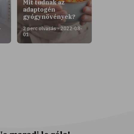
Mit tudnak az
adaptogén
gyógynövények?
-
2 perc olvasás - 2022-08-
01