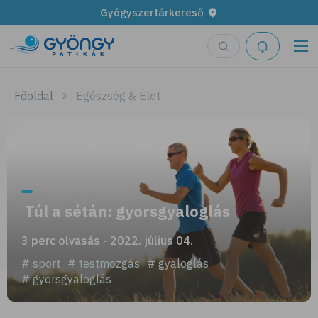
Gyógyszertárkereső
Főoldal
Egészség & Élet
Túl a sétán: gyorsgyaloglás
3 perc olvasás - 2022. július 04.
# sport
# testmozgás
# gyaloglás
# gyorsgyaloglás