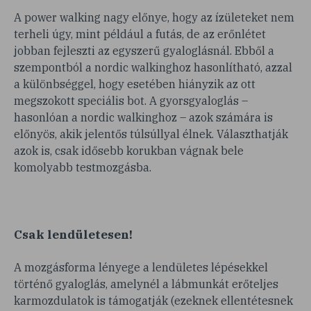
A power walking nagy előnye, hogy az ízületeket nem
terheli úgy, mint például a futás, de az erőnlétet
jobban fejleszti az egyszerű gyaloglásnál. Ebből a
szempontból a nordic walkinghoz hasonlítható, azzal
a különbséggel, hogy esetében hiányzik az ott
megszokott speciális bot. A gyorsgyaloglás –
hasonlóan a nordic walkinghoz – azok számára is
előnyös, akik jelentős túlsúllyal élnek. Választhatják
azok is, csak idősebb korukban vágnak bele
komolyabb testmozgásba.
Csak lendületesen!
A mozgásforma lényege a lendületes lépésekkel
történő gyaloglás, amelynél a lábmunkát erőteljes
karmozdulatok is támogatják (ezeknek ellentétesnek