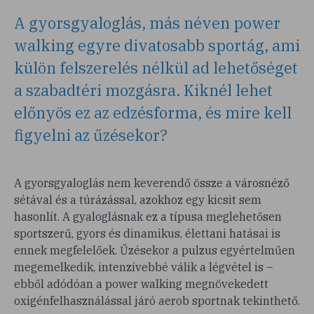
A gyorsgyaloglás, más néven power
walking egyre divatosabb sportág, ami
külön felszerelés nélkül ad lehetőséget
a szabadtéri mozgásra. Kiknél lehet
előnyös ez az edzésforma, és mire kell
figyelni az űzésekor?
A gyorsgyaloglás nem keverendő össze a városnéző
sétával és a túrázással, azokhoz egy kicsit sem
hasonlít. A gyaloglásnak ez a típusa meglehetősen
sportszerű, gyors és dinamikus, élettani hatásai is
ennek megfelelőek. Űzésekor a pulzus egyértelműen
megemelkedik, intenzívebbé válik a légvétel is –
ebből adódóan a power walking megnövekedett
oxigénfelhasználással járó aerob sportnak tekinthető.