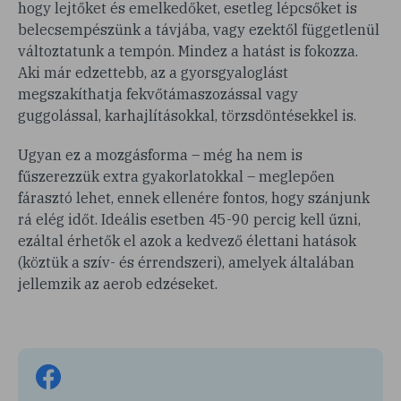
hogy lejtőket és emelkedőket, esetleg lépcsőket is
belecsempészünk a távjába, vagy ezektől függetlenül
változtatunk a tempón. Mindez a hatást is fokozza.
Aki már edzettebb, az a gyorsgyaloglást
megszakíthatja fekvőtámaszozással vagy
guggolással, karhajlításokkal, törzsdöntésekkel is.
Ugyan ez a mozgásforma – még ha nem is
fűszerezzük extra gyakorlatokkal – meglepően
fárasztó lehet, ennek ellenére fontos, hogy szánjunk
rá elég időt. Ideális esetben 45-90 percig kell űzni,
ezáltal érhetők el azok a kedvező élettani hatások
(köztük a szív- és érrendszeri), amelyek általában
jellemzik az aerob edzéseket.