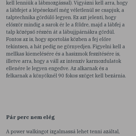
kell lenniük a lábmozgással). Vigyázni kell arra, hogy
a lábfejet a lépéseknél még véletlenül se csapjuk, a
talptechnika gördülő legyen. Ez azt jelenti, hogy
először mindig a sarok ér le a földre, majd a lábfej a
talp középső részén át a lábujjpárnákra gördül.
Fontos az is, hogy sportolás közben a fej előre
tekintsen, a hát pedig ne görnyedjen. Figyelni kell a
mellkas kiemelésére és a hasizmok feszítésére is,
illetve arra, hogy a váll az intenzív karmozdulatok
ellenére le legyen engedve. Az alkarnak és a
felkarnak a könyöknél 90 fokos szöget kell bezárnia.
Pár perc nem elég
A power walkingot izgalmassá lehet tenni azáltal,