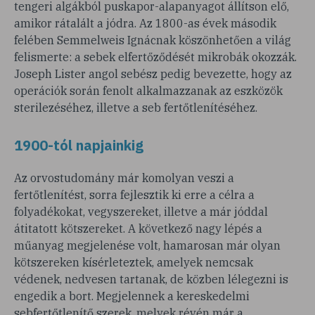
tengeri algákból puskapor-alapanyagot állítson elő,
amikor rátalált a jódra. Az 1800-as évek második
felében Semmelweis Ignácnak köszönhetően a világ
felismerte: a sebek elfertőződését mikrobák okozzák.
Joseph Lister angol sebész pedig bevezette, hogy az
operációk során fenolt alkalmazzanak az eszközök
sterilezéséhez, illetve a seb fertőtlenítéséhez.
1900-tól napjainkig
Az orvostudomány már komolyan veszi a
fertőtlenítést, sorra fejlesztik ki erre a célra a
folyadékokat, vegyszereket, illetve a már jóddal
átitatott kötszereket. A következő nagy lépés a
műanyag megjelenése volt, hamarosan már olyan
kötszereken kísérleteztek, amelyek nemcsak
védenek, nedvesen tartanak, de közben lélegezni is
engedik a bort. Megjelennek a kereskedelmi
sebfertőtlenítő szerek, melyek révén már a