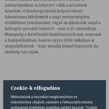
háztartásokban is lehetővé válik a sérülések
kezelése. A fenolvegyületek helyett idővel
fokozatosan kifejlesztik a nagy mennyiségben
előállítható jódoldatokat, végül az alkoholok, majd a
hidrogén-peroxid terjed el – már a 20. században.
Manapság a fertőtlenítő készítmények már nemcsak
a házipatikákban, hanem egyre több táskában is
megtalálhatóak – hogy mindig kéznél legyenek, ha
szükség van rájuk..
Cookie-k elfogadása
Hasznosnak találta amit olvasott?
Weboldalunk a használat megkönnyítése és
Tetszett a cikk? Ossza meg barátaival!
működtetése céljából, valamint a felhasználói élmény
javításának érdekében analitikai sütiket használ. További