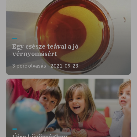
Egy csésze teával a jó
vérnyomásért
3 perc olvasás - 2021-09-23
Újra közösségben