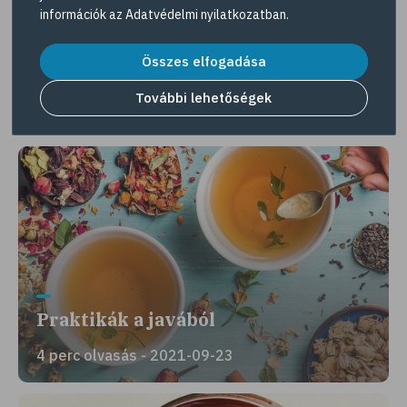
információk az
Adatvédelmi nyilatkozatban
.
Megosztás
Összes elfogadása
További lehetőségek
Érdekes lehet még
Praktikák a javából
4 perc olvasás - 2021-09-23