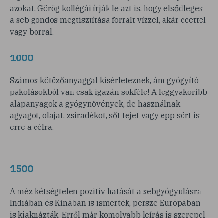
azokat. Görög kollégái írják le azt is, hogy elsődleges
a seb gondos megtisztítása forralt vízzel, akár ecettel
vagy borral.
1000
Számos kötözőanyaggal kísérleteznek, ám gyógyító
pakolásokból van csak igazán sokféle! A leggyakoribb
alapanyagok a gyógynövények, de használnak
agyagot, olajat, zsiradékot, sőt tejet vagy épp sört is
erre a célra.
1500
A méz kétségtelen pozitív hatását a sebgyógyulásra
Indiában és Kínában is ismerték, persze Európában
is kiaknázták. Erről már komolyabb leírás is szerepel