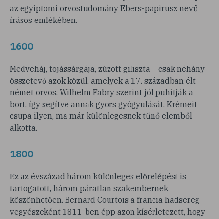
az egyiptomi orvostudomány Ebers-papirusz nevű
írásos emlékében.
1600
Medveháj, tojássárgája, zúzott giliszta – csak néhány
összetevő azok közül, amelyek a 17. században élt
német orvos, Wilhelm Fabry szerint jól puhítják a
bort, így segítve annak gyors gyógyulását. Krémeit
csupa ilyen, ma már különlegesnek tűnő elemből
alkotta.
1800
Ez az évszázad három különleges előrelépést is
tartogatott, három páratlan szakembernek
köszönhetően. Bernard Courtois a francia hadsereg
vegyészeként 1811-ben épp azon kísérletezett, hogy