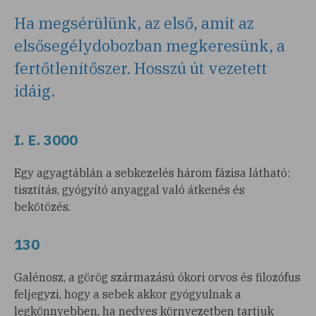
Ha megsérülünk, az első, amit az
elsősegélydobozban megkeresünk, a
fertőtlenítőszer. Hosszú út vezetett
idáig.
I. E. 3000
Egy agyagtáblán a sebkezelés három fázisa látható:
tisztítás, gyógyító anyaggal való átkenés és
bekötözés.
130
Galénosz, a görög származású ókori orvos és filozófus
feljegyzi, hogy a sebek akkor gyógyulnak a
legkönnyebben, ha nedves környezetben tartjuk