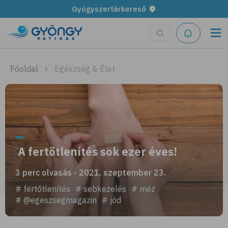
Gyógyszertárkereső
Főoldal
Egészség & Élet
A fertőtlenítés sok ezer éves!
3 perc olvasás - 2021. szeptember 23.
# fertőtlenítés
# sebkezelés
# méz
# @egeszsegmagazin
# jód