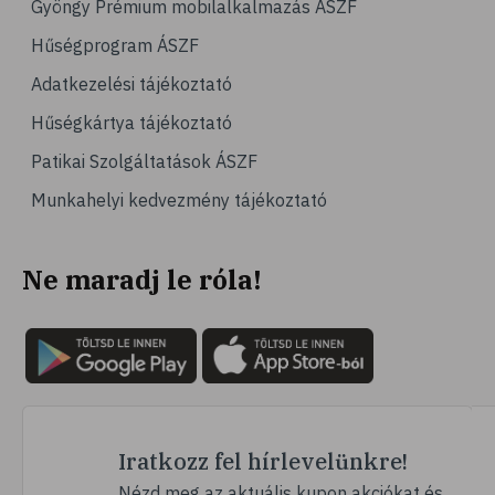
Gyöngy Prémium mobilalkalmazás ÁSZF
# hajápolás
Hűségprogram ÁSZF
# fertőtlenítés
Adatkezelési tájékoztató
# méz
Hűségkártya tájékoztató
# jód
Patikai Szolgáltatások ÁSZF
# szájápolás
Munkahelyi kedvezmény tájékoztató
# fogápolás
# fogmosás
Ne maradj le róla!
# szájvíz
# plakk
# klórhexidin
# fogérzékenység
# érzékeny fogak
# fogíny
Iratkozz fel hírlevelünkre!
# fogkrém
Nézd meg az aktuális kupon akciókat és