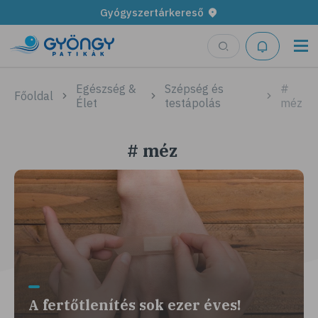
Gyógyszertárkereső
Egészség &
Szépség és
#
Főoldal
Élet
testápolás
méz
# méz
A fertőtlenítés sok ezer éves!