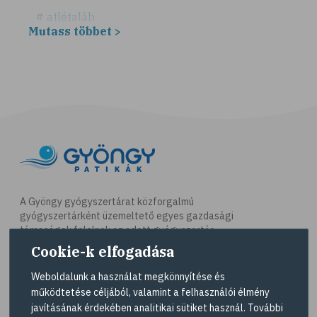
# atlétaláb
Mutass többet >
# horzsolás
# sebkezelés
# sebfertőtlenítés
# elsősegély
# napégés
# égés
# C-vitamin
# antioxidáns
A Gyöngy gyógyszertárat közforgalmú
gyógyszertárként üzemeltető egyes gazdasági
# @egeszsegmagazin
társaságok felelnek az adott gyógyszertár
# öregedés
működésért. A Gyöngy gyógyszertárak listáját és
Cookie-k elfogadása
elérhetőségeit a
Gyógyszertár kereső
oldalon
# ráncosodás
tekintheti meg.
Weboldalunk a használat megkönnyítése és
# retinol
működtetése céljából, valamint a felhasználói élmény
Navigáció
javításának érdekében analitikai sütiket használ. További
# fényvédelem