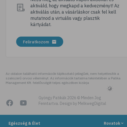
aktiváld, hogy megkapd a kedvezményt! Az
# dentin
aktiválás után, a vásárláskor csak fel kell
# fogak
mutatnod a virtuális vagy plasztik
kártyádat.
# fogszabályozás
# fogfehérítés
Feliratkozom
# fog
Az oldalon található információk tájékoztató jellegűek, nem helyettesítik a
szakszerű orvosi véleményt. Az információk tartalma tekintetében a Patika
Management Kft. felelősségét teljes egészében kizárja
Gyöngy Patikák 2026 © Minden Jog
Fenntartva. Design by MelkwegDigital
Egészség & Élet
Rovatok