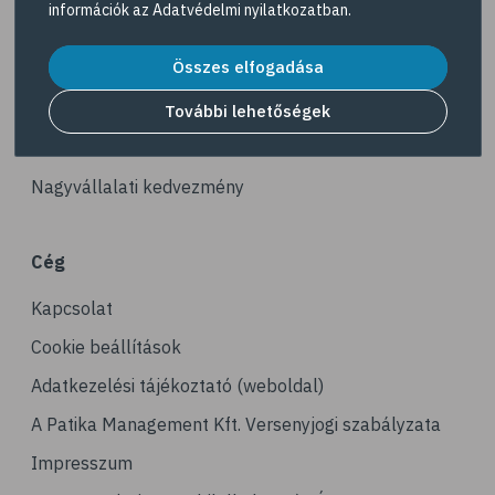
információk az
Adatvédelmi nyilatkozatban
.
# fürdő
Akciós termékek
# peeling
Összes elfogadása
Dermokozmetikumok
# szauna
Gyöngy Patika Magazin
További lehetőségek
# pakolás
Patika kereső
# melanoma
Nagyvállalati kedvezmény
# bőrrák
# bazalioma
Cég
# napozás
Kapcsolat
# leégés
# szolárium
Cookie beállítások
# köröm
Adatkezelési tájékoztató (weboldal)
# körömápolás
A Patika Management Kft. Versenyjogi szabályzata
# benőtt köröm
Impresszum
# haj