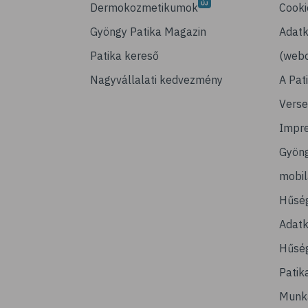
Dermokozmetikumok
Cooki
Gyöngy Patika Magazin
Adatk
Patika kereső
(webo
Nagyvállalati kedvezmény
A Pat
Verse
Impr
Gyön
mobi
Hűsé
Adatk
Hűség
Patik
Munk