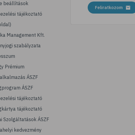
e beállítások
Feliratkozom
ezelési tájékoztató
ldal)
ika Management Kft.
nyjogi szabályzata
esszum
gy Prémium
lalkalmazás ÁSZF
gprogram ÁSZF
ezelési tájékoztató
kártya tájékoztató
ai Szolgáltatások ÁSZF
ahelyi kedvezmény