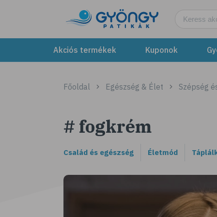
Akciós termékek
Kuponok
Gy
Főoldal
Egészség & Élet
Szépség é
# fogkrém
Család és egészség
Életmód
Táplál