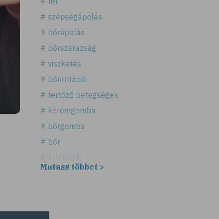
# tél
# szépségápolás
# bőrápolás
# bőrszárazság
# viszketés
# bőrirritáció
# fertőző betegségek
# körömgomba
# bőrgomba
# bőr
# atlétaláb
Mutass többet >
# horzsolás
# sebkezelés
# sebfertőtlenítés