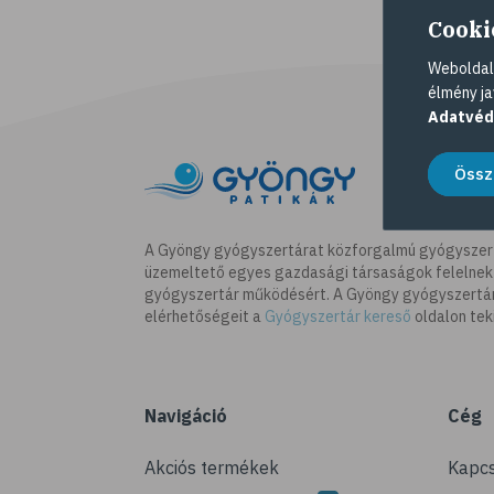
Cooki
Weboldalu
élmény ja
Adatvéd
Össz
A Gyöngy gyógyszertárat közforgalmú gyógyszer
üzemeltető egyes gazdasági társaságok felelnek
gyógyszertár működésért. A Gyöngy gyógyszertára
elérhetőségeit a
Gyógyszertár kereső
oldalon tek
Navigáció
Cég
Akciós termékek
Kapcs