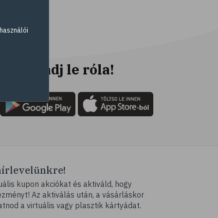
# elsősegély
# napégés
használói
# égés
# C-vitamin
# antioxidáns
Ne maradj le róla!
# @egeszsegmagazin
# öregedés
# ráncosodás
# retinol
# fényvédelem
# fürdő
hírlevelünkre!
# peeling
ális kupon akciókat és aktiváld, hogy
# szauna
ményt! Az aktiválás után, a vásárláskor
# pakolás
atnod a virtuális vagy plasztik kártyádat.