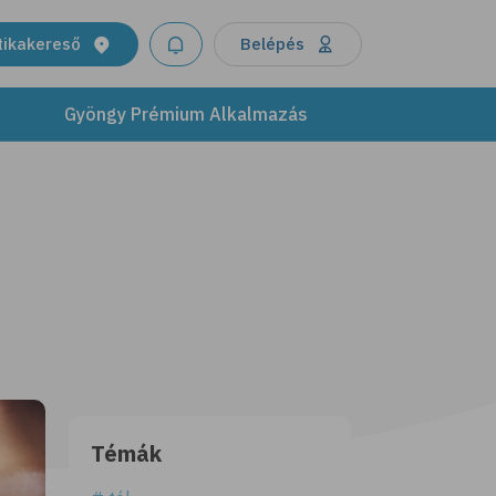
tikakereső
Belépés
Gyöngy Prémium Alkalmazás
Témák