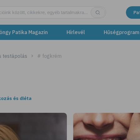
Pa
öngy Patika Magazin
Hírlevél
Hűségprogram
s testápolás
# fogkrém
kozás és diéta