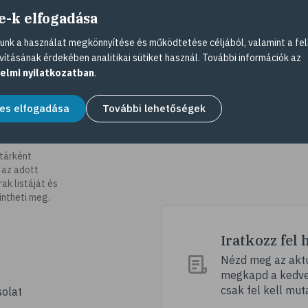
e-k elfogadása
nk a használat megkönnyítése és működtetése céljából, valamint a fel
vításának érdekében analitikai sütiket használ. További információk az
elmi nyilatkozatban
.
es elfogadása
További lehetőségek
tárként
 az adott
k listáját és
intheti meg.
Iratkozz fel 
Nézd meg az aktu
megkapd a kedvez
csak fel kell mut
olat