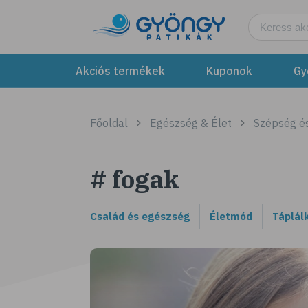
Akciós termékek
Kuponok
Gy
Főoldal
Egészség & Élet
Szépség é
# fogak
Család és egészség
Életmód
Táplál