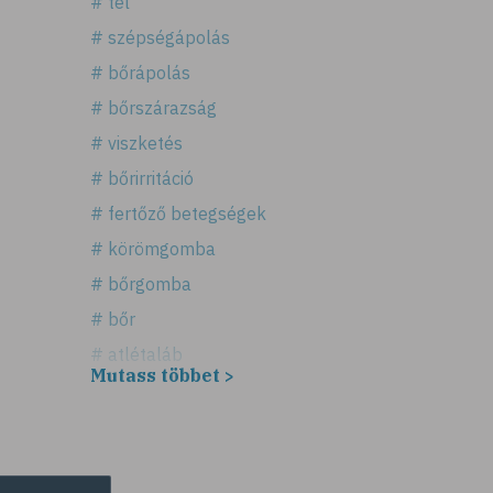
# tél
# szépségápolás
# bőrápolás
# bőrszárazság
# viszketés
# bőrirritáció
# fertőző betegségek
# körömgomba
# bőrgomba
# bőr
# atlétaláb
Mutass többet >
# horzsolás
# sebkezelés
# sebfertőtlenítés