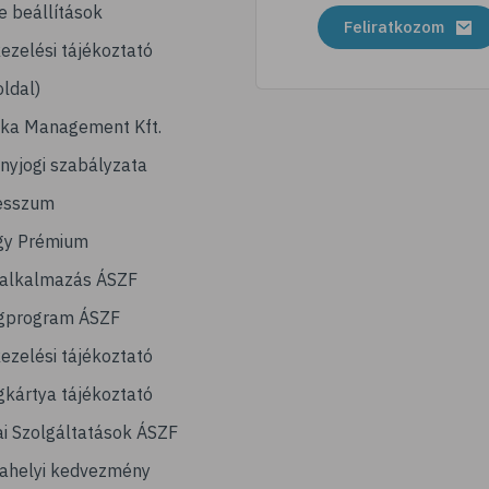
e beállítások
Feliratkozom
ezelési tájékoztató
ldal)
ika Management Kft.
nyjogi szabályzata
esszum
gy Prémium
lalkalmazás ÁSZF
gprogram ÁSZF
ezelési tájékoztató
kártya tájékoztató
ai Szolgáltatások ÁSZF
ahelyi kedvezmény