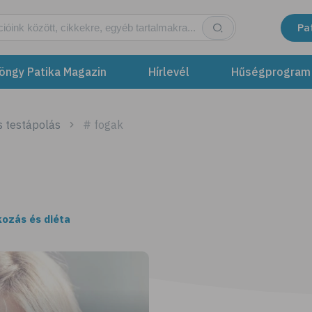
Pa
öngy Patika Magazin
Hírlevél
Hűségprogram
s testápolás
# fogak
kozás és diéta