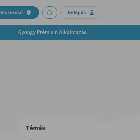
tikakereső
Belépés
Gyöngy Prémium Alkalmazás
Témák