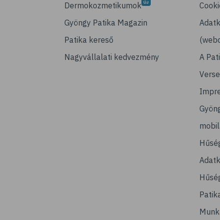
Dermokozmetikumok
Cooki
Gyöngy Patika Magazin
Adatk
Patika kereső
(webo
Nagyvállalati kedvezmény
A Pat
Verse
Impr
Gyön
mobi
Hűsé
Adatk
Hűség
Patik
Munk