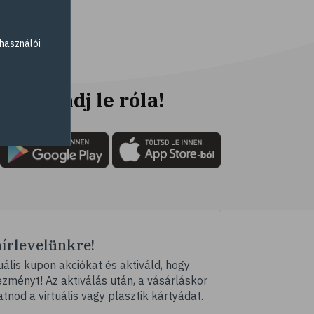
# elsősegély
# napégés
használói
# égés
# C-vitamin
# antioxidáns
Ne maradj le róla!
# @egeszsegmagazin
# öregedés
# ráncosodás
# retinol
# fényvédelem
# fürdő
hírlevelünkre!
# peeling
ális kupon akciókat és aktiváld, hogy
# szauna
ményt! Az aktiválás után, a vásárláskor
# pakolás
atnod a virtuális vagy plasztik kártyádat.