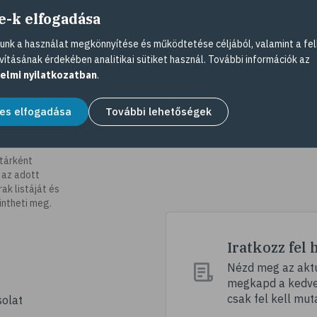
e-k elfogadása
nk a használat megkönnyítése és működtetése céljából, valamint a fel
vításának érdekében analitikai sütiket használ. További információk az
elmi nyilatkozatban
.
es elfogadása
További lehetőségek
tárként
 az adott
k listáját és
intheti meg.
Iratkozz fel 
Nézd meg az aktu
megkapd a kedvez
csak fel kell mut
olat