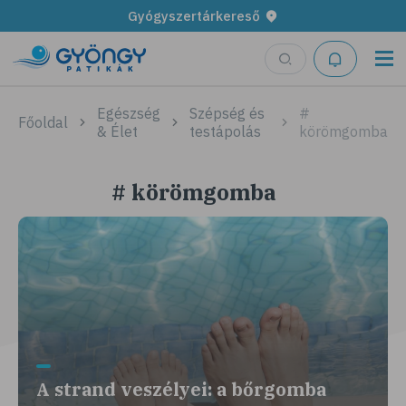
Gyógyszertárkereső
Egészség
Szépség és
#
Főoldal
& Élet
testápolás
körömgomba
# körömgomba
A strand veszélyei: a bőrgomba