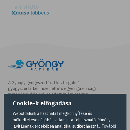
# atlétaláb
Mutass többet >
# horzsolás
# sebkezelés
# sebfertőtlenítés
# elsősegély
# napégés
# égés
# C-vitamin
# antioxidáns
A Gyöngy gyógyszertárat közforgalmú
gyógyszertárként üzemeltető egyes gazdasági
# @egeszsegmagazin
társaságok felelnek az adott gyógyszertár
# öregedés
működésért. A Gyöngy gyógyszertárak listáját és
Cookie-k elfogadása
elérhetőségeit a
Gyógyszertár kereső
oldalon
# ráncosodás
tekintheti meg.
Weboldalunk a használat megkönnyítése és
# retinol
működtetése céljából, valamint a felhasználói élmény
Navigáció
javításának érdekében analitikai sütiket használ. További
# fényvédelem