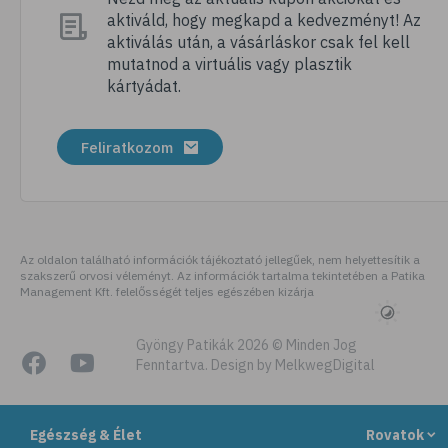
aktiváld, hogy megkapd a kedvezményt! Az
# dentin
aktiválás után, a vásárláskor csak fel kell
# fogak
mutatnod a virtuális vagy plasztik
kártyádat.
# fogszabályozás
# fogfehérítés
Feliratkozom
# fog
Az oldalon található információk tájékoztató jellegűek, nem helyettesítik a
szakszerű orvosi véleményt. Az információk tartalma tekintetében a Patika
Management Kft. felelősségét teljes egészében kizárja
Gyöngy Patikák 2026 © Minden Jog
Fenntartva. Design by MelkwegDigital
Egészség & Élet
Rovatok