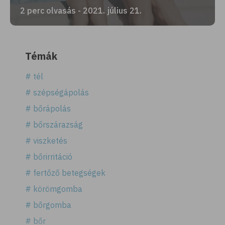
2 perc olvasás - 2021. július 21.
Témák
# tél
# szépségápolás
# bőrápolás
# bőrszárazság
# viszketés
# bőrirritáció
# fertőző betegségek
# körömgomba
# bőrgomba
# bőr