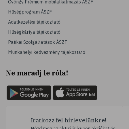
Gyöngy Prémium mobilalkalmazás ÁSZF
# hajápolás
Hűségprogram ÁSZF
# fertőtlenítés
Adatkezelési tájékoztató
# méz
Hűségkártya tájékoztató
# jód
Patikai Szolgáltatások ÁSZF
# szájápolás
Munkahelyi kedvezmény tájékoztató
# fogápolás
# fogmosás
Ne maradj le róla!
# szájvíz
# plakk
# klórhexidin
# fogérzékenység
# érzékeny fogak
# fogíny
Iratkozz fel hírlevelünkre!
# fogkrém
Nézd meg az aktuális kupon akciókat és