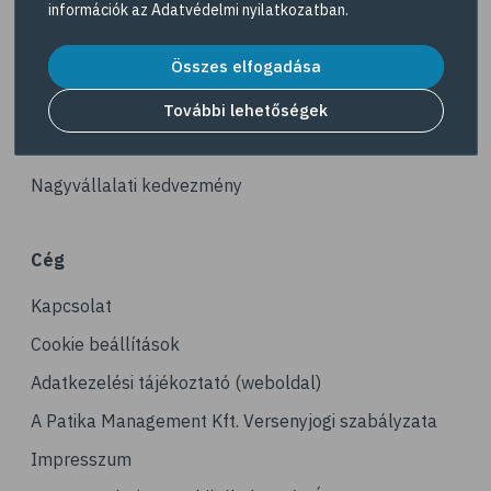
információk az
Adatvédelmi nyilatkozatban
.
# fürdő
Akciós termékek
# peeling
Összes elfogadása
Dermokozmetikumok
# szauna
Gyöngy Patika Magazin
További lehetőségek
# pakolás
Patika kereső
# melanoma
Nagyvállalati kedvezmény
# bőrrák
# bazalioma
Cég
# napozás
Kapcsolat
# leégés
# szolárium
Cookie beállítások
# köröm
Adatkezelési tájékoztató (weboldal)
# körömápolás
A Patika Management Kft. Versenyjogi szabályzata
# benőtt köröm
Impresszum
# haj