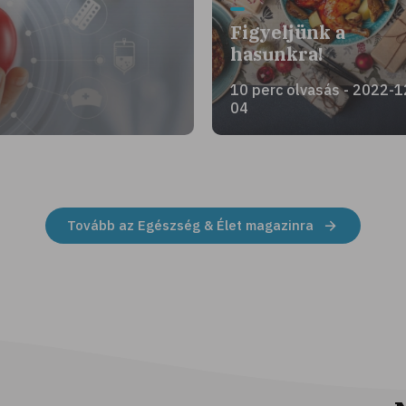
Figyeljünk a
hasunkra!
10 perc olvasás - 2022-1
04
Tovább az Egészség & Élet magazinra