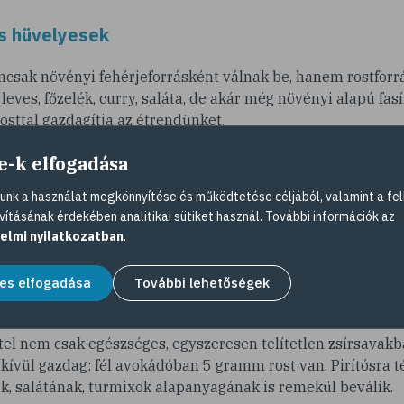
s hüvelyesek
csak növényi fehérjeforrásként válnak be, hanem rostforrá
 leves, főzelék, curry, saláta, de akár még növényi alapú fas
sttal gazdagítja az étrendünket.
e-k elfogadása
nk a használat megkönnyítése és működtetése céljából, valamint a fel
rendkívül gazdag apró magokat beletehetjük a reggeli müz
vításának érdekében analitikai sütiket használ. További információk az
e akár a salátára is rászórhatjuk. Kenyeret, süteményt is s
elmi nyilatkozatban
.
gban 27 gramm rost rejtőzik.
es elfogadása
További lehetőségek
tel nem csak egészséges, egyszeresen telítetlen zsírsavak
kívül gazdag: fél avokádóban 5 gramm rost van. Pirítósra t
, salátának, turmixok alapanyagának is remekül beválik.