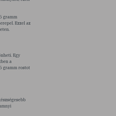
-45 gramm
erepel. Ezzel az
eten.
önheti. Egy
zben a
,5 gramm rostot
egészségesebb
ammnyi