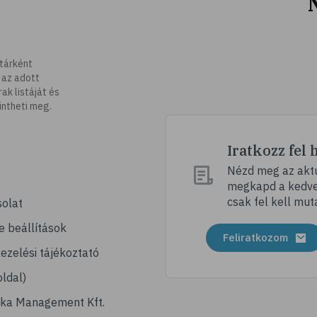
tárként
 az adott
k listáját és
intheti meg.
Iratkozz fel 
Nézd meg az aktu
megkapd a kedvez
csak fel kell mut
olat
e beállítások
Feliratkozom
ezelési tájékoztató
ldal)
ika Management Kft.