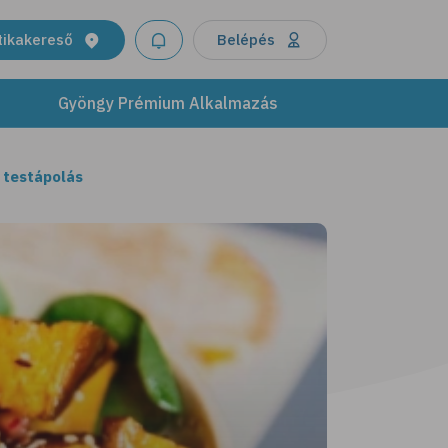
tikakereső
Belépés
Gyöngy Prémium Alkalmazás
 testápolás