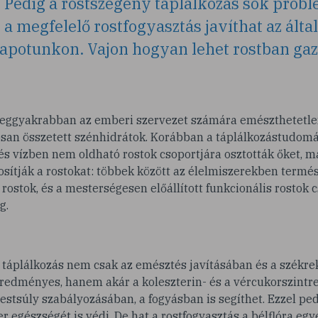
a. Pedig a rostszegény táplálkozás sok prob
 a megfelelő rostfogyasztás javíthat az álta
lapotunkon. Vajon hogyan lehet rostban ga
 leggyakrabban az emberi szervezet számára emészthetetle
osan összetett szénhidrátok. Korábban a táplálkozástudo
 és vízben nem oldható rostok csoportjára osztották őket, 
sítják a rostokat: többek között az élelmiszerekben termé
 rostok, és a mesterségesen előállított funkcionális rostok 
g.
 táplálkozás nem csak az emésztés javításában és a székr
edményes, hanem akár a koleszterin- és a vércukorszintre 
a testsúly szabályozásában, a fogyásban is segíthet. Ezzel pe
er egészségét is védi. De hat a rostfogyasztás a bélflóra eg