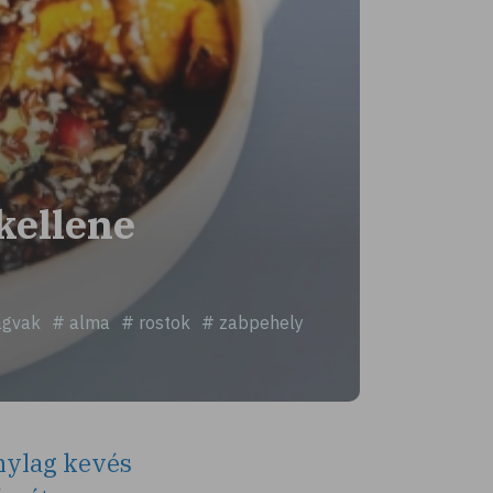
kellene
agvak
# alma
# rostok
# zabpehely
nylag kevés