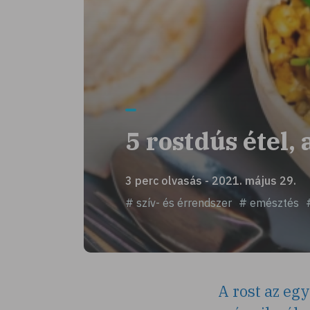
5 rostdús étel
3 perc olvasás - 2021. május 29.
# szív- és érrendszer
# emésztés
A rost az eg