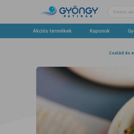
Akciós termékek
Kuponok
Gy
Család és 