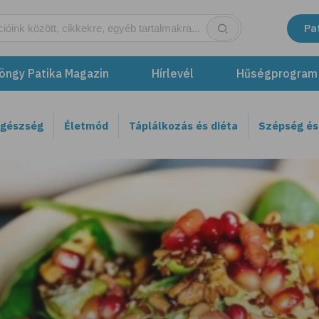
Pa
öngy Patika Magazin
Hírlevél
Hűségprogram
egészség
Életmód
Táplálkozás és diéta
Szépség és