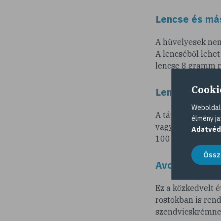
Lencse és má
A hüvelyesek nem
A lencséből lehet
lencse 8 gramm ro
Cooki
Lenmag
Weboldalu
A tápanyagokban 
élmény ja
vagy zabkásába, d
Adatvéd
100 gramm lenma
Össz
Avokádó
Ez a közkedvelt é
rostokban is rend
szendvicskrémnek