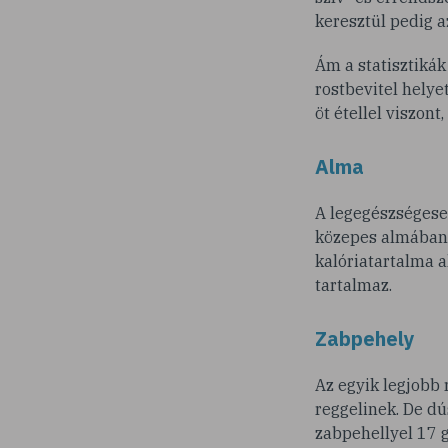
keresztül pedig 
Ám a statisztikák
rostbevitel helye
öt étellel viszon
Alma
A legegészségeseb
közepes almában, 
kalóriatartalma a
tartalmaz.
Zabpehely
Az egyik legjobb 
reggelinek. De dú
zabpehellyel 17