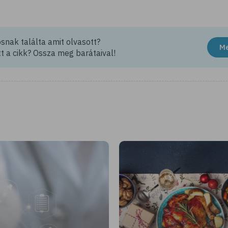
nak találta amit olvasott?
M
t a cikk? Ossza meg barátaival!