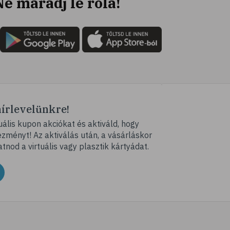
Ne maradj le róla!
hírlevelünkre!
ális kupon akciókat és aktiváld, hogy
ményt! Az aktiválás után, a vásárláskor
atnod a virtuális vagy plasztik kártyádat.