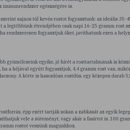
az immunrendszer egészségére is.
 szerint sajnos túl kevés rostot fogyasztunk: az ideális 35
tt a legtöbbünk étrendjében csak napi 16-25 gramm rost sz
t, ha rendszeresen fogyasztjuk őket, javíthatunk ezen a helyz
b gyümölcseink egyike, jó hírét a rosttartalmának is kösz
ha a héjával együtt fogyasztjuk, 4,4 gramm rost van, mikö
lacsony. A körte is hasonlóan rostdús, egy közepes darab 5
rostforrás, épp ezért tartják sokan a zabkását az egyik leg
síthatjuk vele a süteményt, vagy akár a fasírtot is. 100 gr
 gramm rostot veszünk magunkhoz.