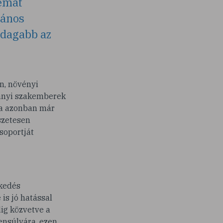
lémát
lános
zdagabb az
n, növényi
mányi szakemberek
ma azonban már
szetesen
csoportját
ekedés
is jó hatással
dig közvetve a
yensúlyára, ezen