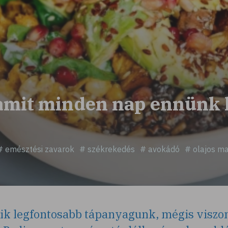
, amit minden nap ennünk 
# emésztési zavarok
# székrekedés
# avokádó
# olajos m
yik legfontosabb tápanyagunk, mégis viszo