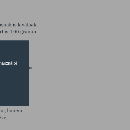
snak is kiválóak.
írt is. 100 gramm
használói
libe, turmixba
üthetünk vele.
ban, hanem
éve,