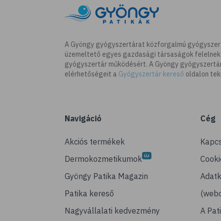
A Gyöngy gyógyszertárat közforgalmú gyógyszer
üzemeltető egyes gazdasági társaságok felelnek
gyógyszertár működésért. A Gyöngy gyógyszertára
elérhetőségeit a
Gyógyszertár kereső
oldalon tek
Navigáció
Cég
Akciós termékek
Kapcs
Dermokozmetikumok
Cooki
Gyöngy Patika Magazin
Adatk
Patika kereső
(webo
Nagyvállalati kedvezmény
A Pat