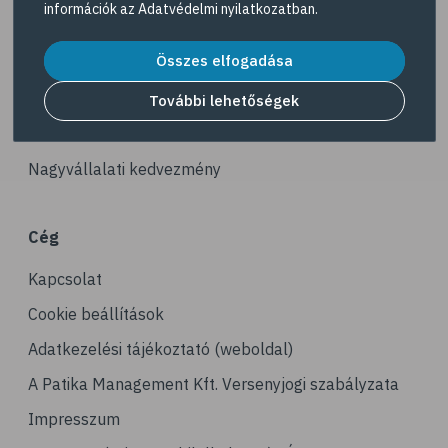
információk az
Adatvédelmi nyilatkozatban
.
# ízületek
Akciós termékek
# porckopás
Összes elfogadása
Dermokozmetikumok
# derékfájás
Gyöngy Patika Magazin
További lehetőségek
# tél
Patika kereső
# gyógynövények
Nagyvállalati kedvezmény
# hipertónia
# magas vérnyomás
Cég
# vérnyomásmérés
Kapcsolat
# kardiológia
# kardiovaszkuláris betegségek
Cookie beállítások
# szív- és érrendszer
Adatkezelési tájékoztató (weboldal)
# vérnyomás
A Patika Management Kft. Versenyjogi szabályzata
# sport
Impresszum
# mozgás