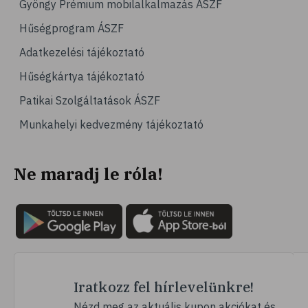
Gyöngy Prémium mobilalkalmazás ÁSZF
# család
Hűségprogram ÁSZF
# hátfájás
Adatkezelési tájékoztató
# gerinc
Hűségkártya tájékoztató
# vérnyomáscsökkentés
Patikai Szolgáltatások ÁSZF
# nátha
Munkahelyi kedvezmény tájékoztató
# megfázás
# influenza
Ne maradj le róla!
# fertőző betegségek
# vírusok
# köhögés
# orrfolyás
# C-vitamin
# immunrendszer
Iratkozz fel hírlevelünkre!
# immunerősítés
Nézd meg az aktuális kupon akciókat és