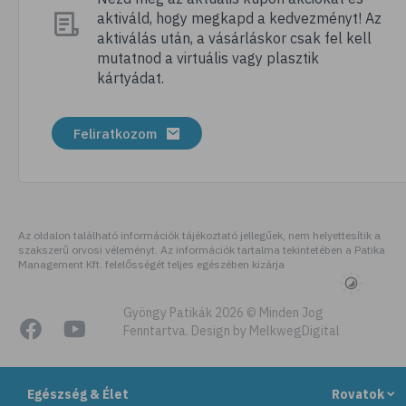
aktiváld, hogy megkapd a kedvezményt! Az
# szellőztetés
aktiválás után, a vásárláskor csak fel kell
# kézmosás
mutatnod a virtuális vagy plasztik
kártyádat.
# szépségápolás
# bőrápolás
Feliratkozom
# izlandi zuzmó
# kakukkfű
# torokfájás
# torokgyulladás
Az oldalon található információk tájékoztató jellegűek, nem helyettesítik a
szakszerű orvosi véleményt. Az információk tartalma tekintetében a Patika
# szemirritáció
Management Kft. felelősségét teljes egészében kizárja
# emésztés
# emésztőrendszer
Gyöngy Patikák 2026 © Minden Jog
Fenntartva. Design by MelkwegDigital
# emésztési zavarok
# puffadás
Egészség & Élet
Rovatok
# gyomorégés