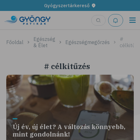
Gyógyszertárkereső
Egészség
#
Főoldal
Egészségmegőrzés
& Élet
célkitűz
# célkitűzés
Új év, új élet? A változás könnyebb,
mint gondolnánk!