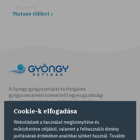
# sztevia
Mutass többet >
# fogadalom
# egészséges életmód
# diéta
# fogyókúra
# életmódváltás
# célkitűzés
# étkezési napló
# hal
A Gyöngy gyógyszertárat közforgalmú
gyógyszertárként üzemeltető egyes gazdasági
# egészséges táplálkozás
társaságok felelnek az adott gyógyszertár
# omega-3
működésért. A Gyöngy gyógyszertárak listáját és
Cookie-k elfogadása
elérhetőségeit a
Gyógyszertár kereső
oldalon
# D-vitamin
tekintheti meg.
Weboldalunk a használat megkönnyítése és
# A-vitamin
működtetése céljából, valamint a felhasználói élmény
Navigáció
javításának érdekében analitikai sütiket használ. További
# ásványi anyagok