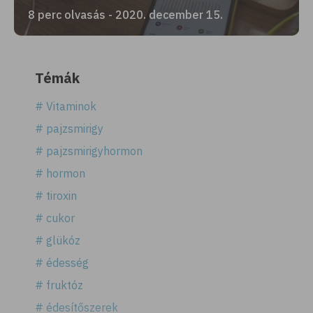
8 perc olvasás - 2020. december 15.
Témák
# Vitaminok
# pajzsmirigy
# pajzsmirigyhormon
# hormon
# tiroxin
# cukor
# glükóz
# édesség
# fruktóz
# édesítőszerek