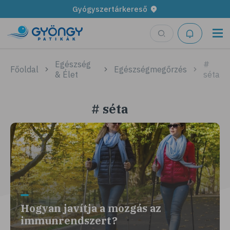
Gyógyszertárkereső
Egészség
#
Főoldal
Egészségmegőrzés
& Élet
séta
# séta
Hogyan javítja a mozgás az
immunrendszert?