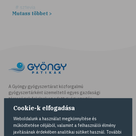
# sztevia
Mutass többet >
# fogadalom
# egészséges életmód
# diéta
# fogyókúra
# életmódváltás
# célkitűzés
# étkezési napló
# hal
A Gyöngy gyógyszertárat közforgalmú
gyógyszertárként üzemeltető egyes gazdasági
# egészséges táplálkozás
társaságok felelnek az adott gyógyszertár
# omega-3
működésért. A Gyöngy gyógyszertárak listáját és
Cookie-k elfogadása
elérhetőségeit a
Gyógyszertár kereső
oldalon
# D-vitamin
tekintheti meg.
Weboldalunk a használat megkönnyítése és
# A-vitamin
működtetése céljából, valamint a felhasználói élmény
Navigáció
javításának érdekében analitikai sütiket használ. További
# ásványi anyagok