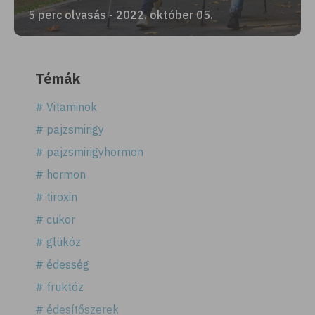
5 perc olvasás - 2022. október 05.
Témák
# Vitaminok
# pajzsmirigy
# pajzsmirigyhormon
# hormon
# tiroxin
# cukor
# glükóz
# édesség
# fruktóz
# édesítőszerek