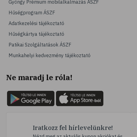
Gyöngy Prémium mobilalkalmazás ÁSZF
# család
Hűségprogram ÁSZF
# hátfájás
Adatkezelési tájékoztató
# gerinc
Hűségkártya tájékoztató
# vérnyomáscsökkentés
Patikai Szolgáltatások ÁSZF
# nátha
Munkahelyi kedvezmény tájékoztató
# megfázás
# influenza
Ne maradj le róla!
# fertőző betegségek
# vírusok
# köhögés
# orrfolyás
# C-vitamin
# immunrendszer
Iratkozz fel hírlevelünkre!
# immunerősítés
Nézd meg az aktuális kupon akciókat és