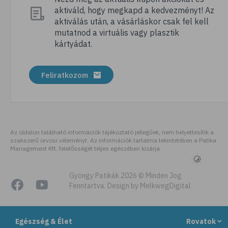
aktiváld, hogy megkapd a kedvezményt! Az
# szellőztetés
aktiválás után, a vásárláskor csak fel kell
# kézmosás
mutatnod a virtuális vagy plasztik
kártyádat.
# szépségápolás
# bőrápolás
Feliratkozom
# izlandi zuzmó
# kakukkfű
# torokfájás
# torokgyulladás
Az oldalon található információk tájékoztató jellegűek, nem helyettesítik a
szakszerű orvosi véleményt. Az információk tartalma tekintetében a Patika
# szemirritáció
Management Kft. felelősségét teljes egészében kizárja
# emésztés
# emésztőrendszer
Gyöngy Patikák 2026 © Minden Jog
Fenntartva. Design by MelkwegDigital
# emésztési zavarok
# puffadás
Egészség & Élet
Rovatok
# gyomorégés