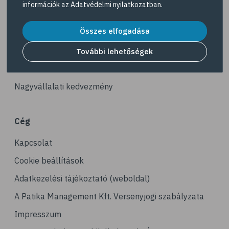
információk az
Adatvédelmi nyilatkozatban
.
# ízületek
Akciós termékek
# porckopás
Összes elfogadása
Dermokozmetikumok
# derékfájás
Gyöngy Patika Magazin
További lehetőségek
# tél
Patika kereső
# gyógynövények
Nagyvállalati kedvezmény
# hipertónia
# magas vérnyomás
Cég
# vérnyomásmérés
Kapcsolat
# kardiológia
# kardiovaszkuláris betegségek
Cookie beállítások
# szív- és érrendszer
Adatkezelési tájékoztató (weboldal)
# vérnyomás
A Patika Management Kft. Versenyjogi szabályzata
# sport
Impresszum
# mozgás